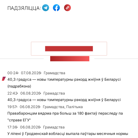
ПАДЗЯЛІЦЦА:
ПАКАЗАЦЬ БОЛЬШ
СТУЖКА НАВІН
00:24
07.08.2026
Грамадства
40,3 градуса — новы тэмпературны рэкорд жніўня ў Беларусі
(падрабязна)
22:42
06.08.2026
Грамадства
40,3 градуса — новы тэмпературны рэкорд жніўня ў Беларусі
19:57
06.08.2026
Грамадства, Палітыка
Правабаронцам вядома пра больш за 180 фактаў пераследу па
"справе ЕГУ"
17:36
06.08.2026
Грамадства
У ліпені ў Гродзенскай вобласці выпала паўтары месячныя нормы