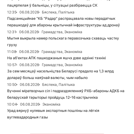
пацярпелая ў бальніцы, у сітуацыі разбіраецца СК
12:35
06.08.2026
Бяспека, Палітыка
Падсанкцыйнае "КБ "Радар" распрацавала новы перадатчык
перашкодаў для абароны крытычнай інфраструктуры ад дронаў
12:31
06.08.2026
Грамадства, Эканоміка
Мытня выкрыла намер польскага перавозчыка схаваць частку
грузу
11:08
06.08.2026
Грамадства, Эканоміка
На аб'ектах АПК пашкоджаныя яшчэ дзве адзінкі тэхнікі
10:57
06.08.2026
Грамадства, Эканоміка
За сем месяцаў насельніцтва Беларусі прадало на 1,3 млрд
долараў больш наяўнай валюты, чым набыло
10:50
06.08.2026
Бяспека, Палітыка
Вучэнні міратворчых сіл і падраздзяленняў РХБ-абароны АДКБ на
беларускай тэрыторыі пройдуць 12–16 кастрычніка
10:04
06.08.2026
Эканоміка
Урад вярнуў нулявыя экспартныя пошліны на лёгкія
вуглевадародныя газы