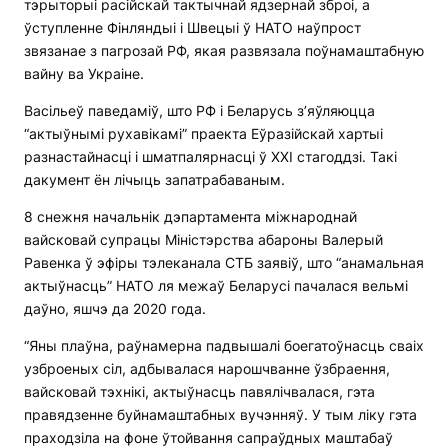
тэрыторыі расійскай тактычнай ядзернай зброі, а
ўступленне Фінляндыі і Швецыі ў НАТО наўпрост
звязанае з пагрозай РФ, якая развязала поўнамаштабную
вайну ва Украіне.
Васільеў паведаміў, што РФ і Беларусь з’яўляюцца
“актыўнымі рухавікамі” праекта Еўразійскай хартыі
разнастайнасці і шматпалярнасці ў XXI стагоддзі. Такі
дакумент ён лічыць запатрабаваным.
8 снежня начальнік дэпартамента міжнароднай
вайсковай супрацы Міністэрства абароны Валерый
Равенка ў эфіры тэлеканала СТБ заявіў, што “анамальная
актыўнасць” НАТО ля межаў Беларусі пачалася вельмі
даўно, яшчэ да 2020 года.
“Яны плаўна, раўнамерна падвышалі боегатоўнасць сваіх
узброеных сіл, адбывалася нарошчванне ўзбраення,
вайсковай тэхнікі, актыўнасць павялічвалася, гэта
правядзенне буйнамаштабных вучэнняў. У тым ліку гэта
праходзіла на фоне ўтойвання сапраўдных маштабаў