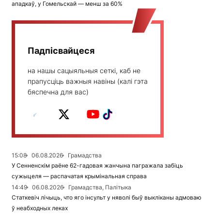
ападкаў, у Гомельскай — менш за 60%
Падпісвайцеся
на нашы сацыяльныя сеткі, каб не
прапусціць важныя навіны (калі гэта
бяспечна для вас)
15:08
06.08.2026
Грамадства
У Сенненскім раёне 62-гадовая жанчына пагражала забіць
сужыцеля — распачатая крымінальная справа
14:49
06.08.2026
Грамадства, Палітыка
Статкевіч лічыць, что яго інсульт у няволі быў выкліканы адмоваю
ў неабходных леках