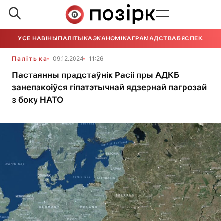
УСЕ НАВІНЫ
ПАЛІТЫКА
ЭКАНОМІКА
ГРАМАДСТВА
БЯСПЕКА
УСЕ
Палітыка
09.12.2024
11:26
Пастаянны прадстаўнік Расіі пры АДКБ
занепакоіўся гіпатэтычнай ядзернай пагрозай
з боку НАТО