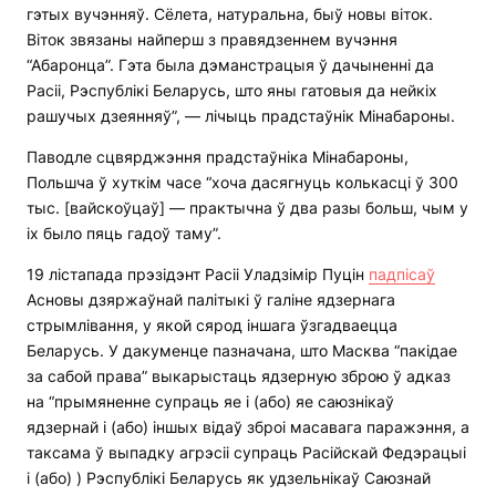
гэтых вучэнняў. Сёлета, натуральна, быў новы віток.
Віток звязаны найперш з правядзеннем вучэння
“Абаронца”. Гэта была дэманстрацыя ў дачыненні да
Расіі, Рэспублікі Беларусь, што яны гатовыя да нейкіх
рашучых дзеянняў”, — лічыць прадстаўнік Мінабароны.
Паводле сцвярджэння прадстаўніка Мінабароны,
Польшча ў хуткім часе “хоча дасягнуць колькасці ў 300
тыс. [вайскоўцаў] — практычна ў два разы больш, чым у
іх было пяць гадоў таму”.
19 лістапада прэзідэнт Расіі Уладзімір Пуцін
падпісаў
Асновы дзяржаўнай палітыкі ў галіне ядзернага
стрымлівання, у якой сярод іншага ўзгадваецца
Беларусь. У дакуменце пазначана, што Масква “пакідае
за сабой права” выкарыстаць ядзерную зброю ў адказ
на “прымяненне супраць яе і (або) яе саюзнікаў
ядзернай і (або) іншых відаў зброі масавага паражэння, а
таксама ў выпадку агрэсіі супраць Расійскай Федэрацыі
і (або) ) Рэспублікі Беларусь як удзельнікаў Саюзнай