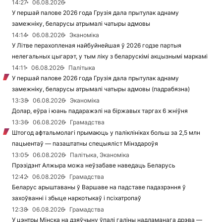
14:27
06.08.2026
У першай палове 2026 года Грузія дала прытулак аднаму
замежніку, беларусы атрымалі чатыры адмовы
14:14
06.08.2026
Эканоміка
У Літве перахопленая найбуйнейшая ў 2026 годзе партыя
нелегальных цыгарэт, у тым ліку з беларускімі акцызнымі маркамі
14:11
06.08.2026
Палітыка
У першай палове 2026 года Грузія дала прытулак аднаму
замежніку, беларусы атрымалі чатыры адмовы (падрабязна)
13:38
06.08.2026
Эканоміка
Долар, еўра і юань падаражэлі на біржавых таргах 6 жніўня
13:36
06.08.2026
Грамадства
Штогод афтальмолагі прымаюць у паліклініках больш за 2,5 млн
пацыентаў — пазаштатны спецыяліст Мінздароўя
13:05
06.08.2026
Палітыка, Эканоміка
Прэзідэнт Алжыра можа неўзабаве наведаць Беларусь
12:42
06.08.2026
Грамадства
Беларус арыштаваны ў Варшаве на падставе падазрэння ў
захоўванні і збыце наркотыкаў і псіхатропаў
12:38
06.08.2026
Грамадства
У цэнтры Мінска на дзяўчыну ўпалі галіны надламанага дрэва —