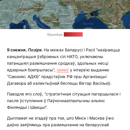
Крыніца:
сайт НАТО
9 снежня,
Позірк
.
На межах Беларусі і Расіі “назіраецца
канцэнтрацыя ўзброеных сіл НАТО, уключаючы
патэнцыял размяшчэння сродкаў, здольных несці
ядзерныя боепрыпасы”,
заявіў
у інтэрв’ю выданню
“Саюзнікі. АДКБ” прадстаўнік РФ пры Арганізацыі
Дагавора аб калектыўнай бяспецы Віктар Васільеў.
Паводле яго слоў, “стратэгічная сітуацыя пагоршылася і
пасля ўступлення ў Паўночнаатлантычны альянс
Фінляндыі і Швецыі”.
Дыпламат не згадаў пра тое, што Мінск і Масква ўжо
даўно заяўляюць пра размяшчэнне на беларускай