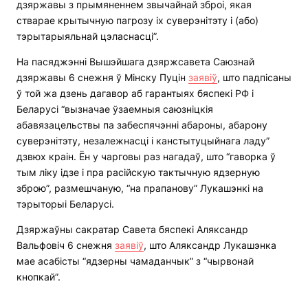
дзяржавы з прымяненнем звычайнай зброі, якая
стварае крытычную пагрозу іх суверэнітэту і (або)
тэрытарыяльнай цэласнасці”.
На пасяджэнні Вышэйшага дзяржсавета Саюзнай
дзяржавы 6 снежня ў Мінску Пуцін
заявіў
, што падпісаны
ў той жа дзень дагавор аб гарантыях бяспекі РФ і
Беларусі “вызначае ўзаемныя саюзніцкія
абавязацельствы па забеспячэнні абароны, абарону
суверэнітэту, незалежнасці і канстытуцыйнага ладу”
дзвюх краін. Ён у чарговы раз нагадаў, што “гаворка ў
тым ліку ідзе і пра расійскую тактычную ядзерную
зброю”, размешчаную, “на прапанову” Лукашэнкі на
тэрыторыі Беларусі.
Дзяржаўны сакратар Савета бяспекі Аляксандр
Вальфовіч 6 снежня
заявіў
, што Аляксандр Лукашэнка
мае асабісты “ядзерны чамаданчык” з “чырвонай
кнопкай”.