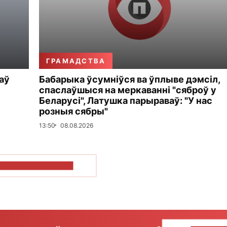
ГРАМАДСТВА
аў
Бабарыка ўсумніўся ва ўплыве дэмсіл,
спаслаўшыся на меркаванні "сяброў у
Беларусі", Латушка парыраваў: "У нас
розныя сябры"
13:50
08.08.2026
ПАКАЗАЦЬ БОЛЬШ