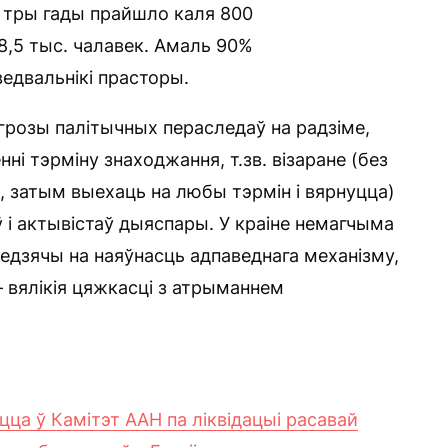
а тры гады прайшло каля 800
8,5 тыс. чалавек. Амаль 90%
ведвальнікі прасторы.
пагрозы палітычных пераследаў на радзіме,
і тэрміну знаходжання, т.зв. візаране (без
, затым выехаць на любы тэрмін і вярнуцца)
 і актывістаў дыяспары. У краіне немагчыма
едзячы на наяўнасць адпаведнага механізму,
 вялікія цяжкасці з атрыманнем
ца ў Камітэт ААН па ліквідацыі расавай