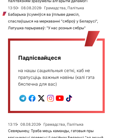
палітвязням зразумелы алгарытм дапамогі
13:50
08.08.2026
Грамадства, Палітыка
Бабарыка ўсумніўся ва ўплыве дэмсіл,
спаслаўшыся на меркаванні "сяброў у Беларусі",
Латушка парыраваў: "У нас розныя сябры"
Падпісвайцеся
на нашы сацыяльныя сеткі, каб не
прапусціць важныя навіны (калі гэта
бяспечна для вас)
13:15
08.08.2026
Грамадства, Палітыка
Севярынец: Трэба мець каманды, гатовыя пры
магчымасці правесці ў рэгіёнах Беларусі "ад акцый