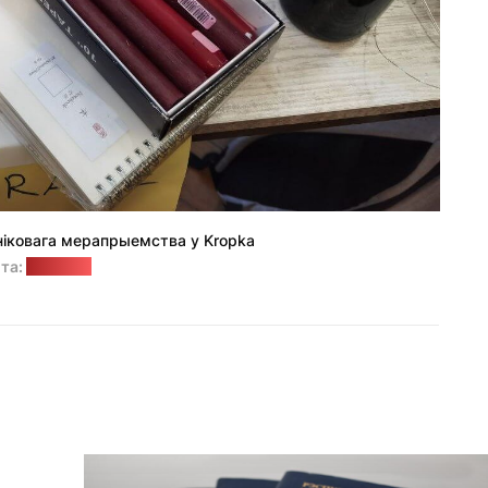
іковага мерапрыемства у Kropka
та:
"Позірк"