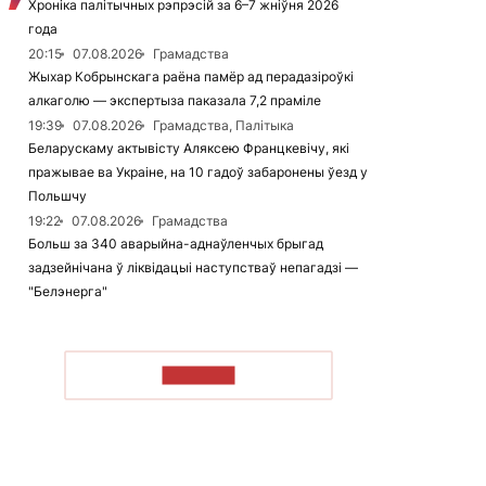
Хроніка палітычных рэпрэсій за 6–7 жніўня 2026
года
20:15
07.08.2026
Грамадства
Жыхар Кобрынскага раёна памёр ад перадазіроўкі
алкаголю — экспертыза паказала 7,2 праміле
19:39
07.08.2026
Грамадства, Палітыка
Беларускаму актывісту Аляксею Францкевічу, які
пражывае ва Украіне, на 10 гадоў забаронены ўезд у
Польшчу
19:22
07.08.2026
Грамадства
Больш за 340 аварыйна-аднаўленчых брыгад
задзейнічана ў ліквідацыі наступстваў непагадзі —
"Белэнерга"
ЧЫТАЦЬ