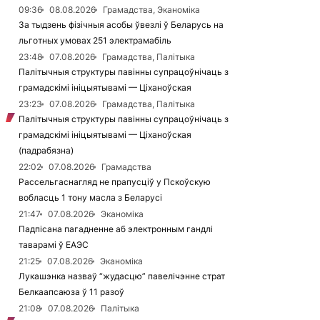
09:36
08.08.2026
Грамадства, Эканоміка
За тыдзень фізічныя асобы ўвезлі ў Беларусь на
льготных умовах 251 электрамабіль
23:48
07.08.2026
Грамадства, Палітыка
Палітычныя структуры павінны супрацоўнічаць з
грамадскімі ініцыятывамі — Ціханоўская
23:23
07.08.2026
Грамадства, Палітыка
Палітычныя структуры павінны супрацоўнічаць з
грамадскімі ініцыятывамі — Ціханоўская
(падрабязна)
22:02
07.08.2026
Грамадства
Рассельгаснагляд не прапусціў у Пскоўскую
вобласць 1 тону масла з Беларусі
21:47
07.08.2026
Эканоміка
Падпісана пагадненне аб электронным гандлі
таварамі ў ЕАЭС
21:25
07.08.2026
Эканоміка
Лукашэнка назваў “жудасцю” павелічэнне страт
Белкаапсаюза ў 11 разоў
21:08
07.08.2026
Палітыка