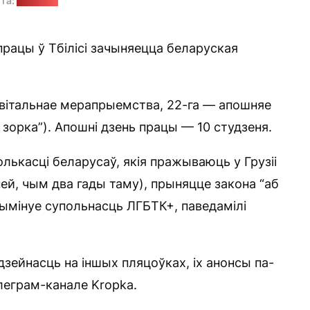
та:
"Позірк"
працы ў Тбілісі зачыняецца беларуская
звітальнае мерапрыемства, 22-га — апошняе
зорка”). Апошні дзень працы — 10 студзеня.
лькасці беларусаў, якія пражываюць у Грузіі
ней, чым два гады таму), прыняцце закона “аб
рымінуе супольнасць ЛГБТК+, паведамілі
зейнасць на іншых пляцоўках, іх анонсы па-
еграм-канале Kropka.