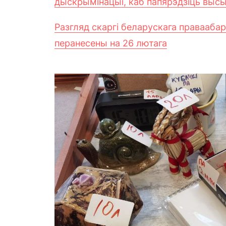
дыскрымінацыі, каб папярэдзіць высыл
Разгляд скаргі беларускага праваабар
перанесены на 26 лютага