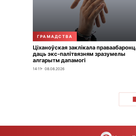
ГРАМАДСТВА
Ціханоўская заклікала праваабаронц
даць экс-палітвязням зразумелы
алгарытм дапамогі
14:11
08.08.2026