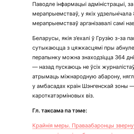
Паводле інфармацыі адміністрацыі, з
мерапрыемстваў, у якіх удзельнічала 
мерапрыемстваў арганізавалі самі на
Беларусы, якія з’ехалі ў Грузію з-за 
сутыкаюцца з цяжкасцямі пры абнуленн
перапынку можна знаходзіцца 364 дні
— назад пускаюць не ўсіх журналістаў
атрымаць міжнародную абарону, нягл
у амбасадах краін Шэнгенскай зоны —
кароткатэрміновых віз.
Гл. таксама па тэме:
Крайнія меры. Праваабаронцы звернуц