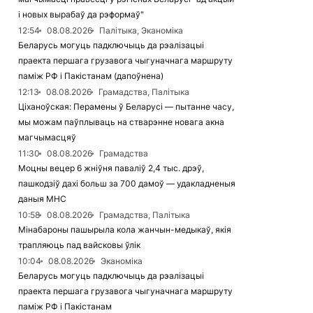
і новых вырабаў да рэформаў"
12:54
08.08.2026
Палітыка, Эканоміка
Беларусь могуць падключыць да рэалізацыі
праекта першага грузавога чыгуначнага маршруту
паміж РФ і Пакістанам (дапоўнена)
12:13
08.08.2026
Грамадства, Палітыка
Ціханоўская: Перамены ў Беларусі — пытанне часу,
мы можам паўплываць на стварэнне новага акна
магчымасцяў
11:30
08.08.2026
Грамадства
Моцны вецер 6 жніўня паваліў 2,4 тыс. дрэў,
пашкодзіў дахі больш за 700 дамоў — удакладненыя
даныя МНС
10:58
08.08.2026
Грамадства, Палітыка
Мінабароны пашырыла кола жанчын-медыкаў, якія
трапляюць пад вайсковы ўлік
10:04
08.08.2026
Эканоміка
Беларусь могуць падключыць да рэалізацыі
праекта першага грузавога чыгуначнага маршруту
паміж РФ і Пакістанам