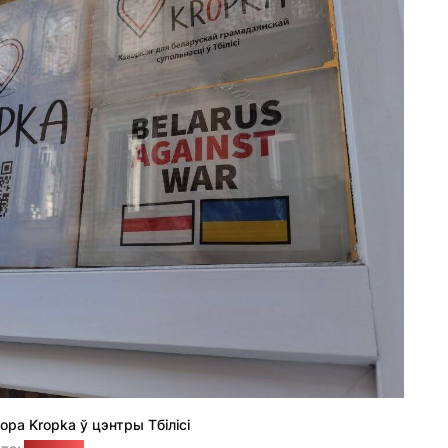
ра Kropka ў цэнтры Тбілісі