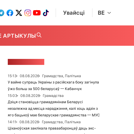
Увайсці
BE
Е АРТЫКУЛЫ
СТУЖКА НАВІН
15:13
08.08.2026
Грамадства, Палітыка
У вайне супраць Украіны з расійскага боку загінула
ўжо больш за 500 беларусаў — Кабанчук
15:03
08.08.2026
Грамадства
Дзіця становіцца грамадзянінам Беларусі
незалежна ад месца нараджэння, калі хоць адзін з
яго бацькоў мае беларускае грамадзянства — МУС
14:11
08.08.2026
Грамадства, Палітыка
Ціханоўская заклікала праваабаронцаў даць экс-