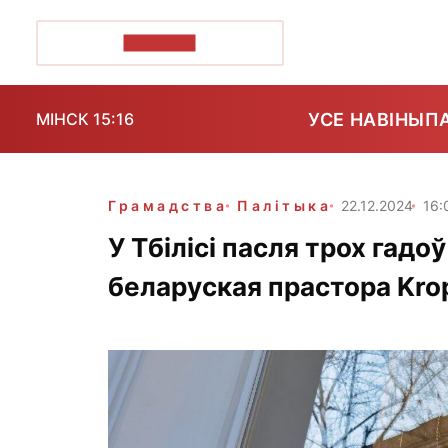
ПОЗІРК+
УСЕ НАВІНЫ
П
МІНСК 15:16
Грамадства
Палітыка
22.12.2024
16:
У Тбілісі пасля трох гад
беларуская прастора Kro