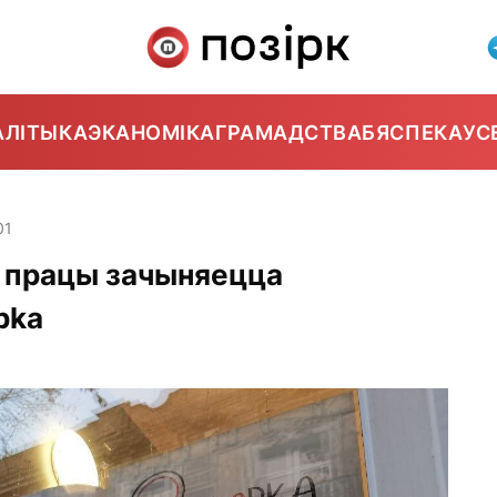
АЛІТЫКА
ЭКАНОМІКА
ГРАМАДСТВА
БЯСПЕКА
УС
01
оў працы зачыняецца
pka