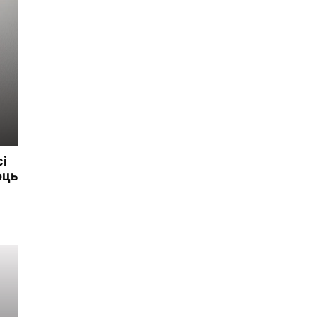
сі
оць