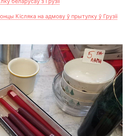
ку беларусаў з Грузіі
онцы Кісляка на адмову ў прытулку ў Грузіі