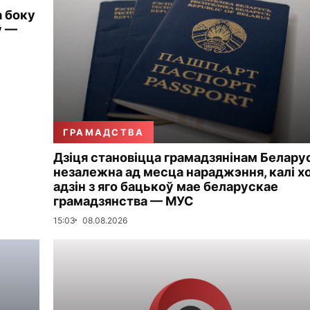
а боку
ў —
ГРАМАДСТВА
Дзіця становіцца грамадзянінам Белару
незалежна ад месца нараджэння, калі х
адзін з яго бацькоў мае беларускае
грамадзянства — МУС
15:03
08.08.2026