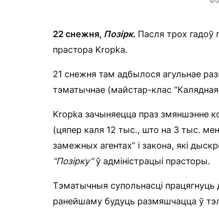
Фо
22 снежня,
П
о
зірк
.
Пасля трох гадоў 
прастора Kropka.
21 снежня там адбылося агульнае ра
тэматычнае (майстар-клас “Калядная 
Kropka зачыняецца праз змяншэнне ко
(цяпер каля 12 тыс., што на 3 тыс. ме
замежных агентах” і закона, які дыск
“Позірку”
ў адміністрацыі прасторы.
Тэматычныя супольнасці працягнуць д
ранейшаму будуць размяшчацца ў тэл