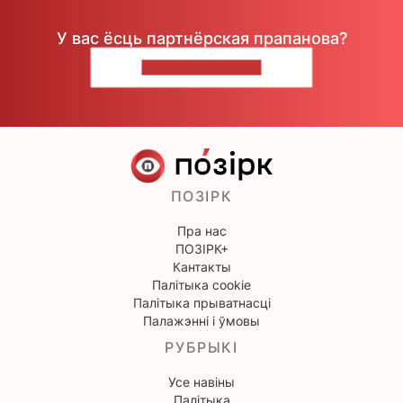
У вас ёсць партнёрская прапанова?
НАПІШЫЦЕ НАМ
ПОЗІРК
Пра нас
ПОЗІРК+
Кантакты
Палітыка cookie
Палітыка прыватнасці
Палажэнні і ўмовы
РУБРЫКІ
Усе навіны
Палітыка