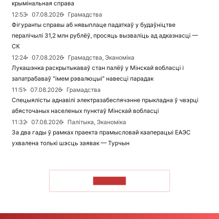
крымінальная справа
12:53
07.08.2026
Грамадства
Фігуранты справы аб нявыплаце падаткаў у будаўніцтве
пералічылі 31,2 млн рублёў, просяць вызваліць ад адказнасці —
СК
12:24
07.08.2026
Грамадства, Эканоміка
Лукашэнка раскрытыкаваў стан палёў у Мінскай вобласці і
запатрабаваў "імем рэвалюцыі" навесці парадак
11:51
07.08.2026
Грамадства
Спецыялісты аднавілі электразабеспячэнне прыкладна ў чвэрці
абясточаных населеных пунктаў Мінскай вобласці
11:32
07.08.2026
Палітыка, Эканоміка
За два гады ў рамках праекта прамысловай кааперацыі ЕАЭС
ухвалена толькі шэсць заявак — Турчын
ЧЫТАЦЬ