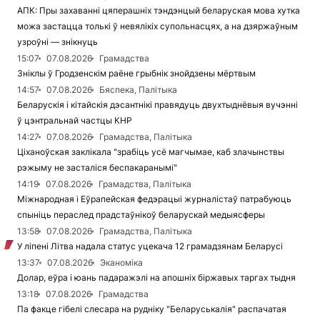
АПК: Пры захаванні цяперашніх тэндэнцый беларуская мова хутка
можа застацца толькі ў невялікіх супольнасцях, а на дзяржаўным
узроўні — знікнуць
15:07
07.08.2026
Грамадства
Зніклы ў Гродзенскім раёне грыбнік знойдзены мёртвым
14:57
07.08.2026
Бяспека, Палітыка
Беларускія і кітайскія дэсантнікі правядуць двухтыднёвыя вучэнні
ў цэнтральнай частцы КНР
14:27
07.08.2026
Грамадства, Палітыка
Ціханоўская заклікала "зрабіць усё магчымае, каб злачынствы
рэжыму не засталіся беспакаранымі"
14:19
07.08.2026
Грамадства, Палітыка
Міжнародная і Еўрапейская федэрацыі журналістаў патрабуюць
спыніць пераслед прадстаўнікоў беларускай медыясферы
13:58
07.08.2026
Грамадства, Палітыка
У ліпені Літва надала статус уцекача 12 грамадзянам Беларусі
13:37
07.08.2026
Эканоміка
Долар, еўра і юань падаражэлі на апошніх біржавых таргах тыдня
13:18
07.08.2026
Грамадства
Па факце гібелі слесара на рудніку "Беларуськалія" распачатая