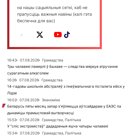
на нашы сацыяльныя сеткі, каб не
прапусціць важныя навіны (калі гэта
бяспечна для вас)
16:43
07.08.2026
Грамадства
Тры чалавекі памерлі ў Быхаве — следства мяркуе атручэнне
сурагатным алкаголем
16:26
07.08.2026
Грамадства
14-гадовы школьнік абстраляў з пнеўматычнага пісталета кіёск у
Лідзе
16:02
07.08.2026
Эканоміка
Беларусь пяты месяц запар з'яўляецца аўтсайдарам у ЕАЭС па
дынаміцы прамысловай вытворчасці
15:53
07.08.2026
Грамадства, Палітыка
У "спіс экстрэмістаў" дададзеныя яшчэ чатыры чалавекі
15:34
07.08.2026
Грамадства, Палітыка