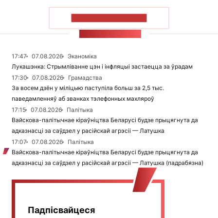
ПАКАЗАЦЬ БОЛЬШ
СТУЖКА НАВІН
17:47
07.08.2026
Эканоміка
Лукашэнка: Стрымліванне цэн і інфляцыі застаецца за ўрадам
17:30
07.08.2026
Грамадства
За восем дзён у міліцыю паступіла больш за 2,5 тыс.
паведамленняў аб званках тэлефонных махляроў
17:15
07.08.2026
Палітыка
Вайскова-палітычнае кіраўніцтва Беларусі будзе прыцягнута да
адказнасці за саўдзел у расійскай агрэсіі — Латушка
17:07
07.08.2026
Палітыка
Вайскова-палітычнае кіраўніцтва Беларусі будзе прыцягнута да
адказнасці за саўдзел у расійскай агрэсіі — Латушка (падрабязна)
Падпісвайцеся