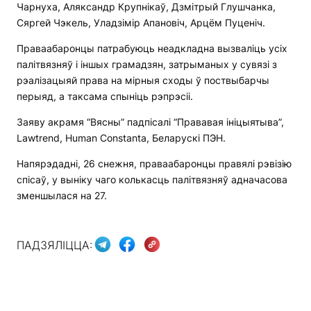
Чарнуха, Аляксандр Крупнікаў, Дзмітрый Глушчанка,
Сяргей Чэкель, Уладзімір Апановіч, Арцём Пуценіч.
Праваабаронцы патрабуюць неадкладна вызваліць усіх
палітвязняў і іншых грамадзян, затрыманых у сувязі з
рэалізацыяй права на мірныя сходы ў поствыбарчы
перыяд, а таксама спыніць рэпрэсіі.
Заяву акрамя “Вясны” падпісалі “Прававая ініцыятыва”,
Lawtrend, Human Constanta, Беларускі ПЭН.
Напярэдадні, 26 снежня, праваабаронцы правялі рэвізію
спісаў, у выніку чаго колькасць палітвязняў адначасова
зменшылася на 27.
ПАДЗЯЛІЦЦА: