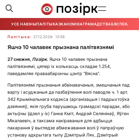
УСЕ НАВІНЫ
ПАЛІТЫКА
ЭКАНОМІКА
ГРАМАДСТВА
БЯСПЕКА
УСЕ
Палітыка
27.12.2024
15:58
Яшчэ 10 чалавек прызнана палітвязнямі
27 снежня,
Позірк
.
Яшчэ 10 чалавек прызнана
палітвязнямі, цяпер іх колькасць складае 1.254,
паведамляе праваабарончы цэнтр “Вясна”.
Палітвязнямі прызнаныя абвінавачаныя, змешчаныя пад
варту і асуджаныя да пазбаўлення волі паводле ч. 1 арт.
342 Крымінальнага кодэкса (арганізацыя і падрыхтоўка
дзеянняў, якія груба парушаюць грамадскі парадак, або
актыўны ўдзел у іх) Ганна Кміт, Андрэй Селянінаў, Яўген
Мікалаевіч, а таксама накіраваныя для адбыцця
пакарання ў выглядзе абмежавання волі ў папраўчую
установу адкрытага тыпу Дзмітрый Лях, Дзмітрый