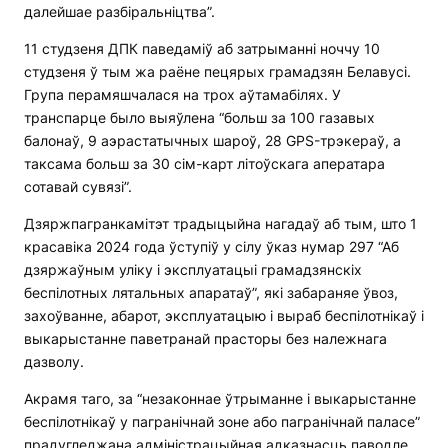
далейшае разбіральніцтва”.
11 студзеня ДПК паведаміў аб затрыманні ноччу 10
студзеня ў тым жа раёне пецярых грамадзян Белавусі.
Група перамяшчалася на трох аўтамабілях. У
транспарце было выяўлена “больш за 100 газавых
балонаў, 9 аэрастатычных шароў, 28 GPS-трэкераў, а
таксама больш за 30 сім-карт літоўскага аператара
сотавай сувязі”.
Дзяржпагранкамітэт традыцыйна нагадаў аб тым, што 1
красавіка 2024 года ўступіў у сілу ўказ нумар 297 “Аб
дзяржаўным уліку і эксплуатацыі грамадзянскіх
беспілотных лятальных апаратаў”, які забараняе ўвоз,
захоўванне, абарот, эксплуатацыю і выраб беспілотнікаў і
выкарыстанне паветранай прасторы без належнага
дазволу.
Акрамя таго, за “незаконнае ўтрыманне і выкарыстанне
беспілотнікаў у пагранічнай зоне або пагранічнай паласе”
прадугледжана адміністрацыйная адказнасць паводле