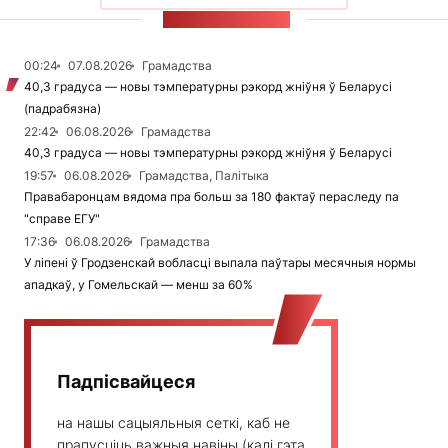
СТУЖКА НАВІН
00:24
07.08.2026
Грамадства
40,3 градуса — новы тэмпературны рэкорд жніўня ў Беларусі
(падрабязна)
22:42
06.08.2026
Грамадства
40,3 градуса — новы тэмпературны рэкорд жніўня ў Беларусі
19:57
06.08.2026
Грамадства, Палітыка
Правабаронцам вядома пра больш за 180 фактаў пераследу па
"справе ЕГУ"
17:36
06.08.2026
Грамадства
У ліпені ў Гродзенскай вобласці выпала паўтары месячныя нормы
ападкаў, у Гомельскай — менш за 60%
Падпісвайцеся
на нашы сацыяльныя сеткі, каб не
прапусціць важныя навіны (калі гэта