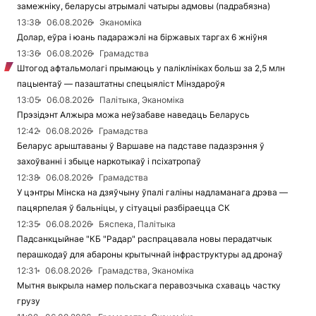
замежніку, беларусы атрымалі чатыры адмовы (падрабязна)
13:38
06.08.2026
Эканоміка
Долар, еўра і юань падаражэлі на біржавых таргах 6 жніўня
13:36
06.08.2026
Грамадства
Штогод афтальмолагі прымаюць у паліклініках больш за 2,5 млн
пацыентаў — пазаштатны спецыяліст Мінздароўя
13:05
06.08.2026
Палітыка, Эканоміка
Прэзідэнт Алжыра можа неўзабаве наведаць Беларусь
12:42
06.08.2026
Грамадства
Беларус арыштаваны ў Варшаве на падставе падазрэння ў
захоўванні і збыце наркотыкаў і псіхатропаў
12:38
06.08.2026
Грамадства
У цэнтры Мінска на дзяўчыну ўпалі галіны надламанага дрэва —
пацярпелая ў бальніцы, у сітуацыі разбіраецца СК
12:35
06.08.2026
Бяспека, Палітыка
Падсанкцыйнае "КБ "Радар" распрацавала новы перадатчык
перашкодаў для абароны крытычнай інфраструктуры ад дронаў
12:31
06.08.2026
Грамадства, Эканоміка
Мытня выкрыла намер польскага перавозчыка схаваць частку
грузу