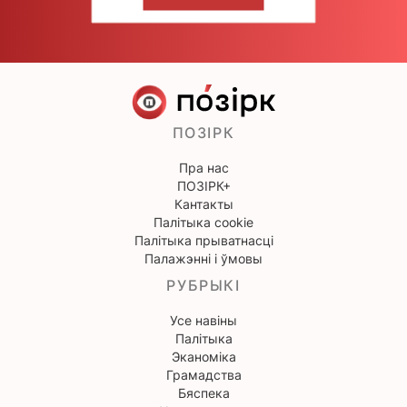
НАПІШЫЦЕ НАМ
ПОЗІРК
Пра нас
ПОЗІРК+
Кантакты
Палітыка cookie
Палітыка прыватнасці
Палажэнні і ўмовы
РУБРЫКІ
Усе навіны
Палітыка
Эканоміка
Грамадства
Бяспека