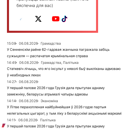
бяспечна для вас)
15:08
06.08.2026
Грамадства
У Сенненскім раёне 62-гадовая жанчына пагражала забіць
сужыцеля — распачатая крымінальная справа
14:49
06.08.2026
Грамадства, Палітыка
Статкевіч лічыць, что яго інсульт у няволі быў выкліканы адмоваю
ў неабходных леках
14:27
06.08.2026
У першай палове 2026 года Грузія дала прытулак аднаму
замежніку, беларусы атрымалі чатыры адмовы
14:14
06.08.2026
Эканоміка
У Літве перахопленая найбуйнейшая ў 2026 годзе партыя
нелегальных цыгарэт, у тым ліку з беларускімі акцызнымі маркамі
14:11
06.08.2026
Палітыка
У першай палове 2026 года Грузія дала прытулак аднаму