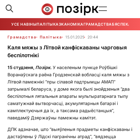
УСЕ НАВІНЫ
ПАЛІТЫКА
ЭКАНОМІКА
ГРАМАДСТВА
БЯСПЕКА
УСЕ
Грамадства
Палітыка
15.01.2025
20:44
Каля мяжы з Літвой канфіскаваны чарговыя
беспілотнікі
15 студзеня,
Позірк
.
У населеным пункце Роўбішкі
Воранаўскага раёна Гродзенскай вобласці каля мяжы з
Літвой памежнікі “пры сілавой падтрымцы АМАП“
затрымалі беларуса, у доме якога былі знойдзеныя “два
беспілотныя лятальныя апараты мультыратарнага тыпу
саматужнай вытворчасці, акумулятарныя батарэі і
камплектуючыя да іх, а таксама радыёстанцыя”,
паведаміў Дзяржаўны памежны камітэт.
ДПК адзначае, што “выяўленыя прадметы канфіскаваны і
дастаўлены ў Лідскі пагранічны атрад”, “вядзецца