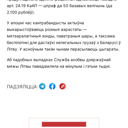
арт. 24.19 КаАП — штраф да 50 базавых велічынь (да
2.100 рублёў).
У апошні час кантрабандысты актыўна
выкарыстоўваюць розныя аэрастаты —
метэаралагічныя зонды, паветраныя шары, а таксама
беспілотнкі для дастаўкі нелегальных грузаў з Беларусі ў
Літву. У асноўным такім чынам перасылаюць цыгарэты.
Аб падобных выпадках Служба ахобвы дзяржаўнай
мяжы Літвы паведамляла на мінулым і гэтым тыдні.
ПАДЗЯЛІЦЦА:
ПАКАЗАЦЬ БОЛЬШ