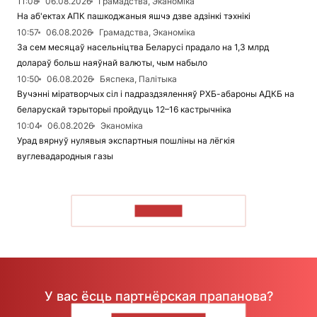
11:08
06.08.2026
Грамадства, Эканоміка
На аб'ектах АПК пашкоджаныя яшчэ дзве адзінкі тэхнікі
10:57
06.08.2026
Грамадства, Эканоміка
За сем месяцаў насельніцтва Беларусі прадало на 1,3 млрд
долараў больш наяўнай валюты, чым набыло
10:50
06.08.2026
Бяспека, Палітыка
Вучэнні міратворчых сіл і падраздзяленняў РХБ-абароны АДКБ на
беларускай тэрыторыі пройдуць 12–16 кастрычніка
10:04
06.08.2026
Эканоміка
Урад вярнуў нулявыя экспартныя пошліны на лёгкія
вуглевадародныя газы
ЧЫТАЦЬ
У вас ёсць партнёрская прапанова?