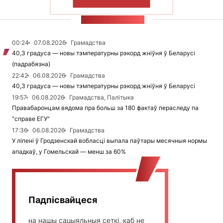
ПАКАЗАЦЬ БОЛЬШ
СТУЖКА НАВІН
00:24
07.08.2026
Грамадства
40,3 градуса — новы тэмпературны рэкорд жніўня ў Беларусі
(падрабязна)
22:42
06.08.2026
Грамадства
40,3 градуса — новы тэмпературны рэкорд жніўня ў Беларусі
19:57
06.08.2026
Грамадства, Палітыка
Правабаронцам вядома пра больш за 180 фактаў пераследу па
"справе ЕГУ"
17:36
06.08.2026
Грамадства
У ліпені ў Гродзенскай вобласці выпала паўтары месячныя нормы
ападкаў, у Гомельскай — менш за 60%
Падпісвайцеся
на нашы сацыяльныя сеткі, каб не