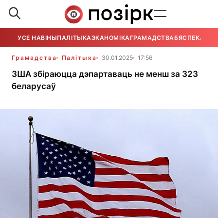
УСЕ НАВІНЫ
ПАЛІТЫКА
ЭКАНОМІКА
ГРАМАДСТВА
БЯСПЕКА
УСЕ
Грамадства
Палітыка
30.01.2025
17:56
ЗША збіраюцца дэпартаваць не менш за 323
беларусаў