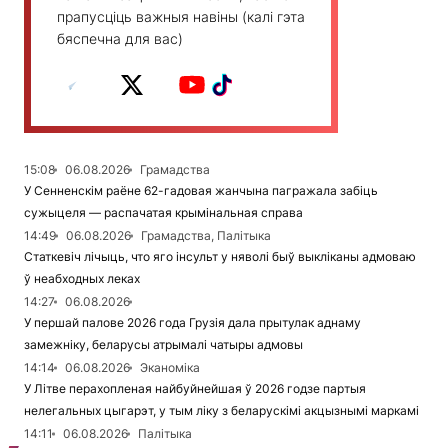
прапусціць важныя навіны (калі гэта
бяспечна для вас)
15:08
06.08.2026
Грамадства
У Сенненскім раёне 62-гадовая жанчына пагражала забіць
сужыцеля — распачатая крымінальная справа
14:49
06.08.2026
Грамадства, Палітыка
Статкевіч лічыць, что яго інсульт у няволі быў выкліканы адмоваю
ў неабходных леках
14:27
06.08.2026
У першай палове 2026 года Грузія дала прытулак аднаму
замежніку, беларусы атрымалі чатыры адмовы
14:14
06.08.2026
Эканоміка
У Літве перахопленая найбуйнейшая ў 2026 годзе партыя
нелегальных цыгарэт, у тым ліку з беларускімі акцызнымі маркамі
14:11
06.08.2026
Палітыка