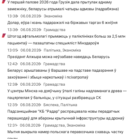
У першай палове 2026 года Грузія дала прытулак аднаму
замежніку, беларусы атрымалі чатыры адмовы (падрабязна)
13:38
06.08.2026
Эканоміка
Долар, еўра і юань падаражэлі на біржавых таргах 6 жніўня
13:36
06.08.2026
Грамадства
Штогод афтальмолагі прымаюць у паліклініках больш за 2,5 млн
пацыентаў — пазаштатны спецыяліст Мінздароўя
13:05
06.08.2026
Палітыка, Эканоміка
Прэзідэнт Алжыра можа неўзабаве наведаць Беларусь
12:42
06.08.2026
Грамадства
Беларус арыштаваны ў Варшаве на падставе падазрэння ў
захоўванні і збыце наркотыкаў і псіхатропаў
12:38
06.08.2026
Грамадства
У цэнтры Мінска на дзяўчыну ўпалі галіны надламанага дрэва —
пацярпелая ў бальніцы, у сітуацыі разбіраецца СК
12:35
06.08.2026
Бяспека, Палітыка
Падсанкцыйнае "КБ "Радар" распрацавала новы перадатчык
перашкодаў для абароны крытычнай інфраструктуры ад дронаў
12:31
06.08.2026
Грамадства, Эканоміка
Мытня выкрыла намер польскага перавозчыка схаваць частку
грузу