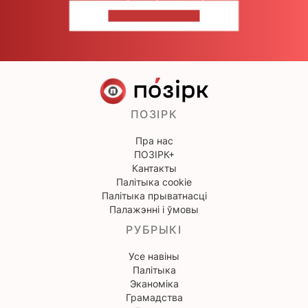
НАПІШЫЦЕ НАМ
ПОЗІРК
Пра нас
ПОЗІРК+
Кантакты
Палітыка cookie
Палітыка прыватнасці
Палажэнні і ўмовы
РУБРЫКІ
Усе навіны
Палітыка
Эканоміка
Грамадства