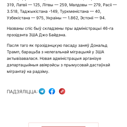
319, Латвіі — 125, Літвы — 259, Малдовы — 279, Расіі —
3.518, Таджыкістана -149, Туркменістана — 40,
Узбекістана — 975, Украіны — 1.862, Эстоніі — 94.
Названы спіс быў складзены пры адміністрацыі 46-га
прэзідэнта ЗША Джо Байдэна.
Пасля таго як прэзідэнцкую пасаду заняў Дональд
Трамп, барацьба з нелегальнай міграцыяй у ЗША
актывізавалася. Новая адміністрацыя арганізуе
дэпартацыйныя авіярэйсы з прымусовай дастаўкай
мігрантаў на радзіму.
ПАДЗЯЛІЦЦА: