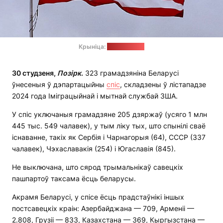
Крыніца:
pixabay.com
30 студзеня,
Позірк
.
323 грамадзяніна Беларусі
ўнесеныя ў дэпартацыйны
спіс
, складзены ў лістападзе
2024 года Іміграцыйнай і мытнай службай ЗША.
У спіс уключаныя грамадзяне 205 дзяржаў (усяго 1 млн
445 тыс. 549 чалавек), у тым ліку тых, што спынілі сваё
існаванне, такіх як Сербія і Чарнагорыя (64), СССР (337
чалавек), Чэхаславакія (254) і Югаславія (845).
Не выключана, што сярод трымальнікаў савецкіх
пашпартоў таксама ёсць беларусы.
Акрамя Беларусі, у спісе ёсць прадстаўнікі іншых
постсавецкіх краін: Азербайджана — 709, Арменіі —
2.808, Грузіі — 833, Казахстана — 369, Кыргызстана —