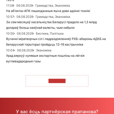
11:08
06.08.2026
Грамадства, Эканоміка
На аб'ектах АПК пашкоджаныя яшчэ дзве адзінкі тэхнікі
10:57
06.08.2026
Грамадства, Эканоміка
За сем месяцаў насельніцтва Беларусі прадало на 1,3 млрд
долараў больш наяўнай валюты, чым набыло
10:50
06.08.2026
Бяспека, Палітыка
Вучэнні міратворчых сіл і падраздзяленняў РХБ-абароны АДКБ на
беларускай тэрыторыі пройдуць 12–16 кастрычніка
10:04
06.08.2026
Эканоміка
Урад вярнуў нулявыя экспартныя пошліны на лёгкія
вуглевадародныя газы
ЧЫТАЦЬ
У вас ёсць партнёрская прапанова?