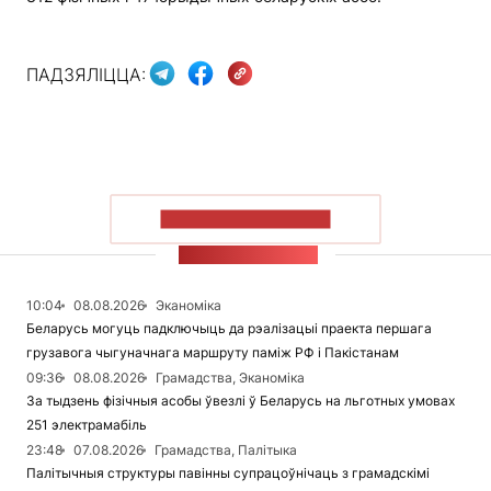
ПАДЗЯЛІЦЦА:
ПАКАЗАЦЬ БОЛЬШ
СТУЖКА НАВІН
10:04
08.08.2026
Эканоміка
Беларусь могуць падключыць да рэалізацыі праекта першага
грузавога чыгуначнага маршруту паміж РФ і Пакістанам
09:36
08.08.2026
Грамадства, Эканоміка
За тыдзень фізічныя асобы ўвезлі ў Беларусь на льготных умовах
251 электрамабіль
23:48
07.08.2026
Грамадства, Палітыка
Палітычныя структуры павінны супрацоўнічаць з грамадскімі