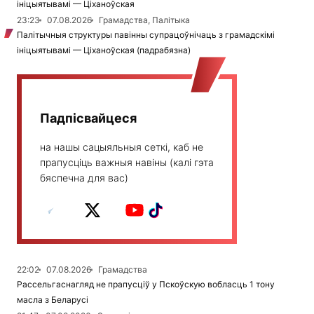
ініцыятывамі — Ціханоўская
23:23
07.08.2026
Грамадства, Палітыка
Палітычныя структуры павінны супрацоўнічаць з грамадскімі
ініцыятывамі — Ціханоўская (падрабязна)
Падпісвайцеся
на нашы сацыяльныя сеткі, каб не
прапусціць важныя навіны (калі гэта
бяспечна для вас)
22:02
07.08.2026
Грамадства
Рассельгаснагляд не прапусціў у Пскоўскую вобласць 1 тону
масла з Беларусі