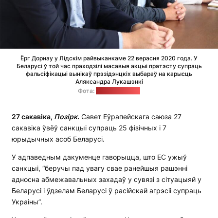
Ёрг Дорнау у Лідскім райвыканкаме 22 верасня 2020 года. У
Беларусі ў той час праходзілі масавыя акцыі пратэсту супраць
фальсіфікацыі вынікаў прэзідэнцкіх выбараў на карысць
Аляксандра Лукашэнкі
Фота:
Лідская газета
27 сакавіка,
Позірк
.
Савет Еўрапейскага саюза 27
сакавіка ўвёў санкцыі супраць 25 фізічных і 7
юрыдычных асоб Беларусі.
У адпаведным дакуменце гаворыцца, што ЕС ужыў
санкцыі, “беручы пад увагу свае ранейшыя рашэнні
адносна абмежавальных захадаў у сувязі з сітуацыяй у
Беларусі і ўдзелам Беларусі ў расійскай агрэсіі супраць
Украіны”.