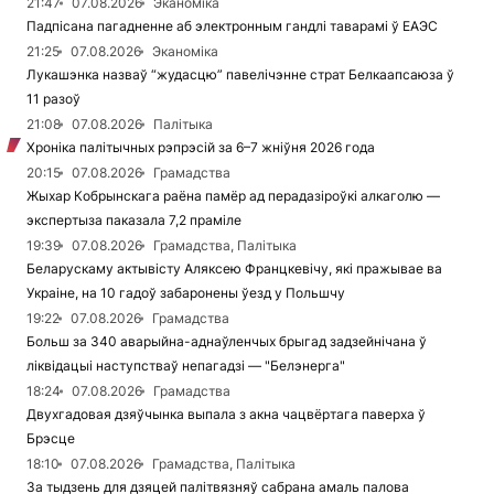
21:47
07.08.2026
Эканоміка
Падпісана пагадненне аб электронным гандлі таварамі ў ЕАЭС
21:25
07.08.2026
Эканоміка
Лукашэнка назваў “жудасцю” павелічэнне страт Белкаапсаюза ў
11 разоў
21:08
07.08.2026
Палітыка
Хроніка палітычных рэпрэсій за 6–7 жніўня 2026 года
20:15
07.08.2026
Грамадства
Жыхар Кобрынскага раёна памёр ад перадазіроўкі алкаголю —
экспертыза паказала 7,2 праміле
19:39
07.08.2026
Грамадства, Палітыка
Беларускаму актывісту Аляксею Францкевічу, які пражывае ва
Украіне, на 10 гадоў забаронены ўезд у Польшчу
19:22
07.08.2026
Грамадства
Больш за 340 аварыйна-аднаўленчых брыгад задзейнічана ў
ліквідацыі наступстваў непагадзі — "Белэнерга"
18:24
07.08.2026
Грамадства
Двухгадовая дзяўчынка выпала з акна чацвёртага паверха ў
Брэсце
18:10
07.08.2026
Грамадства, Палітыка
За тыдзень для дзяцей палітвязняў сабрана амаль палова