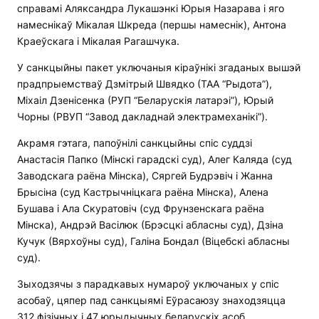
справамі Аляксандра Лукашэнкі Юрыя Назарава і яго
намеснікаў Мікалая Шкреда (першы намеснік), Антона
Краеўскага і Мікалая Рагашчука.
У санкцыйны пакет уключаныя кіраўнікі згаданых вышэй
прадпрыемстваў Дзмітрый Швядко (ТАА “Рыдота”),
Міхаіл Дзенісенка (РУП “Беларускія латарэі”), Юрый
Чорны (РВУП “Завод дакладнай электрамеханікі”).
Акрамя гэтага, папоўнілі санкцыйны спіс суддзі
Анастасія Папко (Мінскі гарадскі суд), Алег Каляда (суд
Заводскага раёна Мінска), Сяргей Будрэвіч і Жанна
Брысіна (суд Кастрычніцкага раёна Мінска), Алена
Бушава і Ала Скуратовіч (суд Фрунзенскага раёна
Мінска), Андрэй Васілюк (Брэсцкі абласны суд), Дзіна
Кучук (Вярхоўны суд), Галіна Бондал (Віцебскі абласны
суд).
Зыходзячы з парадкавых нумароў уключаных у спіс
асобаў, цяпер пад санкцыямі Еўрасаюзу знаходзяцца
312 фізічных і 47 юрыдычных беларускіх асоб.