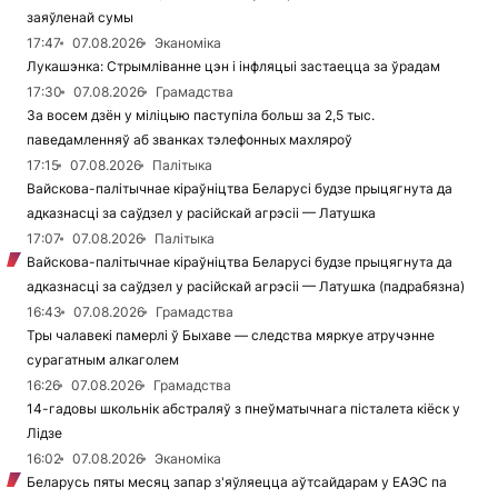
заяўленай сумы
17:47
07.08.2026
Эканоміка
Лукашэнка: Стрымліванне цэн і інфляцыі застаецца за ўрадам
17:30
07.08.2026
Грамадства
За восем дзён у міліцыю паступіла больш за 2,5 тыс.
паведамленняў аб званках тэлефонных махляроў
17:15
07.08.2026
Палітыка
Вайскова-палітычнае кіраўніцтва Беларусі будзе прыцягнута да
адказнасці за саўдзел у расійскай агрэсіі — Латушка
17:07
07.08.2026
Палітыка
Вайскова-палітычнае кіраўніцтва Беларусі будзе прыцягнута да
адказнасці за саўдзел у расійскай агрэсіі — Латушка (падрабязна)
16:43
07.08.2026
Грамадства
Тры чалавекі памерлі ў Быхаве — следства мяркуе атручэнне
сурагатным алкаголем
16:26
07.08.2026
Грамадства
14-гадовы школьнік абстраляў з пнеўматычнага пісталета кіёск у
Лідзе
16:02
07.08.2026
Эканоміка
Беларусь пяты месяц запар з'яўляецца аўтсайдарам у ЕАЭС па