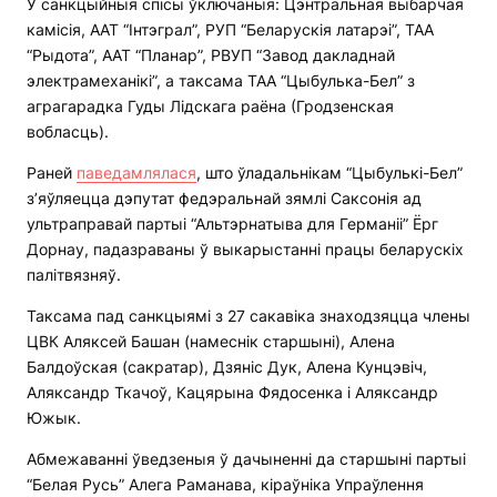
У санкцыйныя спісы ўключаныя: Цэнтральная выбарчая
камісія, ААТ “Інтэграл”, РУП “Беларускія латарэі”, ТАА
“Рыдота”, ААТ “Планар”, РВУП “Завод дакладнай
электрамеханікі”, а таксама ТАА “Цыбулька-Бел” з
аграгарадка Гуды Лідскага раёна (Гродзенская
вобласць).
Раней
паведамлялася
, што ўладальнікам “Цыбулькі-Бел”
з’яўляецца дэпутат федэральнай зямлі Саксонія ад
ультраправай партыі “Альтэрнатыва для Германіі” Ёрг
Дорнау, падазраваны ў выкарыстанні працы беларускіх
палітвязняў.
Таксама пад санкцыямі з 27 сакавіка знаходзяцца члены
ЦВК Аляксей Башан (намеснік старшыні), Алена
Балдоўская (сакратар), Дзяніс Дук, Алена Кунцэвіч,
Аляксандр Ткачоў, Кацярына Фядосенка і Аляксандр
Южык.
Абмежаванні ўведзеныя ў дачыненні да старшыні партыі
“Белая Русь” Алега Раманава, кіраўніка Упраўлення