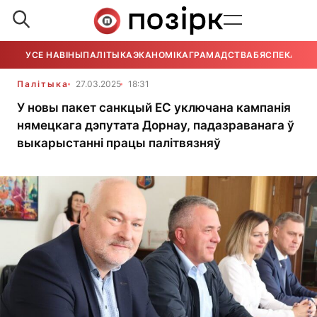
УСЕ НАВІНЫ
ПАЛІТЫКА
ЭКАНОМІКА
ГРАМАДСТВА
БЯСПЕКА
УСЕ
Палітыка
27.03.2025
18:31
У новы пакет санкцый ЕС уключана кампанія
нямецкага дэпутата Дорнау, падазраванага ў
выкарыстанні працы палітвязняў