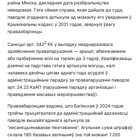
раёна Мінска, дакладная дата разбіральніцтва
невядомая. Гэта сёмая справа, якая дайшла да суда,
паводле згаданага артыкула ад моманту яго ўвядзення ў
Крымінальны кодэкс у 2021 годзе, звярнулі ўвагу
праваабаронцы.
2
Санкцыі арт. 342
КК у выпадку неаднаразовага
здзяйснення правапарушэння — арышт; абмежаванне
або пазбаўленне волі на тэрмін да 3 гадоў. Кваліфікаваць
дзеянні на падставе гэтага артыкула могуць, калі
чалавека двойчы цягам аднаго года асудзілі ў
адміністрацыйным парадку за правапарушэнні паводле
арт. 24.23 КаАП (парушэнне парадку арганізацыі і
правядзення масавых мерапрыемстваў).
Праваабаронцам вядома, што Багінская ў 2024 годзе
тройчы прыцягвалася да адміністрацыйнай адказнасці
паводле вышэйзгаданага артыкула за
“несанкцыянаванае пікетаванне”. Агульная сума штрафаў
склала 180 базавых велічыняў (на той момант 7.200