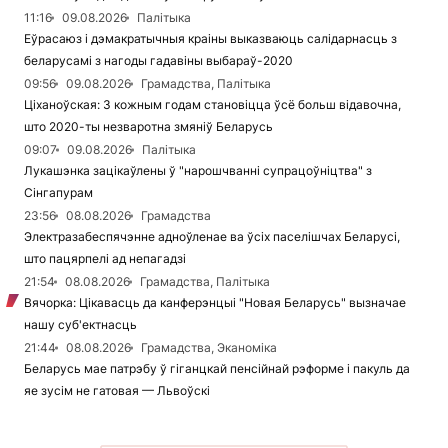
11:16
09.08.2026
Палітыка
Еўрасаюз і дэмакратычныя краіны выказваюць салідарнасць з
беларусамі з нагоды гадавіны выбараў-2020
09:56
09.08.2026
Грамадства, Палітыка
Ціханоўская: З кожным годам становіцца ўсё больш відавочна,
што 2020-ты незваротна змяніў Беларусь
09:07
09.08.2026
Палітыка
Лукашэнка зацікаўлены ў "нарошчванні супрацоўніцтва" з
Сінгапурам
23:56
08.08.2026
Грамадства
Электразабеспячэнне адноўленае ва ўсіх паселішчах Беларусі,
што пацярпелі ад непагадзі
21:54
08.08.2026
Грамадства, Палітыка
Вячорка: Цікавасць да канферэнцыі "Новая Беларусь" вызначае
нашу суб'ектнасць
21:44
08.08.2026
Грамадства, Эканоміка
Беларусь мае патрэбу ў гіганцкай пенсійнай рэформе і пакуль да
яе зусім не гатовая — Львоўскі