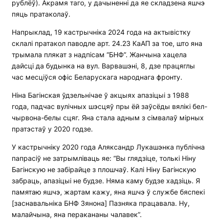
рублёў). Акрамя таго, у дачыненні да яе складзена яшчэ
пяць пратаколаў.
Напрыклад, 19 кастрычніка 2024 года на актывістку
склалі пратакол паводле арт. 24.23 КаАП за тое, што яна
трымала плякат з надпісам “БНФ”. Жанчына хацела
дайсці да будынка на вул. Варвашэні, 8, дзе працяглы
час месціўся офіс Беларускага народнага фронту.
Ніна Багінская ўдзельнічае ў акцыях апазіцыі з 1988
года, падчас вулічных шэсцяў пры ёй заўсёды вялікі бел-
чырвона-белы сцяг. Яна стала адным з сімвалаў мірных
пратэстаў у 2020 годзе.
У кастрычніку 2020 года Аляксандр Лукашэнка публічна
папрасіў не затрымліваць яе: “Вы глядзіце, толькі Ніну
Багінскую не забірайце з плошчаў. Калі Ніну Багінскую
забраць, апазіцыі не будзе. Няма каму будзе хадзіць. Я
памятаю яшчэ, жартам кажу, яна яшчэ ў службе бяспекі
[заснавальніка БНФ Зянона] Пазняка працавала. Ну,
малайчына, яна перакананы чалавек”.