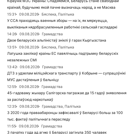
Кіраўнік МЗС Украіны: Спадзяемся, Беларусь стане свабоднай
краінай, будучыню якой пачне вызначаць народ, а не Масква
15:31
09.08.2026
Бяспека, Палітыка
У ССА праходзяць ваенныя зборы — на іх, як мяркуецца,
выкліканыя нядобрасумленныя работнікі сельскай гаспадаркі
14:26
09.08.2026
Грамадства
Двое беларускіх альпіністаў зніклі ў гарах Кыргызстана
13:51
09.08.2026
Бяспека, Палітыка
Латушка заклікаў краіны ЕС павялічыць падтрымку беларускіх
незалежных СМІ
13:42
09.08.2026
Грамадства
ДТЗ з удзелам міліцэйскага транспарту ў Кобрыне — супрацоўнікі
МУС дастаўленыя ў бальніцу
12:55
09.08.2026
Грамадства
45-гадоваму жыхару Салігорска пагражае да 15 гадоў зняволення
за распаўсюд наркотыкаў
12:35
09.08.2026
Грамадства, Палітыка
З 2020 года праваабаронцы зафіксавалі ў Беларусі больш за 100
тыс. фактаў палітычнага пераследу
11:55
09.08.2026
Грамадства
З пачатку года ад агню ў Беларусі загінула 350 чалавек