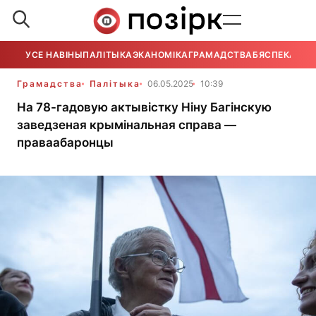
УСЕ НАВІНЫ
ПАЛІТЫКА
ЭКАНОМІКА
ГРАМАДСТВА
БЯСПЕКА
УСЕ
Грамадства
Палітыка
06.05.2025
10:39
На 78-гадовую актывістку Ніну Багінскую
заведзеная крымінальная справа —
праваабаронцы