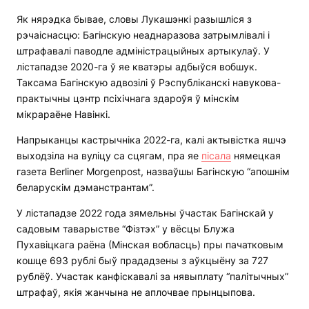
Як нярэдка бывае, словы Лукашэнкі разышліся з
рэчаіснасцю: Багінскую неаднаразова затрымлівалі і
штрафавалі паводле адміністрацыйных артыкулаў. У
лістападзе 2020-га ў яе кватэры адбыўся вобшук.
Таксама Багінскую адвозілі ў Рэспубліканскі навукова-
практычны цэнтр псіхічнага здароўя ў мінскім
мікрараёне Навінкі.
Напрыканцы кастрычніка 2022-га, калі актывістка яшчэ
выходзіла на вуліцу са сцягам, пра яе
пісала
нямецкая
газета Berliner Morgenpost, назваўшы Багінскую “апошнім
беларускім дэманстрантам”.
У лістападзе 2022 года зямельны ўчастак Багінскай у
садовым таварыстве “Фізтэх” у вёсцы Блужа
Пухавіцкага раёна (Мінская вобласць) пры пачатковым
кошце 693 рублі быў прададзены з аўкцыёну за 727
рублёў. Участак канфіскавалі за нявыплату “палітычных”
штрафаў, якія жанчына не аплочвае прынцыпова.