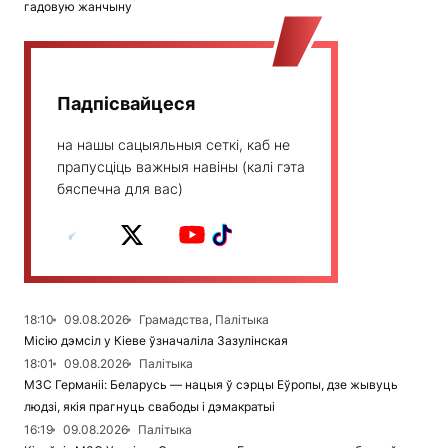
гадовую жанчыну
Падпісвайцеся
на нашы сацыяльныя сеткі, каб не
прапусціць важныя навіны (калі гэта
бяспечна для вас)
18:10
09.08.2026
Грамадства, Палітыка
Місію дэмсіл у Кіеве ўзначаліла Зазулінская
18:01
09.08.2026
Палітыка
МЗС Германіі: Беларусь — нацыя ў сэрцы Еўропы, дзе жывуць
людзі, якія прагнуць свабоды і дэмакратыі
16:19
09.08.2026
Палітыка