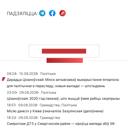
ПАДЗЯЛІЦЦА:
ПАКАЗАЦЬ БОЛЬШ
СТУЖКА НАВІН
08:24
10.08.2026
Палітыка
Дарадца Ціханоўскай: Мінск актывізаваў выкарыстанне Інтэрпола
для палітычнага пераследу, новыя выпадкі — штотыдзень
23:00
09.08.2026
Палітыка
Ціханоўская: 2020 год паказаў, што жыццё ўмее рабіць сюрпрызы
18:57
09.08.2026
Грамадства, Палітыка
Місію дэмсіл у Кіеве ўзначаліла Зазулінская (дапоўнена)
18:32
09.08.2026
Грамадства
Смяротнае ДТЗ у Смаргонскім раёне — кіроўца мапеда збіў 59-