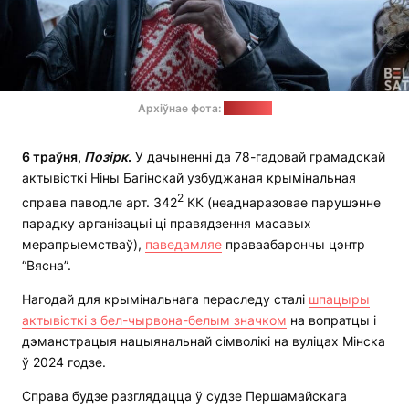
Архіўнае фота:
"Белсат"
6 траўня,
Позірк
.
У дачыненні да 78-гадовай грамадскай
актывісткі Ніны Багінскай узбуджаная крымінальная
2
справа паводле арт. 342
КК (неаднаразовае парушэнне
парадку арганізацыі ці правядзення масавых
мерапрыемстваў),
паведамляе
праваабарончы цэнтр
“Вясна”.
Нагодай для крымінальнага пераследу сталі
шпацыры
актывісткі з бел-чырвона-белым значком
на вопратцы і
дэманстрацыя нацыянальнай сімволікі на вуліцах Мінска
ў 2024 годзе.
Справа будзе разглядацца ў судзе Першамайскага