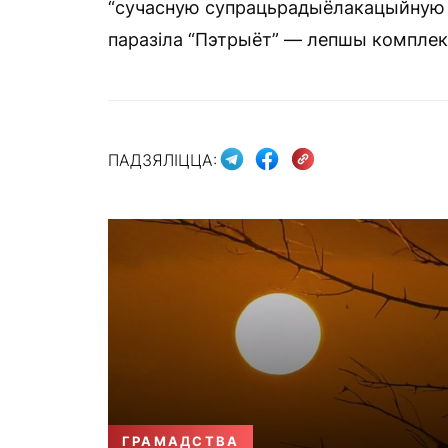
“сучасную супрацьрадыёлакацыйную з
паразіла “Пэтрыёт” — лепшы комплек
ПАДЗЯЛІЦЦА:
ГРАМАДСТВА