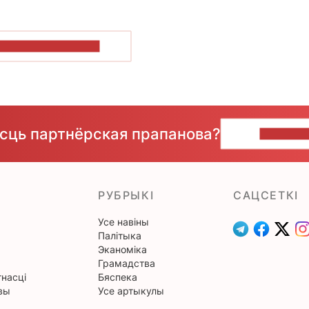
ПАКАЗАЦЬ БОЛЬШ
ёсць партнёрская прапанова?
НАПІШЫ
РУБРЫКІ
САЦСЕТКІ
Усе навіны
Палітыка
Эканоміка
Грамадства
насці
Бяспека
вы
Усе артыкулы