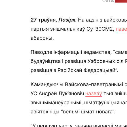
Фота:
Павел 
27 траўня,
Позірк
.
На адзін з вайско
партыя знішчальнікаў Су-30СМ2,
паве
абароны.
Паводле інфармацыі ведамства, “сам
будаўніцтва і развіцця Узброеных сіл 
развіцця з Расійскай Федэрацыяй”.
Камандуючы Вайскова-паветранымі сі
УС Андрэй Лук’яновіч
назваў
тыя знішч
звышмманеўранымі, шматфункцыянальн
авіятэхніцы “вельмі шмат новага”.
“У першую чаргу, значна выраслі маг