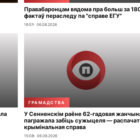
Правабаронцам вядома пра больш за 18
фактаў пераследу па "справе ЕГУ"
19:57
06.08.2026
ГРАМАДСТВА
ала
У Сенненскім раёне 62-гадовая жанчын
пагражала забіць сужыцеля — распачат
крымінальная справа
15:08
06.08.2026