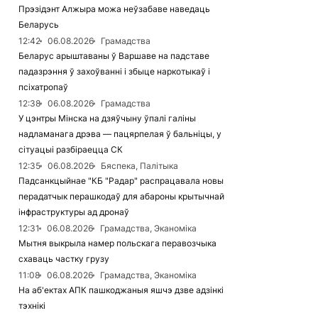
Прэзідэнт Алжыра можа неўзабаве наведаць
Беларусь
12:42
06.08.2026
Грамадства
Беларус арыштаваны ў Варшаве на падставе
падазрэння ў захоўванні і збыце наркотыкаў і
псіхатропаў
12:38
06.08.2026
Грамадства
У цэнтры Мінска на дзяўчыну ўпалі галіны
надламанага дрэва — пацярпелая ў бальніцы, у
сітуацыі разбіраецца СК
12:35
06.08.2026
Бяспека, Палітыка
Падсанкцыйнае "КБ "Радар" распрацавала новы
перадатчык перашкодаў для абароны крытычнай
інфраструктуры ад дронаў
12:31
06.08.2026
Грамадства, Эканоміка
Мытня выкрыла намер польскага перавозчыка
схаваць частку грузу
11:08
06.08.2026
Грамадства, Эканоміка
На аб'ектах АПК пашкоджаныя яшчэ дзве адзінкі
тэхнікі