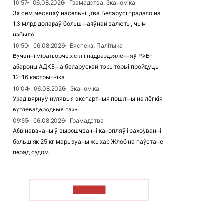
10:57
06.08.2026
Грамадства, Эканоміка
За сем месяцаў насельніцтва Беларусі прадало на
1,3 млрд долараў больш наяўнай валюты, чым
набыло
10:50
06.08.2026
Бяспека, Палітыка
Вучэнні міратворчых сіл і падраздзяленняў РХБ-
абароны АДКБ на беларускай тэрыторыі пройдуць
12–16 кастрычніка
10:04
06.08.2026
Эканоміка
Урад вярнуў нулявыя экспартныя пошліны на лёгкія
вуглевадародныя газы
09:55
06.08.2026
Грамадства
Абвінавачаны ў вырошчванні канопляў і захоўванні
больш як 25 кг марыхуаны жыхар Жлобіна паўстане
перад судом
ЧЫТАЦЬ