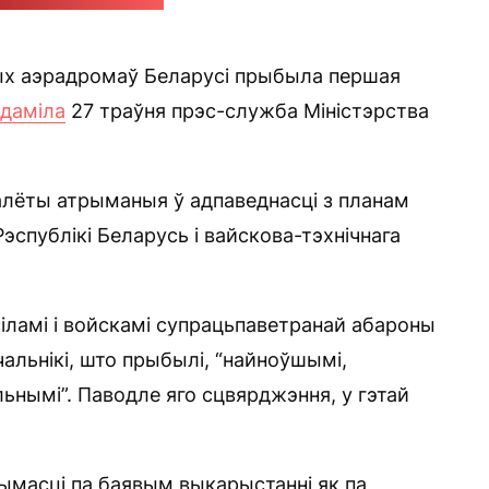
Матусевіч / ІА "Ваяр"
вых аэрадромаў Беларусі прыбыла першая
даміла
27 траўня прэс-служба Міністэрства
алёты атрыманыя ў адпаведнасці з планам
Рэспублікі Беларусь і вайскова-тэхнічнага
ламі і войскамі супрацьпаветранай абароны
альнікі, што прыбылі, “найноўшымі,
ымі”. Паводле яго сцвярджэння, у гэтай
чымасці па баявым выкарыстанні як па