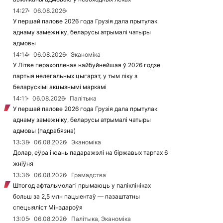
14:27
06.08.2026
У першай палове 2026 года Грузія дала прытулак
аднаму замежніку, беларусы атрымалі чатыры
адмовы
14:14
06.08.2026
Эканоміка
У Літве перахопленая найбуйнейшая ў 2026 годзе
партыя нелегальных цыгарэт, у тым ліку з
беларускімі акцызнымі маркамі
14:11
06.08.2026
Палітыка
У першай палове 2026 года Грузія дала прытулак
аднаму замежніку, беларусы атрымалі чатыры
адмовы (падрабязна)
13:38
06.08.2026
Эканоміка
Долар, еўра і юань падаражэлі на біржавых таргах 6
жніўня
13:36
06.08.2026
Грамадства
Штогод афтальмолагі прымаюць у паліклініках
больш за 2,5 млн пацыентаў — пазаштатны
спецыяліст Мінздароўя
13:05
06.08.2026
Палітыка, Эканоміка