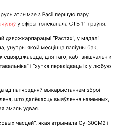
русь атрымае з Расіі першую пару
аяўляў
у эфіры тэлеканала СТБ 11 траўня.
ай дзяржкарпарацыі “Растэх”, у мадэлі
, унутры якой месціцца паліўны бак,
к сцвярджаецца, для таго, каб “знішчальнікі
авальніка” і “хутка перакідваць іх у любую
а ад папярэдняй выкарыстаннем зброі
ўлена, што далёкасць выяўлення наземных,
ая амаль удвая.
сковых часцей”, якая атрымала Су-30СМ2 і