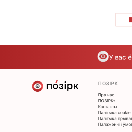
У вас 
ПОЗІРК
Пра нас
ПОЗІРК+
Кантакты
Палітыка cookie
Палітыка прыват
Палажэнні і ўмо