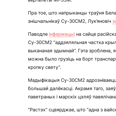
Пра тое, што напрыканцы траўня Бела
знішчальнікаў Су-30СМ2, Лук’яновіч
з
Паводле
інфармацыі
на сайце расійск
Су-30СМ2 “аддзяляльная частка крыла
выкананая здымнай”. Гэта зроблена, я
можна было грузіць на борт транспарт
кропку свету”.
Мадыфікацыя Су-30СМ2 адрозніваецц
большай далёкасці. Акрамя таго, зая
паветраных і марскіх цэляў павялічан
“Растэх” сцвярджае, што “адна з вай