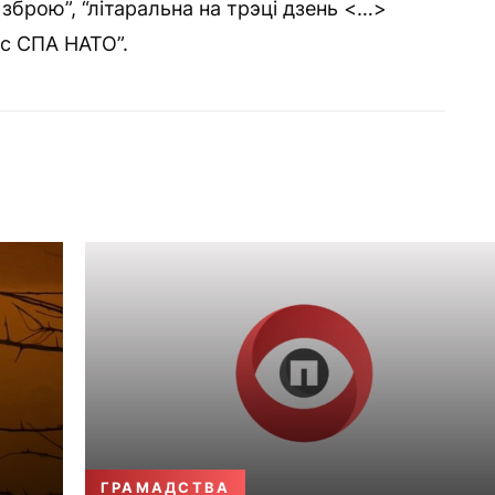
брою”, “літаральна на трэці дзень <…>
с СПА НАТО”.
ГРАМАДСТВА