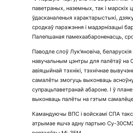
паветраных, наземных, так і марскіх 
ўдасканаленыя характарыстыкі, дзяк
сродкаў паражэння і мадэрнізацыі ба
Палепшаная памехаабароненасць, сро
Паводле слоў Лук’яновіча, беларускія
навучальным цэнтры для палётаў на 
авіяцыйнай тэхнікі, тэхнічнае вывучэ
самалёты змогуць выконваць асноўну
супрацьпаветранай абароне. І ў план
выконваць палёты на гэтым самалёце”
Камандуючы ВПС і войскамі СПА такс
атрымае яшчэ адну партыю Су-30СМ2, 
верталёты Мі-35М.