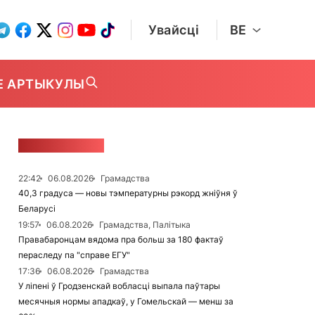
Увайсці
BE
Е АРТЫКУЛЫ
СТУЖКА НАВІН
22:42
06.08.2026
Грамадства
40,3 градуса — новы тэмпературны рэкорд жніўня ў
Беларусі
19:57
06.08.2026
Грамадства, Палітыка
Правабаронцам вядома пра больш за 180 фактаў
пераследу па "справе ЕГУ"
17:36
06.08.2026
Грамадства
У ліпені ў Гродзенскай вобласці выпала паўтары
месячныя нормы ападкаў, у Гомельскай — менш за