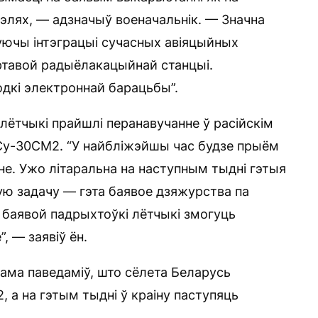
цэлях, — адзначыў военачальнік. — Значна
уючы інтэграцыі сучасных авіяцыйных
ртавой радыёлакацыйнай станцыі.
дкі электроннай барацьбы”.
 лётчыкі прайшлі перанавучанне ў расійскім
Су-30СМ2. “У найбліжэйшы час будзе прыём
нне. Ужо літаральна на наступным тыдні гэтыя
ю задачу — гэта баявое дзяжурства па
е баявой падрыхтоўкі лётчыкі змогуць
, — заявіў ён.
ама паведаміў, што сёлета Беларусь
а на гэтым тыдні ў краіну паступяць