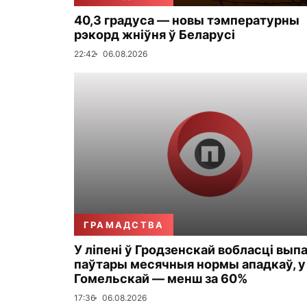
40,3 градуса — новы тэмпературны
рэкорд жніўня ў Беларусі
22:42
06.08.2026
ГРАМАДСТВА
У ліпені ў Гродзенскай вобласці вып
паўтары месячныя нормы ападкаў, у
Гомельскай — менш за 60%
17:36
06.08.2026