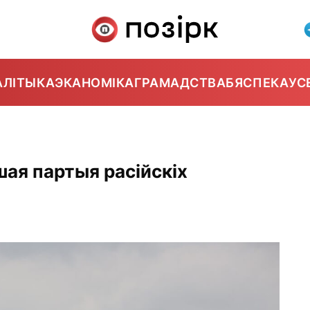
АЛІТЫКА
ЭКАНОМІКА
ГРАМАДСТВА
БЯСПЕКА
УС
ая партыя расійскіх