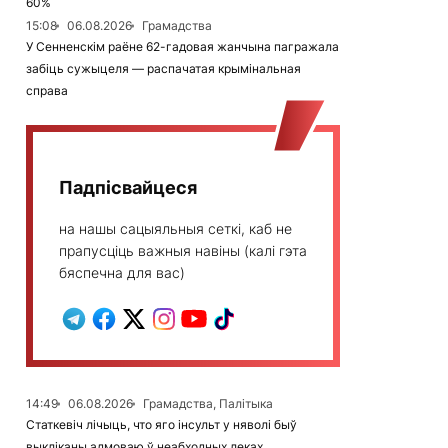
60%
15:08
06.08.2026
Грамадства
У Сенненскім раёне 62-гадовая жанчына пагражала
забіць сужыцеля — распачатая крымінальная
справа
Падпісвайцеся
на нашы сацыяльныя сеткі, каб не
прапусціць важныя навіны (калі гэта
бяспечна для вас)
14:49
06.08.2026
Грамадства, Палітыка
Статкевіч лічыць, что яго інсульт у няволі быў
выкліканы адмоваю ў неабходных леках