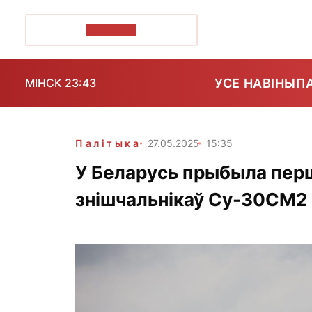
ПОЗІРК+
УСЕ НАВІНЫ
П
МІНСК 23:43
Палітыка
27.05.2025
15:35
У Беларусь прыбыла перш
знішчальнікаў Су-30СМ2