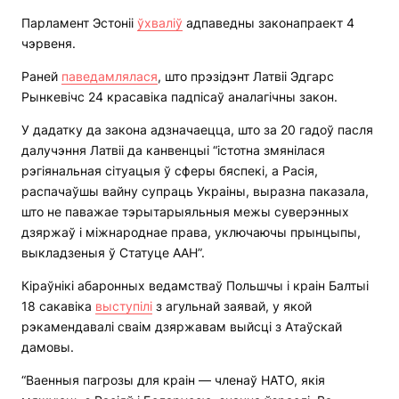
Парламент Эстоніі
ўхваліў
адпаведны законапраект 4
чэрвеня.
Раней
паведамлялася
, што прэзідэнт Латвіі Эдгарс
Рынкевічс 24 красавіка падпісаў аналагічны закон.
У дадатку да закона адзначаецца, што за 20 гадоў пасля
далучэння Латвіі да канвенцыі “істотна змянілася
рэгіянальная сітуацыя ў сферы бяспекі, а Расія,
распачаўшы вайну супраць Украіны, выразна паказала,
што не паважае тэрытарыяльныя межы суверэнных
дзяржаў і міжнароднае права, уключаючы прынцыпы,
выкладзеныя ў Статуце ААН”.
Кіраўнікі абаронных ведамстваў Польшчы і краін Балтыі
18 сакавіка
выступілі
з агульнай заявай, у якой
рэкамендавалі сваім дзяржавам выйсці з Атаўскай
дамовы.
“Ваенныя пагрозы для краін — членаў НАТО, якія