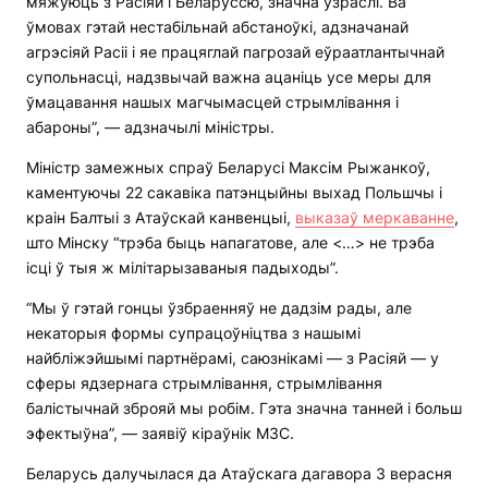
мяжуюць з Расіяй і Беларуссю, значна ўзраслі. Ва
ўмовах гэтай нестабільнай абстаноўкі, адзначанай
агрэсіяй Расіі і яе працяглай пагрозай еўраатлантычнай
супольнасці, надзвычай важна ацаніць усе меры для
ўмацавання нашых магчымасцей стрымлівання і
абароны”, — адзначылі міністры.
Міністр замежных спраў Беларусі Максім Рыжанкоў,
каментуючы 22 сакавіка патэнцыйны выхад Польшчы і
краін Балтыі з Атаўскай канвенцыі,
выказаў меркаванне
,
што Мінску “трэба быць напагатове, але <…> не трэба
ісці ў тыя ж мілітарызаваныя падыходы”.
“Мы ў гэтай гонцы ўзбраенняў не дадзім рады, але
некаторыя формы супрацоўніцтва з нашымі
найбліжэйшымі партнёрамі, саюзнікамі — з Расіяй — у
сферы ядзернага стрымлівання, стрымлівання
балістычнай зброяй мы робім. Гэта значна танней і больш
эфектыўна”, — заявіў кіраўнік МЗС.
Беларусь далучылася да Атаўскага дагавора 3 верасня