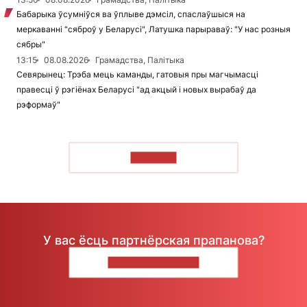
Бабарыка ўсумніўся ва ўплыве дэмсіл, спаслаўшыся на
меркаванні "сяброў у Беларусі", Латушка парыраваў: "У нас розныя
сябры"
13:15
08.08.2026
Грамадства, Палітыка
Севярынец: Трэба мець каманды, гатовыя пры магчымасці
правесці ў рэгіёнах Беларусі "ад акцый і новых вырабаў да
рэформаў"
ЧЫТАЦЬ
У вас ёсць партнёрская прапанова?
НАПІШЫЦЕ НАМ