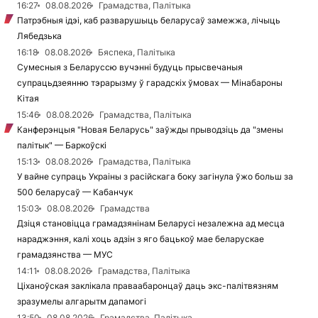
16:27
08.08.2026
Грамадства, Палітыка
Патрэбныя ідэі, каб разварушыць беларусаў замежжа, лічыць
Лябедзька
16:18
08.08.2026
Бяспека, Палітыка
Сумесныя з Беларуссю вучэнні будуць прысвечаныя
супрацьдзеянню тэрарызму ў гарадскіх ўмовах — Мінабароны
Кітая
15:46
08.08.2026
Грамадства, Палітыка
Канферэнцыя "Новая Беларусь" заўжды прыводзіць да "змены
палітык" — Баркоўскі
15:13
08.08.2026
Грамадства, Палітыка
У вайне супраць Украіны з расійскага боку загінула ўжо больш за
500 беларусаў — Кабанчук
15:03
08.08.2026
Грамадства
Дзіця становіцца грамадзянінам Беларусі незалежна ад месца
нараджэння, калі хоць адзін з яго бацькоў мае беларускае
грамадзянства — МУС
14:11
08.08.2026
Грамадства, Палітыка
Ціханоўская заклікала праваабаронцаў даць экс-палітвязням
зразумелы алгарытм дапамогі
13:50
08.08.2026
Грамадства, Палітыка