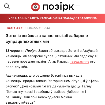
УСЕ НАВІНЫ
ПАЛІТЫКА
ЭКАНОМІКА
ГРАМАДСТВА
БЯСПЕКА
УСЕ
Палітыка
13.06.2025
19:43
Эстонія выйшла з канвенцыі аб забароне
супрацьпяхотных мін
13 чэрвеня,
Позірк
.
Закон аб выхадзе Эстоніі з Атаўскай
канвенцыі аб забароне супрацьпяхотных мін падпісаў 13
чэрвеня прэзідэнт краіны Алар Карыс,
паведамляе
яго
прэс-служба.
Адзначаецца, што рашэнне Эстоніі пра выхад з
канвенцыі прадыктавана “пагаршэннем сітуацыі ў сферы
бяспекі”. Дэнансацыя гэтага дакумента дасць Таліну
“больш гнуткасці і свабоды ў выбары ўзбраення і
рашэнняў, якія пры неабходнасці можна
выкарыстоўваць”.