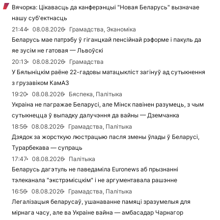
Вячорка: Цікавасць да канферэнцыі "Новая Беларусь" вызначае
нашу суб'ектнасць
21:44
08.08.2026
Грамадства, Эканоміка
Беларусь мае патрэбу ў гіганцкай пенсійнай рэформе і пакуль да
яе зусім не гатовая — Львоўскі
20:13
08.08.2026
Грамадства
У Бялыніцкім раёне 22-гадовы матацыкліст загінуў ад сутыкнення
з грузавіком КамАЗ
19:20
08.08.2026
Бяспека, Палітыка
Украіна не пагражае Беларусі, але Мінск павінен разумець, з чым
сутыкнецца ў выпадку далучэння да вайны — Дземчанка
18:56
08.08.2026
Грамадства, Палітыка
Дзядок за жорсткую люстрацыю пасля змены ўлады ў Беларусі,
Турарбекава — супраць
17:47
08.08.2026
Палітыка
Беларусь дагэтуль не паведаміла Euronews аб прызнанні
тэлеканала "экстрэмісцкім" і не аргументавала рашэнне
16:56
08.08.2026
Грамадства, Палітыка
Легалізацыя беларусаў, ушанаванне памяці зразумелыя для
мірнага часу, але ва Украіне вайна — амбасадар Чарнагор