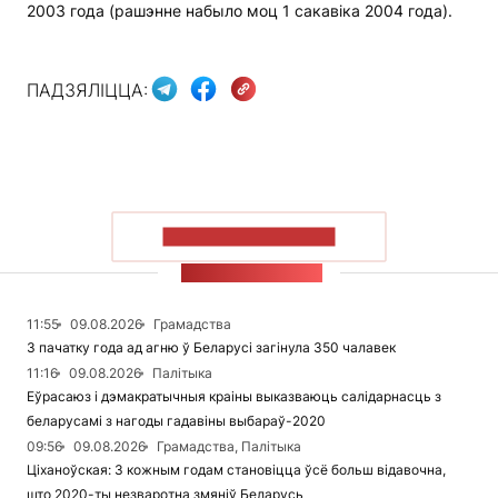
2003 года (рашэнне набыло моц 1 сакавіка 2004 года).
ПАДЗЯЛІЦЦА:
ПАКАЗАЦЬ БОЛЬШ
СТУЖКА НАВІН
11:55
09.08.2026
Грамадства
З пачатку года ад агню ў Беларусі загінула 350 чалавек
11:16
09.08.2026
Палітыка
Еўрасаюз і дэмакратычныя краіны выказваюць салідарнасць з
беларусамі з нагоды гадавіны выбараў-2020
09:56
09.08.2026
Грамадства, Палітыка
Ціханоўская: З кожным годам становіцца ўсё больш відавочна,
што 2020-ты незваротна змяніў Беларусь