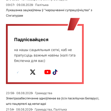
09:07
09.08.2026
Палітыка
Лукашэнка зацікаўлены ў "нарошчванні супрацоўніцтва" з
Сінгапурам
Падпісвайцеся
на нашы сацыяльныя сеткі, каб не
прапусціць важныя навіны (калі гэта
бяспечна для вас)
23:56
08.08.2026
Грамадства
Электразабеспячэнне адноўленае ва ўсіх паселішчах Беларусі,
што пацярпелі ад непагадзі
21:54
08.08.2026
Грамадства, Палітыка