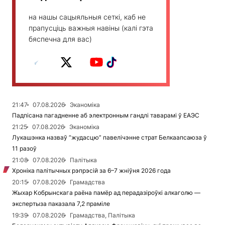
на нашы сацыяльныя сеткі, каб не
прапусціць важныя навіны (калі гэта
бяспечна для вас)
21:47
07.08.2026
Эканоміка
Падпісана пагадненне аб электронным гандлі таварамі ў ЕАЭС
21:25
07.08.2026
Эканоміка
Лукашэнка назваў “жудасцю” павелічэнне страт Белкаапсаюза ў
11 разоў
21:08
07.08.2026
Палітыка
Хроніка палітычных рэпрэсій за 6–7 жніўня 2026 года
20:15
07.08.2026
Грамадства
Жыхар Кобрынскага раёна памёр ад перадазіроўкі алкаголю —
экспертыза паказала 7,2 праміле
19:39
07.08.2026
Грамадства, Палітыка