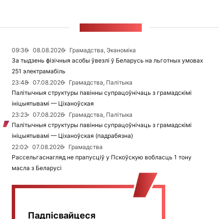
СТУЖКА НАВІН
09:36
08.08.2026
Грамадства, Эканоміка
За тыдзень фізічныя асобы ўвезлі ў Беларусь на льготных умовах
251 электрамабіль
23:48
07.08.2026
Грамадства, Палітыка
Палітычныя структуры павінны супрацоўнічаць з грамадскімі
ініцыятывамі — Ціханоўская
23:23
07.08.2026
Грамадства, Палітыка
Палітычныя структуры павінны супрацоўнічаць з грамадскімі
ініцыятывамі — Ціханоўская (падрабязна)
22:02
07.08.2026
Грамадства
Рассельгаснагляд не прапусціў у Пскоўскую вобласць 1 тону
масла з Беларусі
Падпісвайцеся