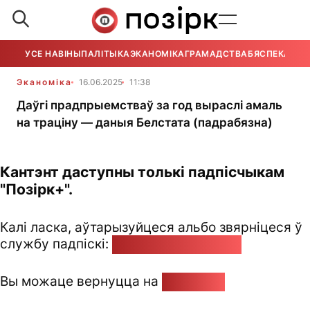
УСЕ НАВІНЫ
ПАЛІТЫКА
ЭКАНОМІКА
ГРАМАДСТВА
БЯСПЕКА
УСЕ
Эканоміка
16.06.2025
11:38
Даўгі прадпрыемстваў за год выраслі амаль
на траціну — даныя Белстата (падрабязна)
Кантэнт даступны толькі падпісчыкам
"Позірк+".
Калі ласка, аўтарызуйцеся альбо звярніцеся ў
службу падпіскі:
pozirk@pozirk.online
Вы можаце вернуцца на
Галоўную