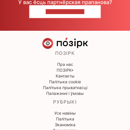
У вас ёсць партнёрская прапанова?
НАПІШЫЦЕ НАМ
ПОЗІРК
Пра нас
ПОЗІРК+
Кантакты
Палітыка cookie
Палітыка прыватнасці
Палажэнні і ўмовы
РУБРЫКІ
Усе навіны
Палітыка
Эканоміка