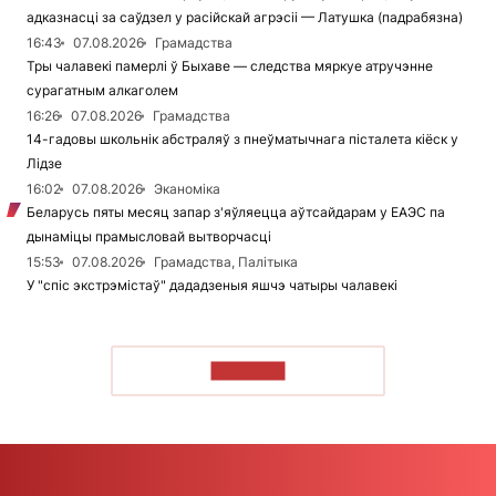
адказнасці за саўдзел у расійскай агрэсіі — Латушка (падрабязна)
16:43
07.08.2026
Грамадства
Тры чалавекі памерлі ў Быхаве — следства мяркуе атручэнне
сурагатным алкаголем
16:26
07.08.2026
Грамадства
14-гадовы школьнік абстраляў з пнеўматычнага пісталета кіёск у
Лідзе
16:02
07.08.2026
Эканоміка
Беларусь пяты месяц запар з'яўляецца аўтсайдарам у ЕАЭС па
дынаміцы прамысловай вытворчасці
15:53
07.08.2026
Грамадства, Палітыка
У "спіс экстрэмістаў" дададзеныя яшчэ чатыры чалавекі
ЧЫТАЦЬ