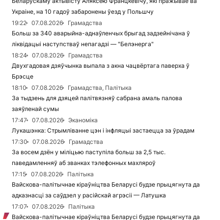
Беларускаму актывісту Аляксею Францкевічу, які пражывае ва
Украіне, на 10 гадоў забаронены ўезд у Польшчу
19:22
07.08.2026
Грамадства
Больш за 340 аварыйна-аднаўленчых брыгад задзейнічана ў
ліквідацыі наступстваў непагадзі — "Белэнерга"
18:24
07.08.2026
Грамадства
Двухгадовая дзяўчынка выпала з акна чацвёртага паверха ў
Брэсце
18:10
07.08.2026
Грамадства, Палітыка
За тыдзень для дзяцей палітвязняў сабрана амаль палова
заяўленай сумы
17:47
07.08.2026
Эканоміка
Лукашэнка: Стрымліванне цэн і інфляцыі застаецца за ўрадам
17:30
07.08.2026
Грамадства
За восем дзён у міліцыю паступіла больш за 2,5 тыс.
паведамленняў аб званках тэлефонных махляроў
17:15
07.08.2026
Палітыка
Вайскова-палітычнае кіраўніцтва Беларусі будзе прыцягнута да
адказнасці за саўдзел у расійскай агрэсіі — Латушка
17:07
07.08.2026
Палітыка
Вайскова-палітычнае кіраўніцтва Беларусі будзе прыцягнута да