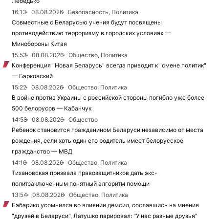
Лебедько
16:13
08.08.2026
Безопасность, Политика
Совместные с Беларусью учения будут посвящены
противодействию терроризму в городских условиях —
Минобороны Китая
15:53
08.08.2026
Общество, Политика
Конференция "Новая Беларусь" всегда приводит к "смене политик"
— Барковский
15:22
08.08.2026
Общество, Политика
В войне против Украины с российской стороны погибло уже более
500 белорусов — Кабанчук
14:58
08.08.2026
Общество
Ребенок становится гражданином Беларуси независимо от места
рождения, если хоть один его родитель имеет белорусское
гражданство — МВД
14:16
08.08.2026
Общество, Политика
Тихановская призвала правозащитников дать экс-
политзаключенным понятный алгоритм помощи
13:54
08.08.2026
Общество, Политика
Бабарико усомнился во влиянии демсил, сославшись на мнения
"друзей в Беларуси", Латушко парировал: "У нас разные друзья"