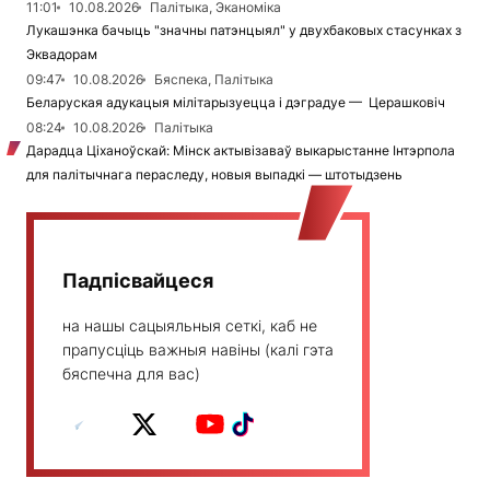
11:01
10.08.2026
Палітыка, Эканоміка
Лукашэнка бачыць "значны патэнцыял" у двухбаковых стасунках з
Эквадорам
09:47
10.08.2026
Бяспека, Палітыка
Беларуская адукацыя мілітарызуецца і дэградуе — Церашковіч
08:24
10.08.2026
Палітыка
Дарадца Ціханоўскай: Мінск актывізаваў выкарыстанне Інтэрпола
для палітычнага пераследу, новыя выпадкі — штотыдзень
Падпісвайцеся
на нашы сацыяльныя сеткі, каб не
прапусціць важныя навіны (калі гэта
бяспечна для вас)