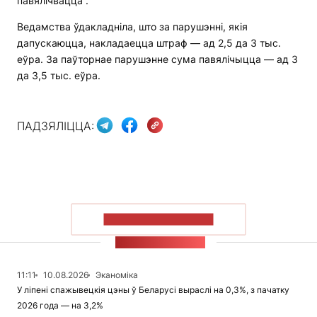
павялічвацца”.
Ведамства ўдакладніла, што за парушэнні, якія
дапускаюцца, накладаецца штраф — ад 2,5 да 3 тыс.
еўра. За паўторнае парушэнне сума павялічыцца — ад 3
да 3,5 тыс. еўра.
ПАДЗЯЛІЦЦА:
ПАКАЗАЦЬ БОЛЬШ
СТУЖКА НАВІН
11:11
10.08.2026
Эканоміка
У ліпені спажывецкія цэны ў Беларусі выраслі на 0,3%, з пачатку
2026 года — на 3,2%