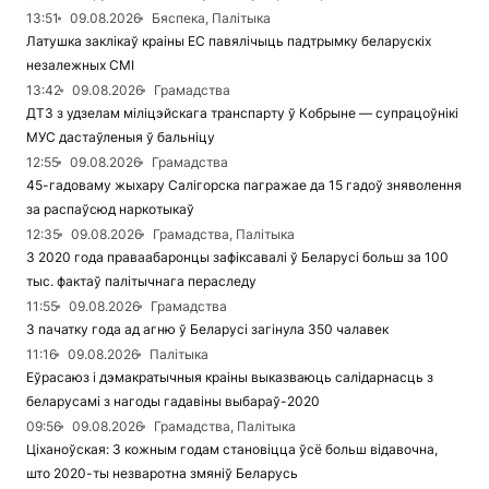
13:51
09.08.2026
Бяспека, Палітыка
Латушка заклікаў краіны ЕС павялічыць падтрымку беларускіх
незалежных СМІ
13:42
09.08.2026
Грамадства
ДТЗ з удзелам міліцэйскага транспарту ў Кобрыне — супрацоўнікі
МУС дастаўленыя ў бальніцу
12:55
09.08.2026
Грамадства
45-гадоваму жыхару Салігорска пагражае да 15 гадоў зняволення
за распаўсюд наркотыкаў
12:35
09.08.2026
Грамадства, Палітыка
З 2020 года праваабаронцы зафіксавалі ў Беларусі больш за 100
тыс. фактаў палітычнага пераследу
11:55
09.08.2026
Грамадства
З пачатку года ад агню ў Беларусі загінула 350 чалавек
11:16
09.08.2026
Палітыка
Еўрасаюз і дэмакратычныя краіны выказваюць салідарнасць з
беларусамі з нагоды гадавіны выбараў-2020
09:56
09.08.2026
Грамадства, Палітыка
Ціханоўская: З кожным годам становіцца ўсё больш відавочна,
што 2020-ты незваротна змяніў Беларусь