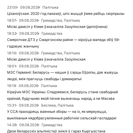
23:00
09.08.2026
Палітыка
Ціханоўская: 2020 год паказаў, што жыццё ўмее рабіць сюрпрызы
18:57
09.08.2026
Грамадства, Палітыка
Місію дэмсіл у Кіеве ўзначаліла Зазулінская (дапоўнена)
18:32
09.08.2026
Грамадства
Смяротнае ДТЗ у Смаргонскім раёне — кіроўца мапеда збіў 59-
гадовую жанчыну
18:10
09.08.2026
Грамадства, Палітыка
Місію дэмсіл у Кіеве ўзначаліла Зазулінская
18:01
09.08.2026
Палітыка
МЗС Германіі: Беларусь — нацыя ў сэрцы Еўропы, дзе жывуць
людзі, якія прагнуць свабоды і дэмакратыі
16:19
09.08.2026
Палітыка
Кіраўнік МЗС Украіны: Спадзяемся, Беларусь стане свабоднай
краінай, будучыню якой пачне вызначаць народ, а не Масква
15:31
09.08.2026
Бяспека, Палітыка
У ССА праходзяць ваенныя зборы — на іх, як мяркуецца,
выкліканыя нядобрасумленныя работнікі сельскай гаспадаркі
14:26
09.08.2026
Грамадства
Двое беларускіх альпіністаў зніклі ў гарах Кыргызстана