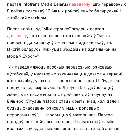
партал Infotrans Media Belarus
паведаміў
, што перавозчык
Eurolines скасаваў 10 іншых рэйсаў паміж беларускай і
літоўскай сталіцамі.
Пасля навіны ад “Мінсктранса” згаданы партал
адзначыў
, што скасаванне столькіх рэйсаў “можа
прывесці да калапсу ў летні сезон адпачынкаў, калі
многія беларусы імкнуцца з’ездзіць на адпачынак на
мора ў Еўропу”.
“Як паведамляюць асобныя перавозчыкі рэйсавых
аўтобусаў, у некаторых заканчваецца дазвол у верасні-
кастрычніку, у іншых — напрыканцы года. Ці будзе ён
падоўжаны, незразумела. Літоўскі бок даўно хацеў
зменшыць пасажырапаток рэйсавых аўтобусаў на
Вільнюс. Сітуацыя можа стаць крытычнай, калі далей
будуць скасаванні рэйсаў у іншых рэйсавых
перавозчыкаў”, — гаворыцца ў матэрыяле. Партал
нагадаў, што рэйсавыя перавозкі пасажыраў паміж
краінамі заўсёды выконваюцца на парытэтнай аснове.