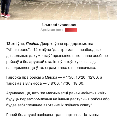
Вільнюскі аўтавакзал
Архіўнае фота:
lrytas.lt
12 жніўня,
Позірк
.
Дзяржаўнае прадпрыемства
“Мінсктранс” з 14 жніўня “да атрымання неабходных
дазвольных дакументаў” прыпыняе выкананне асобных
рэйсаў з беларускай сталіцы ў літоўскую і назад,
паведамляецца ў тэлеграм-канале перавозчыка.
Гаворка пра рэйсы з Мінска — у 1:50, 10:20 і 12:00, а
таксама з Вільнюса — у 8:00, 17:30 і 18:00.
Адзначаецца, што “па магчымасці раней набытыя квіткі
будуць перааформленыя на іншыя даступныя рэйсы або
будзе забяспечанае вяртанне іх поўнага кошту”.
Раней беларускі навінавы транспартна-лагістычны