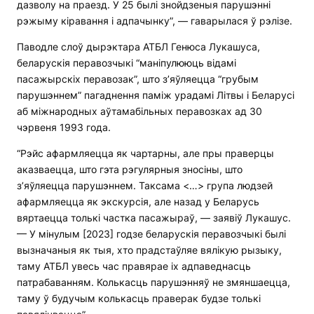
дазволу на праезд. У 25 былі знойдзеныя парушэнні
рэжыму кіравання і адпачынку”, — гаварылася ў рэлізе.
Паводле слоў дырэктара АТБЛ Генюса Лукашуса,
беларускія перавозчыкі “маніпулююць відамі
пасажырскіх перавозак”, што з’яўляецца “грубым
парушэннем” пагаднення паміж урадамі Літвы і Беларусі
аб міжнародных аўтамабільных перавозках ад 30
чэрвеня 1993 года.
“Рэйс афармляецца як чартарны, але пры праверцы
аказваецца, што гэта рэгулярныя зносіны, што
з’яўляецца парушэннем. Таксама <…> група людзей
афармляецца як экскурсія, але назад у Беларусь
вяртаецца толькі частка пасажыраў, — заявіў Лукашус.
— У мінулым [2023] годзе беларускія перавозчыкі былі
вызначаныя як тыя, хто прадстаўляе вялікую рызыку,
таму АТБЛ увесь час правярае іх адпаведнасць
патрабаванням. Колькасць парушэнняў не змяншаецца,
таму ў будучым колькасць праверак будзе толькі