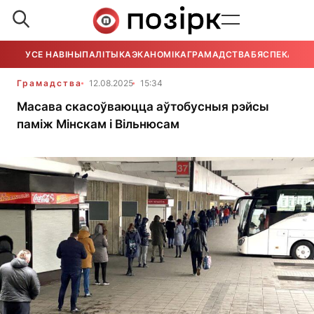
УСЕ НАВІНЫ
ПАЛІТЫКА
ЭКАНОМІКА
ГРАМАДСТВА
БЯСПЕКА
УСЕ
Грамадства
12.08.2025
15:34
Масава скасоўваюцца аўтобусныя рэйсы
паміж Мінскам і Вільнюсам