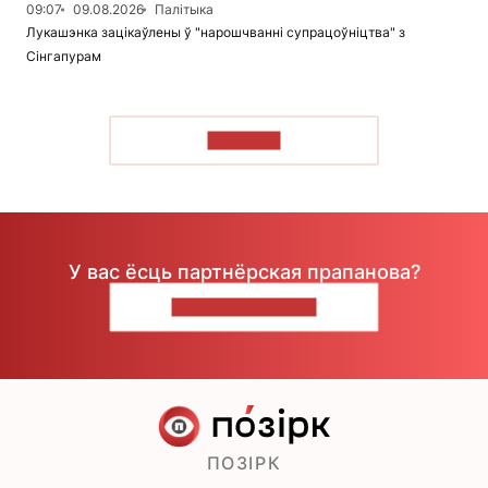
09:07
09.08.2026
Палітыка
Лукашэнка зацікаўлены ў "нарошчванні супрацоўніцтва" з
Сінгапурам
ЧЫТАЦЬ
У вас ёсць партнёрская прапанова?
НАПІШЫЦЕ НАМ
ПОЗІРК