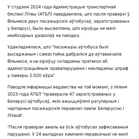
У студзені 2024 года Адміністрацыя транспартнай
бяспекі Літвы (АТБЛ) паведамляла, што пасля праверкі ў
Вільнюсе двух пасажырскіх аўтобусаў, зарэгістраваных
у Беларусі, было высветлена, што кіроўцы не мелі
неабходных дазволаў на паездку.
Удакладнялася, што “пасажыры аўтобуса былі
высаджаныя і самастойна дабраліся да аўтавакзала
Вільнюса, а на кіроўцу складзены пратакол аб
адміністрацыйным правапарушэнні і накладзены штраф
у памеры 2.500 еўра”.
Паводле інфармацыі ведамства на той момант, з ліпеня
2023 года АТБЛ “праверыла 47 зарэгістраваных у
Беларусі аўтобусаў, якія ажыццяўлялі рэгулярныя і
чартарныя пасажырскія перавозкі паміж Беларуссю і
Літвой”.
“Пасля праверак амаль ва ўсіх аўтобусах зафіксаваныя
парушэнні. У 24 выпадках кампаніі-перавозчыкі не мелі