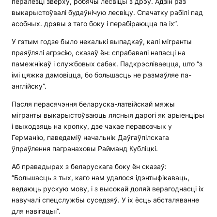
пералезці зверху, робячы лесвіцы з дрэў. Адзін раз
выкарыстоўвалі будаўнічую лесвіцу. Спачатку рабілі пад
асобных. дрэвы з таго боку і перабіраюцца па іх”.
У гэтым годзе было некалькі выпадкаў, калі мігранты
праяўлялі агрэсію, сказаў ён: спрабавалі напасці на
памежнікаў і службовых сабак. Падкрэсліваецца, што “з
імі цяжка дамовіцца, бо большасць не размаўляе па-
англійску”.
Пасля перасячэння беларуска-латвійскай мяжы
мігранты выкарыстоўваюць лясныя дарогі як арыенціры
і выходзяць на кропку, дзе чакае перавозчык у
Германію, паведаміў начальнік Даўгаўпілскага
ўпраўлення пагранаховы Райманд Кубліцкі.
Аб правадырах з беларускага боку ён сказаў:
“Большасць з тых, каго нам удалося ідэнтыфікаваць,
ведаюць рускую мову, і з высокай доляй верагоднасці іх
навучалі спецслужбы суседзяў. У іх ёсць абсталяванне
для навігацыі”.