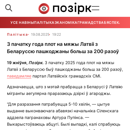
УСЕ НАВІНЫ
ПАЛІТЫКА
ЭКАНОМІКА
ГРАМАДСТВА
БЯСПЕКА
УСЕ
Палітыка
19.08.2025
19:22
З пачатку года плот на мяжы Латвіі з
Беларуссю пашкоджаны больш за 200 разоў
19 жніўня,
Позірк
.
З пачатку 2025 года плот на мяжы
Латвіі з Беларуссю быў пашкоджаны больш за 200 разоў,
паведамляе
партал Латвійскіх грамадскіх СМІ.
Адзначаецца, што з мэтай прабрацца з Беларусі ў Латвію
мігранты аегулярна праразаюць дзіркі ў агароджы.
“Для разразання патрабуецца 5-10 хвілін, — цытуе
выданне выконваючага абавязкі начальніка Сіленскага
аддзела пагранаховы Артура Пупінса. —
Выкарыстоўваюць абцугі. Былі выпадкі, калі спрабуюць