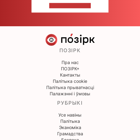
НАПІШЫЦЕ НАМ
ПОЗІРК
Пра нас
ПОЗІРК+
Кантакты
Палітыка cookie
Палітыка прыватнасці
Палажэнні і ўмовы
РУБРЫКІ
Усе навіны
Палітыка
Эканоміка
Грамадства
Бяспека