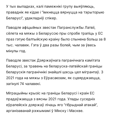
У тых выпадках, калі памежнікі групу выяўляюць,
праваднік яе кідае і “імкнецца вярнуцца на тэрыторыю
Беларусі”, удакладніў спікер.
Паводле афіцыйных звестак Пагранслужбы Латвіі,
сёлета на мяжы з Беларуссю пры спробе трапіць у ЕС
праз гэтую балтыйскую краіну было спынена больш за 8
тыс. чалавек. Гэта ў два разы болей, чым за ўвесь
мінулы год.
Паводле звестак Дзяржаўнага пагранічнага камітэта
Беларусі, за травень на беларуска-латвійскай граніцы
беларускія пагранічнікі знайшлі шэсць цел мігрантаў. З
2021 года на мяжы з Еўрасаюзам, як сцвярджаецца,
загінулі 74 чалавекі.
Міграцыйны крызіс на граніцы Беларусі і краін ЕС
прадаўжаецца з вясны 2021 года. Улады суседніх
еўрапейскіх дзяржаў лічаць яго “гібрыднай атакай”,
арганізаванай рэжымамі ў Мінску і Маскве.