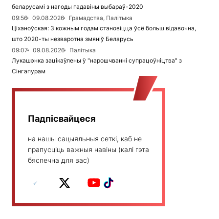
беларусамі з нагоды гадавіны выбараў-2020
09:56
09.08.2026
Грамадства, Палітыка
Ціханоўская: З кожным годам становіцца ўсё больш відавочна,
што 2020-ты незваротна змяніў Беларусь
09:07
09.08.2026
Палітыка
Лукашэнка зацікаўлены ў "нарошчванні супрацоўніцтва" з
Сінгапурам
Падпісвайцеся
на нашы сацыяльныя сеткі, каб не
прапусціць важныя навіны (калі гэта
бяспечна для вас)