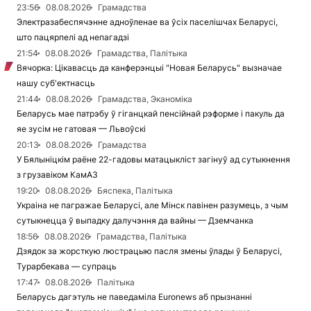
23:56
08.08.2026
Грамадства
Электразабеспячэнне адноўленае ва ўсіх паселішчах Беларусі,
што пацярпелі ад непагадзі
21:54
08.08.2026
Грамадства, Палітыка
Вячорка: Цікавасць да канферэнцыі "Новая Беларусь" вызначае
нашу суб'ектнасць
21:44
08.08.2026
Грамадства, Эканоміка
Беларусь мае патрэбу ў гіганцкай пенсійнай рэформе і пакуль да
яе зусім не гатовая — Львоўскі
20:13
08.08.2026
Грамадства
У Бялыніцкім раёне 22-гадовы матацыкліст загінуў ад сутыкнення
з грузавіком КамАЗ
19:20
08.08.2026
Бяспека, Палітыка
Украіна не пагражае Беларусі, але Мінск павінен разумець, з чым
сутыкнецца ў выпадку далучэння да вайны — Дземчанка
18:56
08.08.2026
Грамадства, Палітыка
Дзядок за жорсткую люстрацыю пасля змены ўлады ў Беларусі,
Турарбекава — супраць
17:47
08.08.2026
Палітыка
Беларусь дагэтуль не паведаміла Euronews аб прызнанні