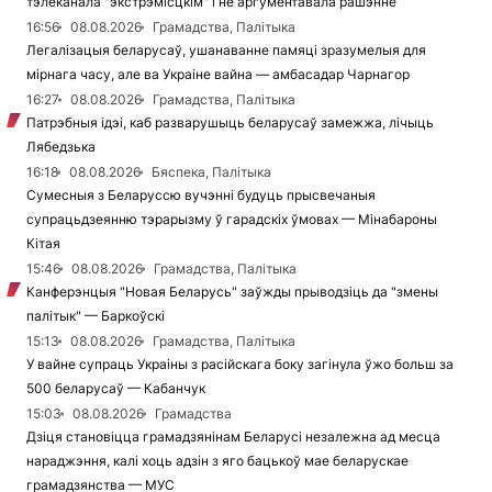
тэлеканала "экстрэмісцкім" і не аргументавала рашэнне
16:56
08.08.2026
Грамадства, Палітыка
Легалізацыя беларусаў, ушанаванне памяці зразумелыя для
мірнага часу, але ва Украіне вайна — амбасадар Чарнагор
16:27
08.08.2026
Грамадства, Палітыка
Патрэбныя ідэі, каб разварушыць беларусаў замежжа, лічыць
Лябедзька
16:18
08.08.2026
Бяспека, Палітыка
Сумесныя з Беларуссю вучэнні будуць прысвечаныя
супрацьдзеянню тэрарызму ў гарадскіх ўмовах — Мінабароны
Кітая
15:46
08.08.2026
Грамадства, Палітыка
Канферэнцыя "Новая Беларусь" заўжды прыводзіць да "змены
палітык" — Баркоўскі
15:13
08.08.2026
Грамадства, Палітыка
У вайне супраць Украіны з расійскага боку загінула ўжо больш за
500 беларусаў — Кабанчук
15:03
08.08.2026
Грамадства
Дзіця становіцца грамадзянінам Беларусі незалежна ад месца
нараджэння, калі хоць адзін з яго бацькоў мае беларускае
грамадзянства — МУС