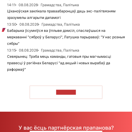
14:11
08.08.2026
Грамадства, Палітыка
Ціханоўская заклікала праваабаронцаў даць экс-палітвязням
зразумелы алгарытм дапамогі
13:50
08.08.2026
Грамадства, Палітыка
Бабарыка ўсумніўся ва ўплыве дэмсіл, спаслаўшыся на
меркаванні "сяброў у Беларусі", Латушка парыраваў: "У нас розныя
сябры"
13:15
08.08.2026
Грамадства, Палітыка
Севярынец: Трэба мець каманды, гатовыя пры магчымасці
правесці ў рэгіёнах Беларусі "ад акцый і новых вырабаў да
рэформаў"
ЧЫТАЦЬ
У вас ёсць партнёрская прапанова?