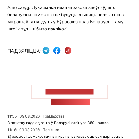
Аляксандр Лукашэнка неаднаразова заяўляў, што
беларускія памежнікі не будуць спыняць нелегальных
мігрантаў, якія ідуць у Еўрасаюз праз Беларусь, таму
што іх туды нібыта паклікалі.
ПАДЗЯЛІЦЦА:
ПАКАЗАЦЬ БОЛЬШ
СТУЖКА НАВІН
11:55
09.08.2026
Грамадства
З пачатку года ад агню ў Беларусі загінула 350 чалавек
11:16
09.08.2026
Палітыка
Еўрасаюз і дэмакратычныя краіны выказваюць салідарнасць з