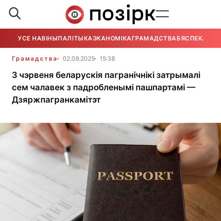
УСЕ НАВІНЫ
ПАЛІТЫКА
ЭКАНОМІКА
ГРАМАДСТВА
БЯСПЕКА
УСЕ
Грамадства
02.09.2025
15:38
З чэрвеня беларускія пагранічнікі затрымалі
сем чалавек з падробленымі пашпартамі —
Дзяржпагранкамітэт