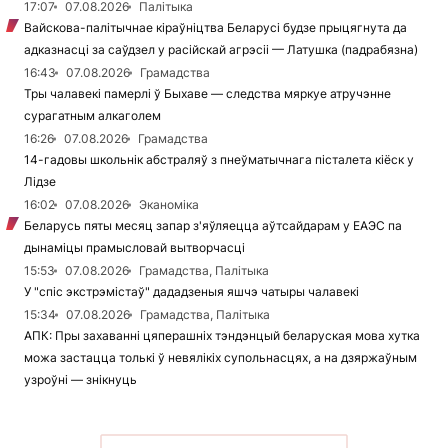
17:07
07.08.2026
Палітыка
Вайскова-палітычнае кіраўніцтва Беларусі будзе прыцягнута да
адказнасці за саўдзел у расійскай агрэсіі — Латушка (падрабязна)
16:43
07.08.2026
Грамадства
Тры чалавекі памерлі ў Быхаве — следства мяркуе атручэнне
сурагатным алкаголем
16:26
07.08.2026
Грамадства
14-гадовы школьнік абстраляў з пнеўматычнага пісталета кіёск у
Лідзе
16:02
07.08.2026
Эканоміка
Беларусь пяты месяц запар з'яўляецца аўтсайдарам у ЕАЭС па
дынаміцы прамысловай вытворчасці
15:53
07.08.2026
Грамадства, Палітыка
У "спіс экстрэмістаў" дададзеныя яшчэ чатыры чалавекі
15:34
07.08.2026
Грамадства, Палітыка
АПК: Пры захаванні цяперашніх тэндэнцый беларуская мова хутка
можа застацца толькі ў невялікіх супольнасцях, а на дзяржаўным
узроўні — знікнуць