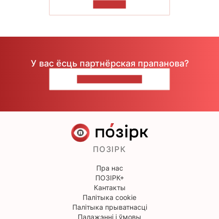
ЧЫТАЦЬ
У вас ёсць партнёрская прапанова?
НАПІШЫЦЕ НАМ
ПОЗІРК
Пра нас
ПОЗІРК+
Кантакты
Палітыка cookie
Палітыка прыватнасці
Палажэнні і ўмовы