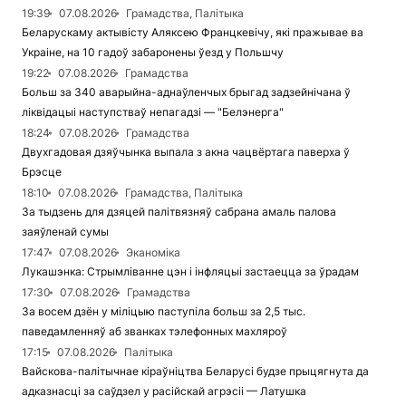
19:39
07.08.2026
Грамадства, Палітыка
Беларускаму актывісту Аляксею Францкевічу, які пражывае ва
Украіне, на 10 гадоў забаронены ўезд у Польшчу
19:22
07.08.2026
Грамадства
Больш за 340 аварыйна-аднаўленчых брыгад задзейнічана ў
ліквідацыі наступстваў непагадзі — "Белэнерга"
18:24
07.08.2026
Грамадства
Двухгадовая дзяўчынка выпала з акна чацвёртага паверха ў
Брэсце
18:10
07.08.2026
Грамадства, Палітыка
За тыдзень для дзяцей палітвязняў сабрана амаль палова
заяўленай сумы
17:47
07.08.2026
Эканоміка
Лукашэнка: Стрымліванне цэн і інфляцыі застаецца за ўрадам
17:30
07.08.2026
Грамадства
За восем дзён у міліцыю паступіла больш за 2,5 тыс.
паведамленняў аб званках тэлефонных махляроў
17:15
07.08.2026
Палітыка
Вайскова-палітычнае кіраўніцтва Беларусі будзе прыцягнута да
адказнасці за саўдзел у расійскай агрэсіі — Латушка