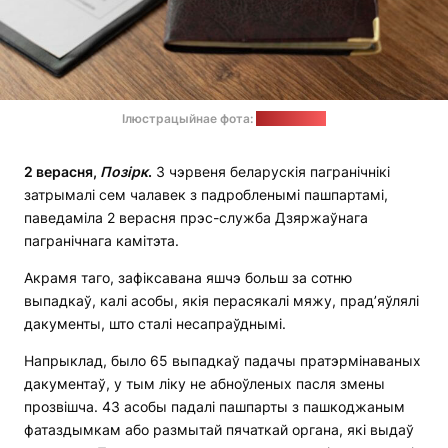
Ілюстрацыйнае фота:
freepik.com
2 верасня,
Позірк
.
З чэрвеня беларускія пагранічнікі
затрымалі сем чалавек з падробленымі пашпартамі,
паведаміла 2 верасня прэс-служба Дзяржаўнага
пагранічнага камітэта.
Акрамя таго, зафіксавана яшчэ больш за сотню
выпадкаў, калі асобы, якія перасякалі мяжу, прад’яўлялі
дакументы, што сталі несапраўднымі.
Напрыклад, было 65 выпадкаў падачы пратэрмінаваных
дакументаў, у тым ліку не абноўленых пасля змены
прозвішча. 43 асобы падалі пашпарты з пашкоджаным
фатаздымкам або размытай пячаткай органа, які выдаў