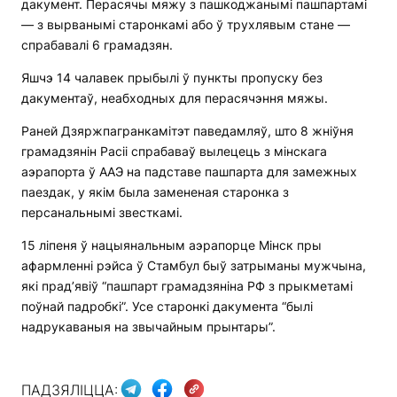
дакумент. Перасячы мяжу з пашкоджанымі пашпартамі
— з вырванымі старонкамі або ў трухлявым стане —
спрабавалі 6 грамадзян.
Яшчэ 14 чалавек прыбылі ў пункты пропуску без
дакументаў, неабходных для перасячэння мяжы.
Раней Дзяржпагранкамітэт паведамляў, што 8 жніўня
грамадзянін Расіі спрабаваў вылецець з мінскага
аэрапорта ў ААЭ на падставе пашпарта для замежных
паездак, у якім была замененая старонка з
персанальнымі звесткамі.
15 ліпеня ў нацыянальным аэрапорце Мінск пры
афармленні рэйса ў Стамбул быў затрыманы мужчына,
які прад’явіў “пашпарт грамадзяніна РФ з прыкметамі
поўнай падробкі”. Усе старонкі дакумента “былі
надрукаваныя на звычайным прынтары”.
ПАДЗЯЛІЦЦА: