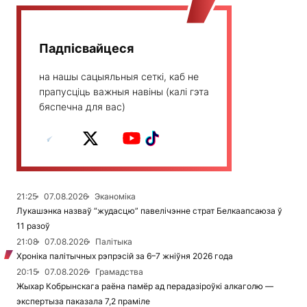
Падпісвайцеся
на нашы сацыяльныя сеткі, каб не
прапусціць важныя навіны (калі гэта
бяспечна для вас)
21:25
07.08.2026
Эканоміка
Лукашэнка назваў “жудасцю” павелічэнне страт Белкаапсаюза ў
11 разоў
21:08
07.08.2026
Палітыка
Хроніка палітычных рэпрэсій за 6–7 жніўня 2026 года
20:15
07.08.2026
Грамадства
Жыхар Кобрынскага раёна памёр ад перадазіроўкі алкаголю —
экспертыза паказала 7,2 праміле