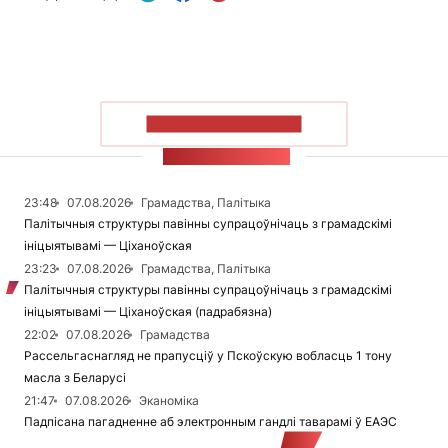
ПАКАЗАЦЬ БОЛЬШ
СТУЖКА НАВІН
23:48
07.08.2026
Грамадства, Палітыка
Палітычныя структуры павінны супрацоўнічаць з грамадскімі
ініцыятывамі — Ціханоўская
23:23
07.08.2026
Грамадства, Палітыка
Палітычныя структуры павінны супрацоўнічаць з грамадскімі
ініцыятывамі — Ціханоўская (падрабязна)
22:02
07.08.2026
Грамадства
Рассельгаснагляд не прапусціў у Пскоўскую вобласць 1 тону
масла з Беларусі
21:47
07.08.2026
Эканоміка
Падпісана пагадненне аб электронным гандлі таварамі ў ЕАЭС