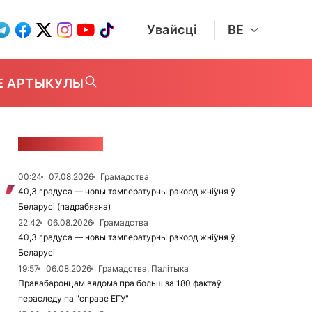
Увайсці
BE
Е АРТЫКУЛЫ
СТУЖКА НАВІН
00:24
07.08.2026
Грамадства
40,3 градуса — новы тэмпературны рэкорд жніўня ў
Беларусі (падрабязна)
22:42
06.08.2026
Грамадства
40,3 градуса — новы тэмпературны рэкорд жніўня ў
Беларусі
19:57
06.08.2026
Грамадства, Палітыка
Правабаронцам вядома пра больш за 180 фактаў
пераследу па "справе ЕГУ"