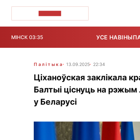
ПОЗІРК+
УСЕ НАВІНЫ
П
МІНСК 03:35
Палітыка
13.09.2025
22:34
Ціханоўская заклікала кр
Балтыі ціснуць на рэжым
у Беларусі