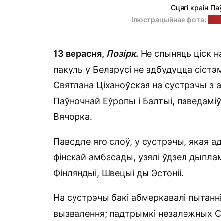
Сцягі краін Па
Ілюстрацыйнае фота:
прэ
13 верасня,
Позірк
.
Не спыняць ціск н
пакуль у Беларусі не адбудуцца сіст
Святлана Ціханоўская на сустрэчы з а
Паўночнай Еўропы і Балтыі, паведамі
Вячорка.
Паводле яго слоў, у сустрэчы, якая а
фінскай амбасады, узялі ўдзел дыпламат
Фінляндыі, Швецыі ды Эстоніі.
На сустрэчы бакі абмеркавалі пытанні 
вызвалення; падтрымкі незалежных СМІ