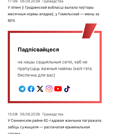
17:36
06.08.2026
Грамадства
У ліпені ў Гродзенскай вобласці выпала паўтары
месячныя нормы ападкаў, у Гомельскай — менш за
60%
Падпісвайцеся
на нашы сацыяльныя сеткі, каб не
прапусціць важныя навіны (калі гэта
бяспечна для вас)
15:08
06.08.2026
Грамадства
У Сенненскім раёне 62-гадовая жанчына пагражала
забіць сужыцеля — распачатая крымінальная
справа