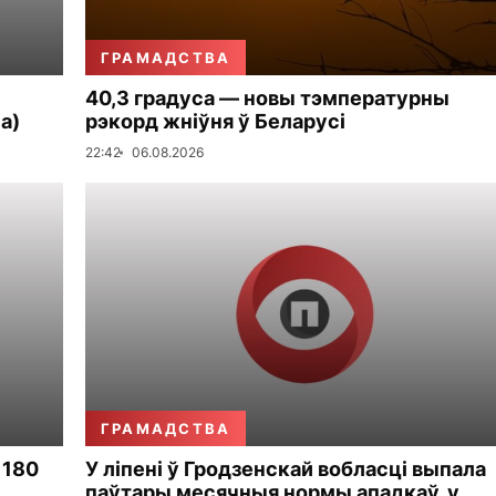
ГРАМАДСТВА
40,3 градуса — новы тэмпературны
а)
рэкорд жніўня ў Беларусі
22:42
06.08.2026
ГРАМАДСТВА
 180
У ліпені ў Гродзенскай вобласці выпала
паўтары месячныя нормы ападкаў, у