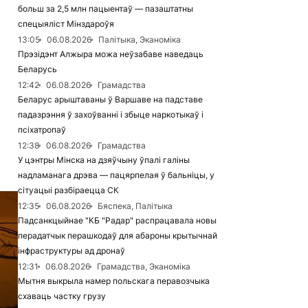
больш за 2,5 млн пацыентаў — пазаштатны
спецыяліст Мінздароўя
13:05
06.08.2026
Палітыка, Эканоміка
Прэзідэнт Алжыра можа неўзабаве наведаць
Беларусь
12:42
06.08.2026
Грамадства
Беларус арыштаваны ў Варшаве на падставе
падазрэння ў захоўванні і збыце наркотыкаў і
псіхатропаў
12:38
06.08.2026
Грамадства
У цэнтры Мінска на дзяўчыну ўпалі галіны
надламанага дрэва — пацярпелая ў бальніцы, у
сітуацыі разбіраецца СК
12:35
06.08.2026
Бяспека, Палітыка
Падсанкцыйнае "КБ "Радар" распрацавала новы
перадатчык перашкодаў для абароны крытычнай
інфраструктуры ад дронаў
12:31
06.08.2026
Грамадства, Эканоміка
Мытня выкрыла намер польскага перавозчыка
схаваць частку грузу