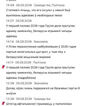
14:49
06.08.2026
Грамадства, Палітыка
Статкевіч лічыць, что яго інсульт у няволі быў
выкліканы адмоваю ў неабходных леках
14:27
06.08.2026
У першай палове 2026 года Грузія дала прытулак
аднаму замежніку, беларусы атрымалі чатыры
адмовы
14:14
06.08.2026
Эканоміка
У Літве перахопленая найбуйнейшая ў 2026 годзе
партыя нелегальных цыгарэт, у тым ліку з
беларускімі акцызнымі маркамі
14:11
06.08.2026
Палітыка
У першай палове 2026 года Грузія дала прытулак
аднаму замежніку, беларусы атрымалі чатыры
адмовы (падрабязна)
13:38
06.08.2026
Эканоміка
Долар, еўра і юань падаражэлі на біржавых таргах 6
жніўня
13:36
06.08.2026
Грамадства
Штогод афтальмолагі прымаюць у паліклініках