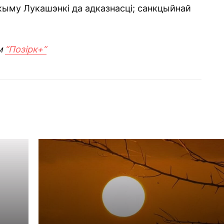
эжыму Лукашэнкі да адказнасці; санкцыйнай
м
“Позірк+”