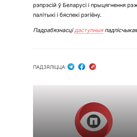
рэпрэсій ў Беларусі і прыцягнення р
палітыкі і бяспекі рэгіёну.
Падрабязнасці
даступныя
падпісчыка
ПАДЗЯЛІЦЦА: