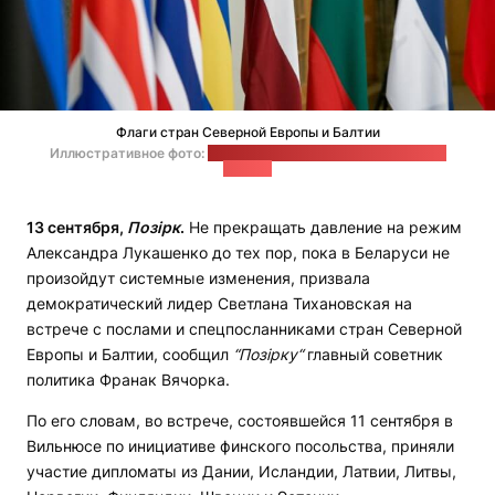
Флаги стран Северной Европы и Балтии
Иллюстративное фото:
пресс-служба Кабинета министров
Латвии
13 сентября,
Позірк
.
Не прекращать давление на режим
Александра Лукашенко до тех пор, пока в Беларуси не
произойдут системные изменения, призвала
демократический лидер Светлана Тихановская на
встрече с послами и спецпосланниками стран Северной
Европы и Балтии, сообщил
“Позірку“
главный советник
политика Франак Вячорка.
По его словам, во встрече, состоявшейся 11 сентября в
Вильнюсе по инициативе финского посольства, приняли
участие дипломаты из Дании, Исландии, Латвии, Литвы,