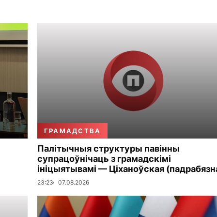
ГРАМАДСТВА
Палітычныя структуры павінны
супрацоўнічаць з грамадскімі
ініцыятывамі — Ціханоўская (падрабязн
23:23
07.08.2026