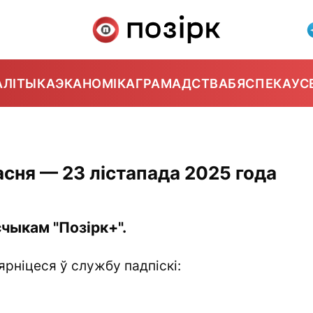
АЛІТЫКА
ЭКАНОМІКА
ГРАМАДСТВА
БЯСПЕКА
УС
сня — 23 лістапада 2025 года
чыкам "Позірк+".
ярніцеся ў службу падпіскі: