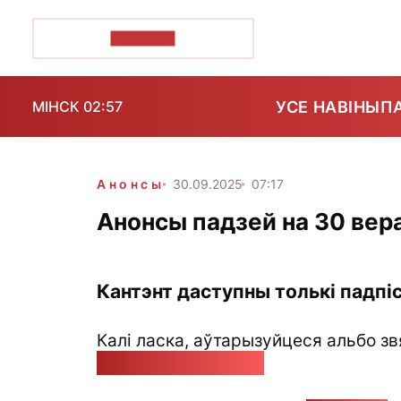
ПОЗІРК+
УСЕ НАВІНЫ
П
МІНСК 02:57
Анонсы
30.09.2025
07:17
Анонсы падзей на 30 вера
Кантэнт даступны толькі падпіс
Калі ласка, аўтарызуйцеся альбо зв
pozirk@pozirk.online