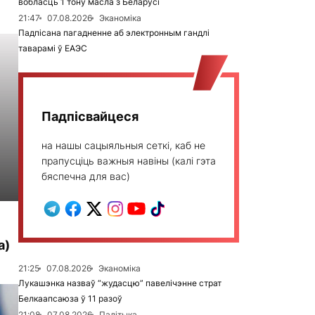
вобласць 1 тону масла з Беларусі
21:47
07.08.2026
Эканоміка
Падпісана пагадненне аб электронным гандлі
таварамі ў ЕАЭС
Падпісвайцеся
на нашы сацыяльныя сеткі, каб не
прапусціць важныя навіны (калі гэта
бяспечна для вас)
а)
21:25
07.08.2026
Эканоміка
Лукашэнка назваў “жудасцю” павелічэнне страт
Белкаапсаюза ў 11 разоў
21:08
07.08.2026
Палітыка