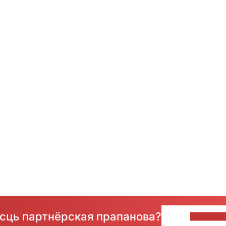
ёсць партнёрская прапанова?
НАПІШЫ