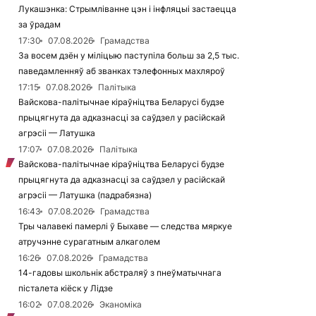
Лукашэнка: Стрымліванне цэн і інфляцыі застаецца
за ўрадам
17:30
07.08.2026
Грамадства
За восем дзён у міліцыю паступіла больш за 2,5 тыс.
паведамленняў аб званках тэлефонных махляроў
17:15
07.08.2026
Палітыка
Вайскова-палітычнае кіраўніцтва Беларусі будзе
прыцягнута да адказнасці за саўдзел у расійскай
агрэсіі — Латушка
17:07
07.08.2026
Палітыка
Вайскова-палітычнае кіраўніцтва Беларусі будзе
прыцягнута да адказнасці за саўдзел у расійскай
агрэсіі — Латушка (падрабязна)
16:43
07.08.2026
Грамадства
Тры чалавекі памерлі ў Быхаве — следства мяркуе
атручэнне сурагатным алкаголем
16:26
07.08.2026
Грамадства
14-гадовы школьнік абстраляў з пнеўматычнага
пісталета кіёск у Лідзе
16:02
07.08.2026
Эканоміка