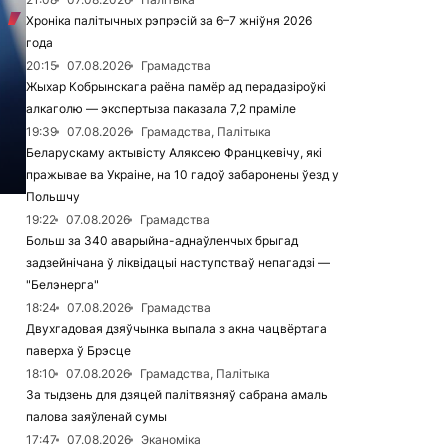
Хроніка палітычных рэпрэсій за 6–7 жніўня 2026
года
20:15
07.08.2026
Грамадства
Жыхар Кобрынскага раёна памёр ад перадазіроўкі
алкаголю — экспертыза паказала 7,2 праміле
19:39
07.08.2026
Грамадства, Палітыка
Беларускаму актывісту Аляксею Францкевічу, які
пражывае ва Украіне, на 10 гадоў забаронены ўезд у
Польшчу
19:22
07.08.2026
Грамадства
Больш за 340 аварыйна-аднаўленчых брыгад
задзейнічана ў ліквідацыі наступстваў непагадзі —
"Белэнерга"
18:24
07.08.2026
Грамадства
Двухгадовая дзяўчынка выпала з акна чацвёртага
паверха ў Брэсце
18:10
07.08.2026
Грамадства, Палітыка
За тыдзень для дзяцей палітвязняў сабрана амаль
палова заяўленай сумы
17:47
07.08.2026
Эканоміка