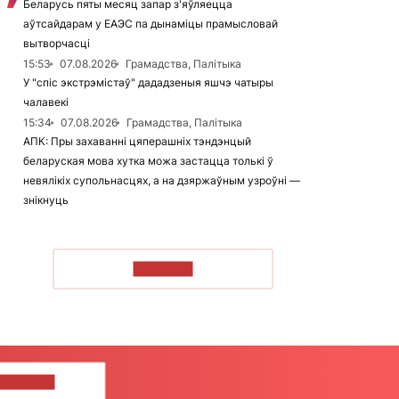
Беларусь пяты месяц запар з'яўляецца
аўтсайдарам у ЕАЭС па дынаміцы прамысловай
вытворчасці
15:53
07.08.2026
Грамадства, Палітыка
У "спіс экстрэмістаў" дададзеныя яшчэ чатыры
чалавекі
15:34
07.08.2026
Грамадства, Палітыка
АПК: Пры захаванні цяперашніх тэндэнцый
беларуская мова хутка можа застацца толькі ў
невялікіх супольнасцях, а на дзяржаўным узроўні —
знікнуць
ЧЫТАЦЬ
ЦЕ НАМ