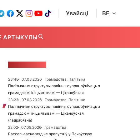
Увайсці
BE
Е АРТЫКУЛЫ
СТУЖКА НАВІН
23:48
07.08.2026
Грамадства, Палітыка
Палітычныя структуры павінны супрацоўнічаць з
грамадскімі ініцыятывамі — Ціханоўская
23:23
07.08.2026
Грамадства, Палітыка
Палітычныя структуры павінны супрацоўнічаць з
грамадскімі ініцыятывамі — Ціханоўская
(падрабязна)
22:02
07.08.2026
Грамадства
Рассельгаснагляд не прапусціў у Пскоўскую