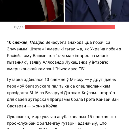
Відэа:
WAAY 31 News і СТБ / стоп-кадры і калаж: "Позірк"
16 снежня,
Позірк
.
Венесуэла знаходзіцца побач са
Злучанымі Штатамі Амерыкі гэтак жа, як Украіна побач з
Расіяй, таму Вашынгтон “там мае інтарэс па многіх
пытаннях”, заявіў Аляксандр Лукашэнка ў інтэрв’ю
амерыканскай кампаніі “Ньюсмакс ТБ”.
Гутарка адбылася 13 снежня ў Мінску — у другі дзень
перамоў беларускага палітыка са спецпасланнікам
прэзідэнта ЗША па Беларусі Джонам Коўлам. Інтэрв’ю
для сваёй аўтарскай праграмы брала Грэта Канвей Ван
Састэрэн — жонка Коўла.
Лукашэнка, мяркуючы з апублікаваных 15 снежня яго
прэс-службай фрагментаў гутаркі, адзначыў, што