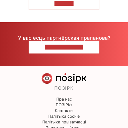
ЧЫТАЦЬ
У вас ёсць партнёрская прапанова?
НАПІШЫЦЕ НАМ
ПОЗІРК
Пра нас
ПОЗІРК+
Кантакты
Палітыка cookie
Палітыка прыватнасці
Палажэнні і ўмовы