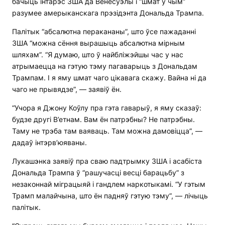
бачыць інтарэс ЗША да Венесуэлы і “шмат у чым”
разумее амерыканскага прэзідэнта Дональда Трампа.
Палітык “абсалютна перакананы”, што ўсе пажаданні
ЗША “можна сёння вырашыць абсалютна мірным
шляхам”. “Я думаю, што ў найбліжэйшы час у нас
атрымаецца на гэтую тэму пагаварыць з Дональдам
Трампам. І я яму шмат чаго цікавага скажу. Вайна ні да
чаго не прывядзе”, — заявіў ён.
“Учора я Джону Коўлу пра гэта гаварыў, я яму сказаў:
будзе другі В’етнам. Вам ён патрэбны? Не патрэбны.
Таму не трэба там ваяваць. Там можна дамовіцца”, —
дадаў інтэрв’юяваны.
Лукашэнка заявіў пра сваю падтрымку ЗША і асабіста
Дональда Трампа ў “рашучасці весці барацьбу” з
незаконнай міграцыяй і гандлем наркотыкамі. “У гэтым
Трамп малайчына, што ён падняў гэтую тэму”, — лічыць
палітык.