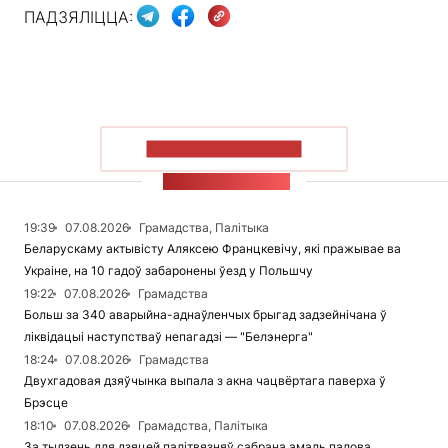
ПАДЗЯЛІЦЦА:
ПАКАЗАЦЬ БОЛЬШ
СТУЖКА НАВІН
19:39
07.08.2026
Грамадства, Палітыка
Беларускаму актывісту Аляксею Францкевічу, які пражывае ва
Украіне, на 10 гадоў забаронены ўезд у Польшчу
19:22
07.08.2026
Грамадства
Больш за 340 аварыйна-аднаўленчых брыгад задзейнічана ў
ліквідацыі наступстваў непагадзі — "Белэнерга"
18:24
07.08.2026
Грамадства
Двухгадовая дзяўчынка выпала з акна чацвёртага паверха ў
Брэсце
18:10
07.08.2026
Грамадства, Палітыка
За тыдзень для дзяцей палітвязняў сабрана амаль палова