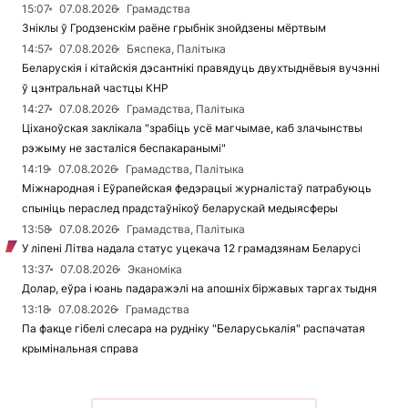
15:07
07.08.2026
Грамадства
Зніклы ў Гродзенскім раёне грыбнік знойдзены мёртвым
14:57
07.08.2026
Бяспека, Палітыка
Беларускія і кітайскія дэсантнікі правядуць двухтыднёвыя вучэнні
ў цэнтральнай частцы КНР
14:27
07.08.2026
Грамадства, Палітыка
Ціханоўская заклікала "зрабіць усё магчымае, каб злачынствы
рэжыму не засталіся беспакаранымі"
14:19
07.08.2026
Грамадства, Палітыка
Міжнародная і Еўрапейская федэрацыі журналістаў патрабуюць
спыніць пераслед прадстаўнікоў беларускай медыясферы
13:58
07.08.2026
Грамадства, Палітыка
У ліпені Літва надала статус уцекача 12 грамадзянам Беларусі
13:37
07.08.2026
Эканоміка
Долар, еўра і юань падаражэлі на апошніх біржавых таргах тыдня
13:18
07.08.2026
Грамадства
Па факце гібелі слесара на рудніку "Беларуськалія" распачатая
крымінальная справа