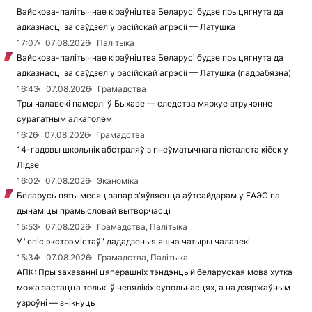
Вайскова-палітычнае кіраўніцтва Беларусі будзе прыцягнута да
адказнасці за саўдзел у расійскай агрэсіі — Латушка
17:07
07.08.2026
Палітыка
Вайскова-палітычнае кіраўніцтва Беларусі будзе прыцягнута да
адказнасці за саўдзел у расійскай агрэсіі — Латушка (падрабязна)
16:43
07.08.2026
Грамадства
Тры чалавекі памерлі ў Быхаве — следства мяркуе атручэнне
сурагатным алкаголем
16:26
07.08.2026
Грамадства
14-гадовы школьнік абстраляў з пнеўматычнага пісталета кіёск у
Лідзе
16:02
07.08.2026
Эканоміка
Беларусь пяты месяц запар з'яўляецца аўтсайдарам у ЕАЭС па
дынаміцы прамысловай вытворчасці
15:53
07.08.2026
Грамадства, Палітыка
У "спіс экстрэмістаў" дададзеныя яшчэ чатыры чалавекі
15:34
07.08.2026
Грамадства, Палітыка
АПК: Пры захаванні цяперашніх тэндэнцый беларуская мова хутка
можа застацца толькі ў невялікіх супольнасцях, а на дзяржаўным
узроўні — знікнуць