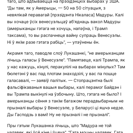
таго, што адбываецца на прэзідэнцкіх выбарах у ЗША.
“Ды там, як у Амерыцы, — 50 на 50 сітуацыя, з
невялікай перавагай [прэзідэнта Нікаласа] Мадуры. Калі
вы хочаце ўсіх венесуэльцаў аб’яднаць вакол Мадуры
(амерыканцы гэтага не хочуць, напэўна, і Трамп
таксама), то вы распачнеце вайну супраць Венесуэлы.
Ні ў якім разе гэтага рабіць”, — упэўнены ён.
Акрамя таго, паводле слоў Лукашэнкі, “не амерыканцам
лічыць галасы ў Венесуэле”. “Памятаеце, калі Трампа, як
у нас кажуць, кінулі, перакулілі на выбарах мінулых? Там
бюлетэні ў вас пад плотам знаходзілі, у вас па пошце
галасавалі, — заявіў палітык. — Стопрацэнтна былі
фальсіфікаваныя вашыя выбары, калі перамог Байдэн і
вы Трампа выкінулі на ўзбочыну. Што, гэтага не было? І
амерыканцы сёння з такім багажом перадвыбарным не
прызналі выбары ў Венесуэле, у Беларусі ці яшчэ недзе.
Ды Гасподзь з вамі! Ну не прызналі і не прызналі”.
Пры гэтым Лукашэнка лічыць, што “Мадура не той
чалавек, які ўсё кіне і ўцячэ”. “Гэта моцны чалавек. Гэта