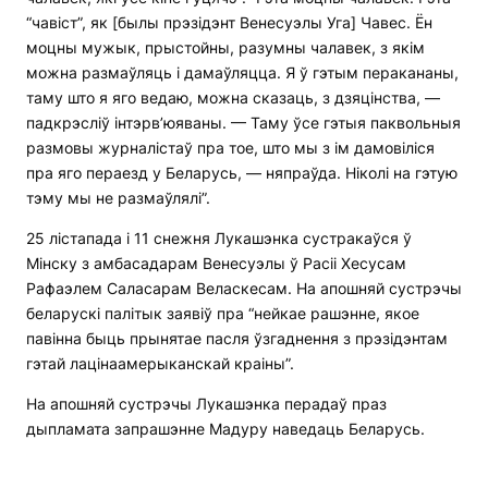
“чавіст”, як [былы прэзідэнт Венесуэлы Уга] Чавес. Ён
моцны мужык, прыстойны, разумны чалавек, з якім
можна размаўляць і дамаўляцца. Я ў гэтым перакананы,
таму што я яго ведаю, можна сказаць, з дзяцінства, —
падкрэсліў інтэрв’юяваны. — Таму ўсе гэтыя паквольныя
размовы журналістаў пра тое, што мы з ім дамовіліся
пра яго пераезд у Беларусь, — няпраўда. Ніколі на гэтую
тэму мы не размаўлялі”.
25 лістапада і 11 снежня Лукашэнка сустракаўся ў
Мінску з амбасадарам Венесуэлы ў Расіі Хесусам
Рафаэлем Саласарам Веласкесам. На апошняй сустрэчы
беларускі палітык заявіў пра “нейкае рашэнне, якое
павінна быць прынятае пасля ўзгаднення з прэзідэнтам
гэтай лацінаамерыканскай краіны”.
На апошняй сустрэчы Лукашэнка перадаў праз
дыпламата запрашэнне Мадуру наведаць Беларусь.