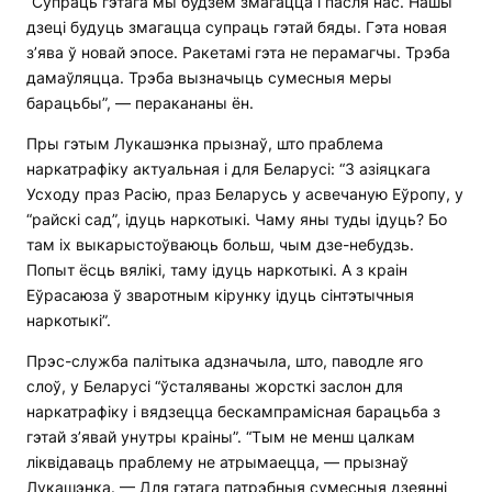
“Супраць гэтага мы будзем змагацца і пасля нас. Нашы
дзеці будуць змагацца супраць гэтай бяды. Гэта новая
з’ява ў новай эпосе. Ракетамі гэта не перамагчы. Трэба
дамаўляцца. Трэба вызначыць сумесныя меры
барацьбы”, — перакананы ён.
Пры гэтым Лукашэнка прызнаў, што праблема
наркатрафіку актуальная і для Беларусі: “З азіяцкага
Усходу праз Расію, праз Беларусь у асвечаную Еўропу, у
“райскі сад”, ідуць наркотыкі. Чаму яны туды ідуць? Бо
там іх выкарыстоўваюць больш, чым дзе-небудзь.
Попыт ёсць вялікі, таму ідуць наркотыкі. А з краін
Еўрасаюза ў зваротным кірунку ідуць сінтэтычныя
наркотыкі”.
Прэс-служба палітыка адзначыла, што, паводле яго
слоў, у Беларусі “ўсталяваны жорсткі заслон для
наркатрафіку і вядзецца бескампрамісная барацьба з
гэтай з’явай унутры краіны”. “Тым не менш цалкам
ліквідаваць праблему не атрымаецца, — прызнаў
Лукашэнка. — Для гэтага патрэбныя сумесныя дзеянні