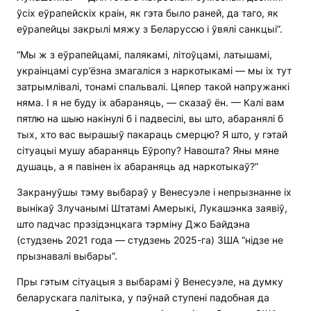
ўсіх еўрапейскіх краін, як гэта было раней, да таго, як
еўрапейцы закрылі мяжу з Беларуссю і ўвялі санкцыі”.
“Мы ж з еўрапейцамі, палякамі, літоўцамі, латышамі,
украінцамі сур’ёзна змагаліся з наркотыкамі — мы іх тут
затрымлівалі, тонамі спальвалі. Цяпер такой напружанкі
няма. І я не буду іх абараняць, — сказаў ён. — Калі вам
пятлю на шыю накінулі б і падвесілі, вы што, абаранялі б
тых, хто вас вырашыў пакараць смерцю? Я што, у гэтай
сітуацыі мушу абараняць Еўропу? Навошта? Яны мяне
душаць, а я павінен іх абараняць ад наркотыкаў?”
Закрануўшы тэму выбараў у Венесуэле і непрызнанне іх
вынікаў Злучанымі Штатамі Амерыкі, Лукашэнка заявіў,
што падчас прэзідэнцкага тэрміну Джо Байдэна
(студзень 2021 года — студзень 2025-га) ЗША “нідзе не
прызнавалі выбары”.
Пры гэтым сітуацыя з выбарамі ў Венесуэле, на думку
беларускага палітыка, у пэўнай ступені падобная да