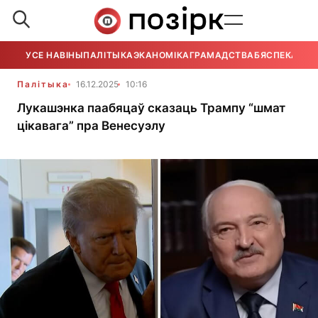
УСЕ НАВІНЫ
ПАЛІТЫКА
ЭКАНОМІКА
ГРАМАДСТВА
БЯСПЕКА
УСЕ
Палітыка
16.12.2025
10:16
Лукашэнка паабяцаў сказаць Трампу “шмат
цікавага” пра Венесуэлу