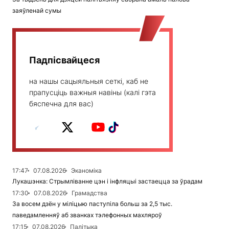
заяўленай сумы
Падпісвайцеся
на нашы сацыяльныя сеткі, каб не
прапусціць важныя навіны (калі гэта
бяспечна для вас)
17:47
07.08.2026
Эканоміка
Лукашэнка: Стрымліванне цэн і інфляцыі застаецца за ўрадам
17:30
07.08.2026
Грамадства
За восем дзён у міліцыю паступіла больш за 2,5 тыс.
паведамленняў аб званках тэлефонных махляроў
17:15
07.08.2026
Палітыка