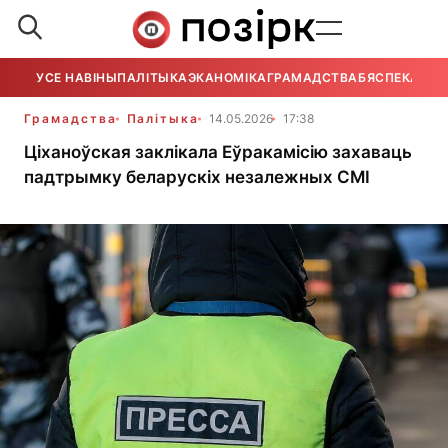
УСЕ НАВІНЫ
ПАЛІТЫКА
ЭКАНОМІКА
ГРАМАДСТВА
БЯСПЕКА
УСЕ
Грамадства
Палітыка
14.05.2026
17:38
Ціханоўская заклікала Еўракамісію захаваць
падтрымку беларускіх незалежных СМІ