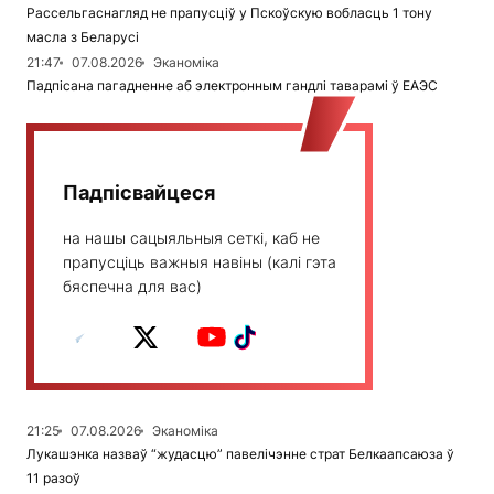
Рассельгаснагляд не прапусціў у Пскоўскую вобласць 1 тону
масла з Беларусі
21:47
07.08.2026
Эканоміка
Падпісана пагадненне аб электронным гандлі таварамі ў ЕАЭС
Падпісвайцеся
на нашы сацыяльныя сеткі, каб не
прапусціць важныя навіны (калі гэта
бяспечна для вас)
21:25
07.08.2026
Эканоміка
Лукашэнка назваў “жудасцю” павелічэнне страт Белкаапсаюза ў
11 разоў