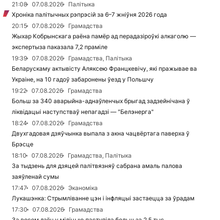
21:08
07.08.2026
Палітыка
Хроніка палітычных рэпрэсій за 6–7 жніўня 2026 года
20:15
07.08.2026
Грамадства
Жыхар Кобрынскага раёна памёр ад перадазіроўкі алкаголю —
экспертыза паказала 7,2 праміле
19:39
07.08.2026
Грамадства, Палітыка
Беларускаму актывісту Аляксею Францкевічу, які пражывае ва
Украіне, на 10 гадоў забаронены ўезд у Польшчу
19:22
07.08.2026
Грамадства
Больш за 340 аварыйна-аднаўленчых брыгад задзейнічана ў
ліквідацыі наступстваў непагадзі — "Белэнерга"
18:24
07.08.2026
Грамадства
Двухгадовая дзяўчынка выпала з акна чацвёртага паверха ў
Брэсце
18:10
07.08.2026
Грамадства, Палітыка
За тыдзень для дзяцей палітвязняў сабрана амаль палова
заяўленай сумы
17:47
07.08.2026
Эканоміка
Лукашэнка: Стрымліванне цэн і інфляцыі застаецца за ўрадам
17:30
07.08.2026
Грамадства
За восем дзён у міліцыю паступіла больш за 2,5 тыс.