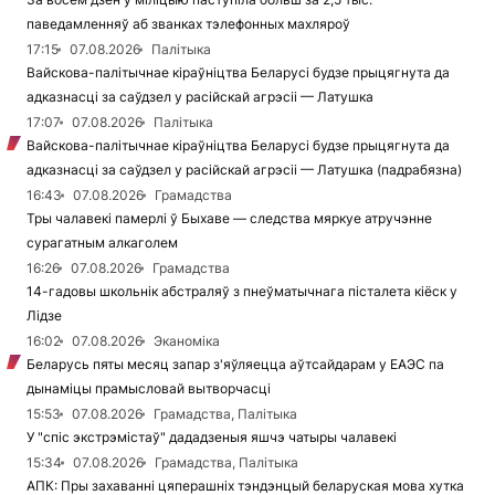
паведамленняў аб званках тэлефонных махляроў
17:15
07.08.2026
Палітыка
Вайскова-палітычнае кіраўніцтва Беларусі будзе прыцягнута да
адказнасці за саўдзел у расійскай агрэсіі — Латушка
17:07
07.08.2026
Палітыка
Вайскова-палітычнае кіраўніцтва Беларусі будзе прыцягнута да
адказнасці за саўдзел у расійскай агрэсіі — Латушка (падрабязна)
16:43
07.08.2026
Грамадства
Тры чалавекі памерлі ў Быхаве — следства мяркуе атручэнне
сурагатным алкаголем
16:26
07.08.2026
Грамадства
14-гадовы школьнік абстраляў з пнеўматычнага пісталета кіёск у
Лідзе
16:02
07.08.2026
Эканоміка
Беларусь пяты месяц запар з'яўляецца аўтсайдарам у ЕАЭС па
дынаміцы прамысловай вытворчасці
15:53
07.08.2026
Грамадства, Палітыка
У "спіс экстрэмістаў" дададзеныя яшчэ чатыры чалавекі
15:34
07.08.2026
Грамадства, Палітыка
АПК: Пры захаванні цяперашніх тэндэнцый беларуская мова хутка