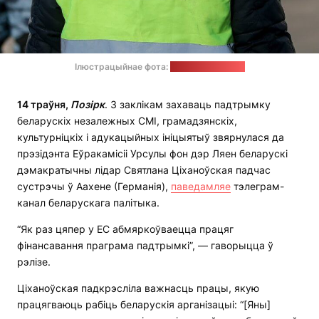
Ілюстрацыйнае фота:
Global Look Press
14 траўня,
Позірк
. З заклікам захаваць падтрымку
беларускіх незалежных СМІ, грамадзянскіх,
культурніцкіх і адукацыйных ініцыятыў звярнулася да
прэзідэнта Еўракамісіі Урсулы фон дэр Ляен беларускі
дэмакратычны лідар Святлана Ціханоўская падчас
сустрэчы ў Аахене (Германія),
паведамляе
тэлеграм-
канал беларускага палітыка.
“Як раз цяпер у ЕС абмяркоўваецца працяг
фінансавання праграма падтрымкі”, — гаворыцца ў
рэлізе.
Ціханоўская падкрэсліла важнасць працы, якую
працягваюць рабіць беларускія арганізацыі: “[Яны]