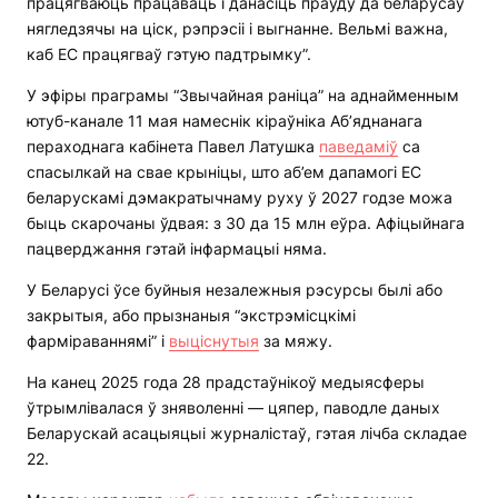
працягваюць працаваць і данасіць праўду да беларусаў
нягледзячы на ціск, рэпрэсіі і выгнанне. Вельмі важна,
каб ЕС працягваў гэтую падтрымку”.
У эфіры праграмы “Звычайная раніца” на аднайменным
ютуб-канале 11 мая намеснік кіраўніка Аб’яднанага
пераходнага кабінета Павел Латушка
паведаміў
са
спасылкай на свае крыніцы, што аб’ем дапамогі ЕС
беларускамі дэмакратычнаму руху ў 2027 годзе можа
быць скарочаны ўдвая: з 30 да 15 млн еўра. Афіцыйнага
пацверджання гэтай інфармацыі няма.
У Беларусі ўсе буйныя незалежныя рэсурсы былі або
закрытыя, або прызнаныя “экстрэмісцкімі
фарміраваннямі” і
выціснутыя
за мяжу.
На канец 2025 года 28 прадстаўнікоў медыясферы
ўтрымлівалася ў зняволенні — цяпер, паводле даных
Беларускай асацыяцыі журналістаў, гэтая лічба складае
22.