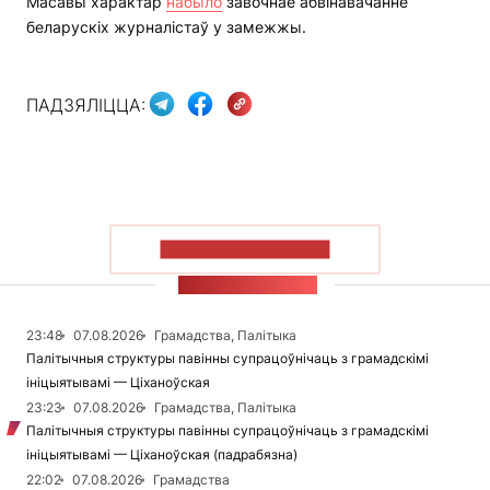
Масавы характар
набыло
завочнае абвінавачанне
беларускіх журналістаў у замежжы.
ПАДЗЯЛІЦЦА:
ПАКАЗАЦЬ БОЛЬШ
СТУЖКА НАВІН
23:48
07.08.2026
Грамадства, Палітыка
Палітычныя структуры павінны супрацоўнічаць з грамадскімі
ініцыятывамі — Ціханоўская
23:23
07.08.2026
Грамадства, Палітыка
Палітычныя структуры павінны супрацоўнічаць з грамадскімі
ініцыятывамі — Ціханоўская (падрабязна)
22:02
07.08.2026
Грамадства