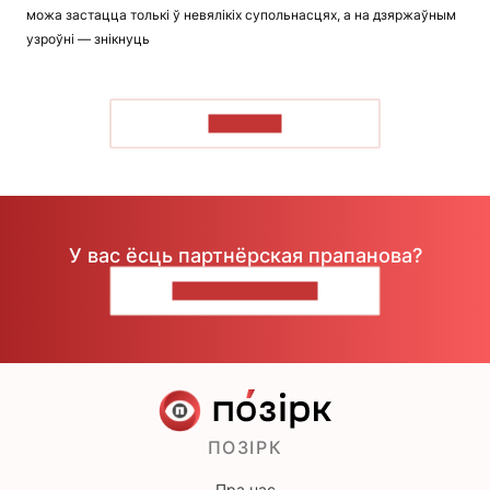
можа застацца толькі ў невялікіх супольнасцях, а на дзяржаўным
узроўні — знікнуць
ЧЫТАЦЬ
У вас ёсць партнёрская прапанова?
НАПІШЫЦЕ НАМ
ПОЗІРК
Пра нас