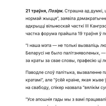
21 траўня,
Позірк
.
Страшна ад думкі, шт
нормай жыцця”, заявіла дэмакратычны
адкрыцці вільнюскай часткі III Кангр
частка форума прайшла 19 траўня ў п
“І наша мэта — не толькі вызваліць лю
Беларусі не было палітзняволеных, — 
за краты за свае словы, прафесію ці 
Паводле слоў палітыка, вызваленне па
кратамі”, але “ўсёй краіне, якая жыве 
на свабоду, спікер назвала “вялікім 
“Усе апошнія гады мы з вамі працавал