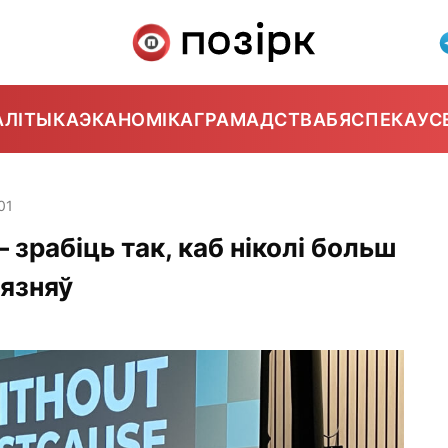
АЛІТЫКА
ЭКАНОМІКА
ГРАМАДСТВА
БЯСПЕКА
УС
01
 зрабіць так, каб ніколі больш
вязняў