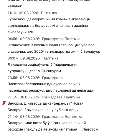
чалавек
11:16
09.08.2026
Палітыка
Еўрасаюз і дэмакратычныя краіны выказваюць
салідарнасць з беларусамі з нагоды гадавіны
выбараў-2020
09:56
09.08.2026
Грамадства, Палітыка
Ціханоўская: З кожным годам становіцца ўсё больш
відавочна, што 2020-ты незваротна змяніў Беларусь
09:07
09.08.2026
Палітыка
Лукашэнка зацікаўлены ў "нарошчванні
супрацоўніцтва" з Сінгапурам
23:56
08.08.2026
Грамадства
Электразабеспячэнне адноўленае ва ўсіх
паселішчах Беларусі, што пацярпелі ад непагадзі
21:54
08.08.2026
Грамадства, Палітыка
Вячорка: Цікавасць да канферэнцыі "Новая
Беларусь" вызначае нашу суб'ектнасць
21:44
08.08.2026
Грамадства, Эканоміка
Беларусь мае патрэбу ў гіганцкай пенсійнай
рэформе і пакуль да яе зусім не гатовая — Львоўскі