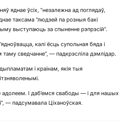
няў яднае ўсіх, “незалежна ад поглядаў,
яднае таксама “людзей па розныя бакі
жыму выступаюць за спыненне рэпрэсій”.
’ядноўвацца, калі ёсць супольная бяда і
м таму сведчанне”, — падкрэсліла дэмлідар.
ыпламатам і краінам, якія тыя
ітзняволенымі.
ё адолеем. І даб’емся свабоды — і для нашых
і”, — падсумавала Ціханоўская.