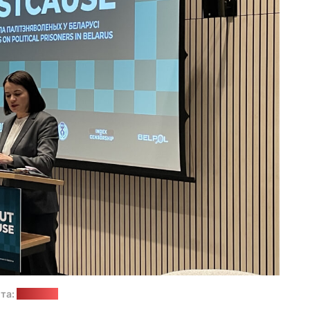
та:
"Позірк"