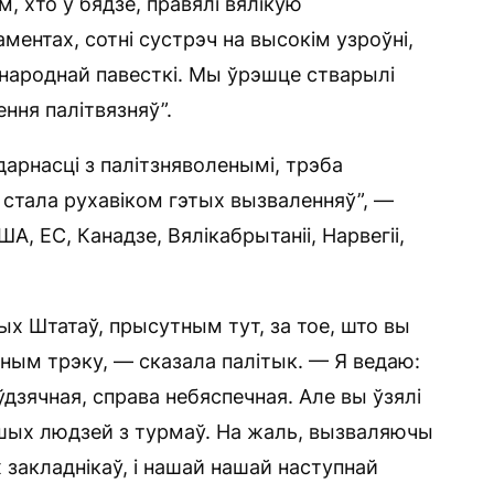
, хто ў бядзе, правялі вялікую
ментах, сотні сустрэч на высокім узроўні,
жнароднай павесткі. Мы ўрэшце стварылі
ння палітвязняў”.
дарнасці з палітзняволенымі, трэба
 стала рухавіком гэтых вызваленняў”, —
, ЕС, Канадзе, Вялікабрытаніі, Нарвегіі,
х Штатаў, прысутным тут, за тое, што вы
чным трэку, — сказала палітык. — Я ведаю:
зячная, справа небяспечная. Але вы ўзялі
ашых людзей з турмаў. На жаль, вызваляючы
закладнікаў, і нашай нашай наступнай