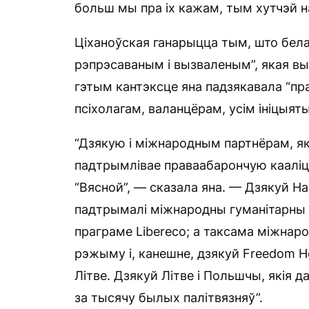
больш мы пра іх кажам, тым хутчэй н
Ціханоўская ганарыцца тым, што бела
рэпрэсаваным і вызваленым”, якая выя
гэтым кантэксце яна падзякавала “п
псіхолагам, валанцёрам, усім ініцыят
“Дзякую і міжнародным партнёрам, які
падтрымлівае праваабарончую кааліцы
“Вясной”, — сказала яна. — Дзякуй Нар
падтрымалі міжнародны гуманітарны ф
праграме Libereco; а таксама міжнар
рэжыму і, канешне, дзякуй Freedom Ho
Літве. Дзякуй Літве і Польшчы, якія 
за тысячу былых палітвязняў”.