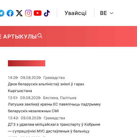
Увайсці
BE
Е АРТЫКУЛЫ
СТУЖКА НАВІН
14:26
09.08.2026
Грамадства
Двое беларускіх альпіністаў зніклі ў гарах
Кыргызстана
13:51
09.08.2026
Бяспека, Палітыка
Латушка заклікаў краіны ЕС павялічыць падтрымку
беларускіх незалежных СМІ
13:42
09.08.2026
Грамадства
ДТЗ з удзелам міліцэйскага транспарту ў Кобрыне
— супрацоўнікі МУС дастаўленыя ў бальніцу