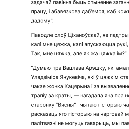
задачай павінна быць спыненне заганн
працу, і абавязкова даб’емся, каб ко
дадому”.
Паводле слоў Ціханоўскай, яе падтры
калі мне цяжка, калі апускаюцца рукі,
Так, мне цяжка, але як жа цяжка ім?”
“Думаю пра Вацлава Арэшку, які амал
Уладзіміра Янукевіча, які ў цяжкім ста
чакае жонка Кацярына і за вызваленне
трапіў за краты, — нагадала яна пра
старонку “Вясны” і чытаю гісторыю ча
расказаць яго гісторыю на чарговай 
палітвязні не могуць гаварыць, мы пав