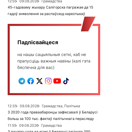
12:55
09.08.2026
Грамадства
45-гадоваму жыхару Салігорска пагражае да 15
гадоў зняволення за распаўсюд наркотыкаў
Падпісвайцеся
на нашы сацыяльныя сеткі, каб не
прапусціць важныя навіны (калі гэта
бяспечна для вас)
12:35
09.08.2026
Грамадства, Палітыка
З 2020 года праваабаронцы зафіксавалі ў Беларусі
больш за 100 тыс. фактаў палітычнага пераследу
11:55
09.08.2026
Грамадства
З пачатку года ад агню ў Беларусі загінула 350