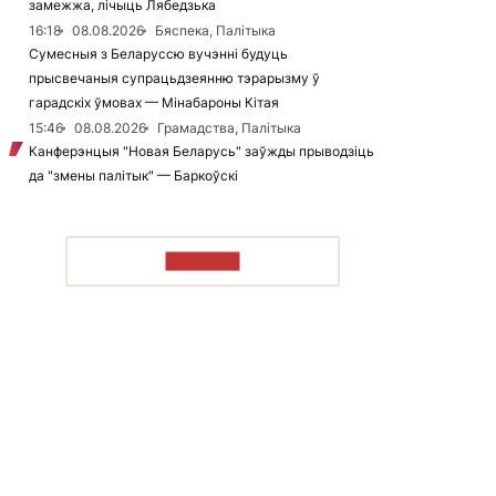
замежжа, лічыць Лябедзька
16:18
08.08.2026
Бяспека, Палітыка
Сумесныя з Беларуссю вучэнні будуць
прысвечаныя супрацьдзеянню тэрарызму ў
гарадскіх ўмовах — Мінабароны Кітая
15:46
08.08.2026
Грамадства, Палітыка
Канферэнцыя "Новая Беларусь" заўжды прыводзіць
да "змены палітык" — Баркоўскі
ЧЫТАЦЬ