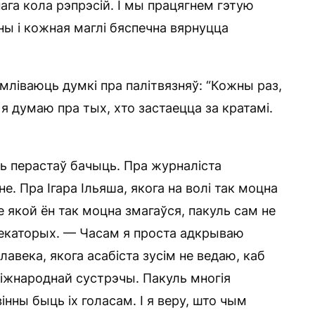
ага кола рэпрэсій. І мы працягнем гэтую
жны і кожная маглі бяспечна вярнуцца
мліваюць думкі пра палітвязняў: “Кожны раз,
 я думаю пра тых, хто застаецца за кратамі.
ь перастаў бачыць. Пра журналіста
не. Пра Ігара Ільяша, якога на волі так моцна
 якой ён так моцна змагаўся, пакуль сам не
 некаторых. — Часам я проста адкрываю
лавека, якога асабіста зусім не ведаю, каб
міжнароднай сустрэчы. Пакуль многія
інны быць іх голасам. І я веру, што чым