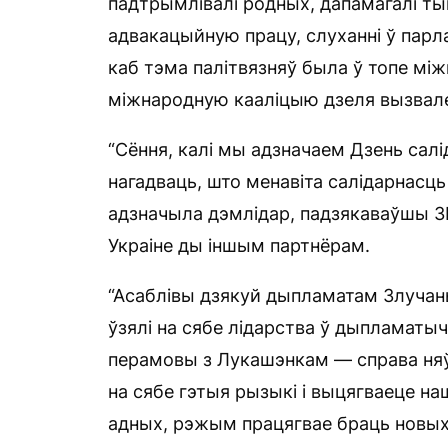
падтрымлівалі родных, дапамагалі тым
адвакацыйную працу, слуханні ў парла
каб тэма палітвязняў была ў топе мі
міжнародную кааліцыю дзеля вызвале
“Сёння, калі мы адзначаем Дзень салі
нагадваць, што менавіта салідарнасць
адзначыла дэмлідар, падзякаваўшы ЗША
Украіне ды іншым партнёрам.
“Асаблівы дзякуй дыпламатам Злучаны
ўзялі на сябе лідарства ў дыпламаты
перамовы з Лукашэнкам — справа няўд
на сябе гэтыя рызыкі і выцягваеце н
адных, рэжым працягвае браць новых 