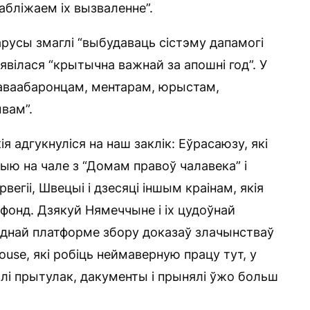
абліжаем іх вызваленне”.
русы змаглі “выбудаваць сістэму дапамогі
вілася “крытычна важнай за апошні год”. У
раваабаронцам, ментарам, юрыстам,
ывам”.
я адгукнуліся на наш заклік: Еўрасаюзу, які
ю на чале з “Домам правоў чалавека” і
вегіі, Швецыі і дзесяці іншым краінам, якія
онд. Дзякуй Нямеччыне і іх цудоўнай
однай платформе збору доказаў злачынстваў
use, які робіць неймаверную працу тут, у
далі прытулак, дакументы і прынялі ўжо больш