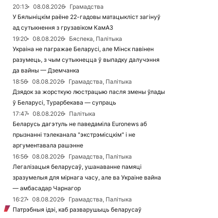
20:13
08.08.2026
Грамадства
У Бялыніцкім раёне 22-гадовы матацыкліст загінуў
ад сутыкнення з грузавіком КамАЗ
19:20
08.08.2026
Бяспека, Палітыка
Украіна не пагражае Беларусі, але Мінск павінен
разумець, з чым сутыкнецца ў выпадку далучэння
да вайны — Дземчанка
18:56
08.08.2026
Грамадства, Палітыка
Дзядок за жорсткую люстрацыю пасля змены ўлады
ў Беларусі, Турарбекава — супраць
17:47
08.08.2026
Палітыка
Беларусь дагэтуль не паведаміла Euronews аб
прызнанні тэлеканала "экстрэмісцкім" і не
аргументавала рашэнне
16:56
08.08.2026
Грамадства, Палітыка
Легалізацыя беларусаў, ушанаванне памяці
зразумелыя для мірнага часу, але ва Украіне вайна
— амбасадар Чарнагор
16:27
08.08.2026
Грамадства, Палітыка
Патрэбныя ідэі, каб разварушыць беларусаў