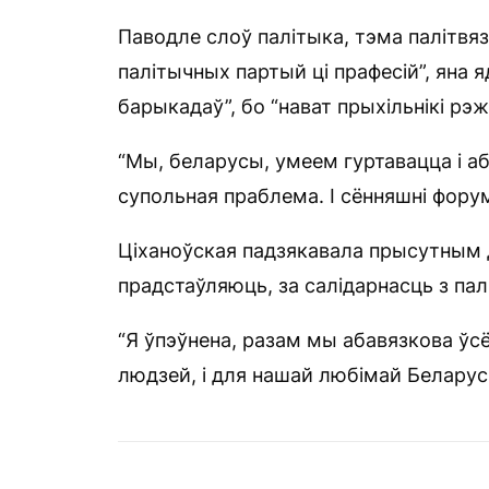
Паводле слоў палітыка, тэма палітвяз
палітычных партый ці прафесій”, яна 
барыкадаў”, бо “нават прыхільнікі рэ
“Мы, беларусы, умеем гуртавацца і аб
супольная праблема. І сённяшні фору
Ціханоўская падзякавала прысутным д
прадстаўляюць, за салідарнасць з пал
“Я ўпэўнена, разам мы абавязкова ўс
людзей, і для нашай любімай Беларус