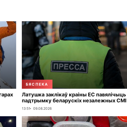
БЯСПЕКА
 гарах
Латушка заклікаў краіны ЕС павялічыць
падтрымку беларускіх незалежных СМІ
13:51
09.08.2026