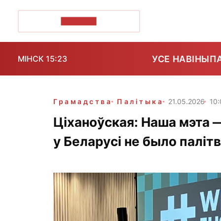
ПОЗІРК+
УСЕ НАВІНЫ
П
МІНСК 15:23
Грамадства
Палітыка
21.05.2026
10:
Ціханоўская: Наша мэта —
у Беларусі не было паліт