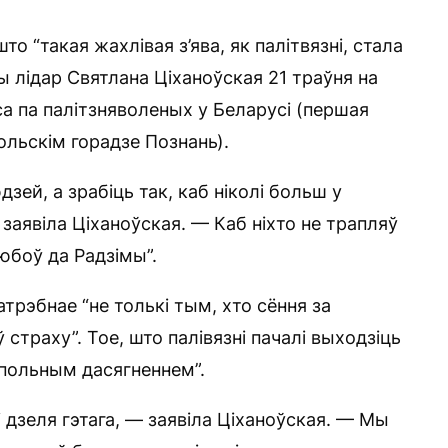
о “такая жахлівая з’ява, як палітвязні, стала
 лідар Святлана Ціханоўская 21 траўня на
эса па палітзняволеных у Беларусі (першая
ольскім горадзе Познань).
дзей, а зрабіць так, каб ніколі больш у
заявіла Ціханоўская. — Каб ніхто не трапляў
любоў да Радзімы”.
трэбнае “не толькі тым, хто сёння за
ў страху”. Тое, што палівязні пачалі выходзіць
супольным дасягненнем”.
і дзеля гэтага, — заявіла Ціханоўская. — Мы