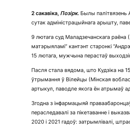
2 сакавіка,
Позірк
.
Былы палітвязень А
сутак адміністрацыйнага арышту, пав
9 лютага суд Маладзечанскага раёна (
матэрыяламі” кантэнт старонкі “Андрэй
15 лютага, мужчына перастаў выходзіц
Пасля стала вядома, што Кудзіка на 15
ўтрымання ў Вілейцы (Мінская вобласц
артыкул, паводле якога ён атрымаў а
Згодна з інфармацыяй праваабаронцаў,
пераследавалі за пікетаванне і выказ
2020 і 2021 гадоў: затрымлівалі, штра