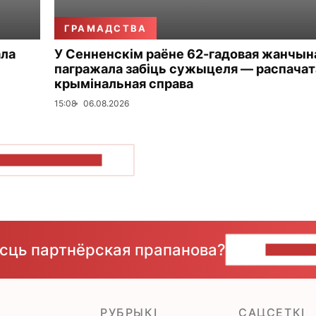
ГРАМАДСТВА
ала
У Сенненскім раёне 62-гадовая жанчын
пагражала забіць сужыцеля — распачат
крымінальная справа
15:08
06.08.2026
ПАКАЗАЦЬ БОЛЬШ
ёсць партнёрская прапанова?
НАПІШЫ
РУБРЫКІ
САЦСЕТКІ