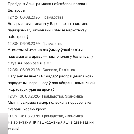
Прэзідэнт Алжыра можа неўзабаве наведаць
Беларусь
12:42
06.08.2026
Грамадства
Беларус арыштаваны ў Варшаве на падставе
падазрэння ў захоўванні і збыце наркотыкаў і
псіхатропаў
12:38
06.08.2026
Грамадства
У цэнтры Мінска на дзяўчыну ўпалі галіны
надламанага дрэва — пацярпелая ў бальніцы, у
сітуацыі разбіраецца СК
12:35
06.08.2026
Бяспека, Палітыка
Падсанкцыйнае "КБ "Радар" распрацавала новы
перадатчык перашкодаў для абароны крытычнай
інфраструктуры ад дронаў
12:31
06.08.2026
Грамадства, Эканоміка
Мытня выкрыла намер польскага перавозчыка
схаваць частку грузу
11:08
06.08.2026
Грамадства, Эканоміка
На аб'ектах АПК пашкоджаныя яшчэ дзве адзінкі
тэхнікі