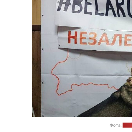
Фота:
сацс