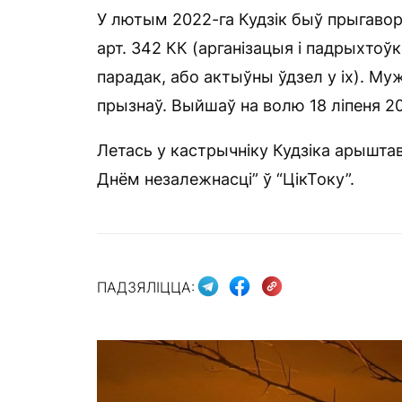
У лютым 2022-га Кудзік быў прыгавор
арт. 342 КК (арганізацыя і падрыхтоў
парадак, або актыўны ўдзел у іх). Му
прызнаў. Выйшаў на волю 18 ліпеня 20
Летась у кастрычніку Кудзіка арыштава
Днём незалежнасці” ў “ЦікТоку”.
ПАДЗЯЛІЦЦА: