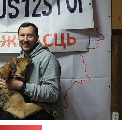
еткі Андрэя Кудзіка