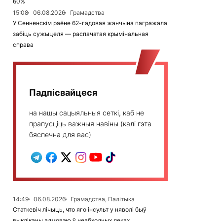
60%
15:08
06.08.2026
Грамадства
У Сенненскім раёне 62-гадовая жанчына пагражала
забіць сужыцеля — распачатая крымінальная
справа
Падпісвайцеся
на нашы сацыяльныя сеткі, каб не
прапусціць важныя навіны (калі гэта
бяспечна для вас)
14:49
06.08.2026
Грамадства, Палітыка
Статкевіч лічыць, что яго інсульт у няволі быў
выкліканы адмоваю ў неабходных леках