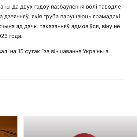
аны да двух гадоў пазбаўлення волі паводле
ка дзеянняў, якія груба парушаюць грамадскі
жчына ад дачы паказанняў адмовіўся, віну не
23 года.
лі на 15 сутак “за віншаванне Украіны з