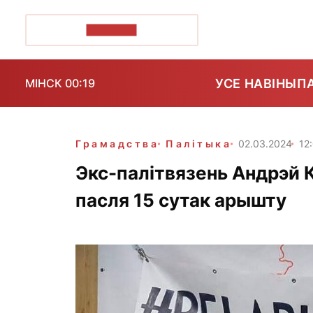
ПОЗІРК+
УСЕ НАВІНЫ
П
МІНСК 00:19
Грамадства
Палітыка
02.03.2024
12
Экс-палітвязень Андрэй 
пасля 15 сутак арышту