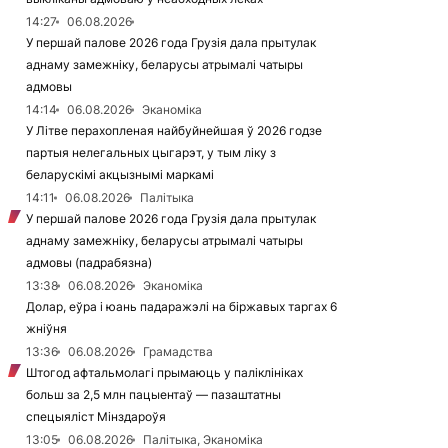
14:27
06.08.2026
У першай палове 2026 года Грузія дала прытулак
аднаму замежніку, беларусы атрымалі чатыры
адмовы
14:14
06.08.2026
Эканоміка
У Літве перахопленая найбуйнейшая ў 2026 годзе
партыя нелегальных цыгарэт, у тым ліку з
беларускімі акцызнымі маркамі
14:11
06.08.2026
Палітыка
У першай палове 2026 года Грузія дала прытулак
аднаму замежніку, беларусы атрымалі чатыры
адмовы (падрабязна)
13:38
06.08.2026
Эканоміка
Долар, еўра і юань падаражэлі на біржавых таргах 6
жніўня
13:36
06.08.2026
Грамадства
Штогод афтальмолагі прымаюць у паліклініках
больш за 2,5 млн пацыентаў — пазаштатны
спецыяліст Мінздароўя
13:05
06.08.2026
Палітыка, Эканоміка