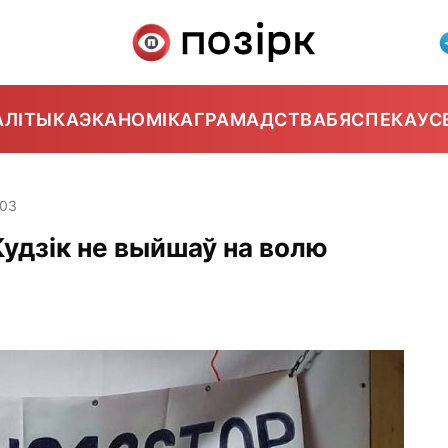
АЛІТЫКА
ЭКАНОМІКА
ГРАМАДСТВА
БЯСПЕКА
УС
:03
Кудзік не выйшаў на волю