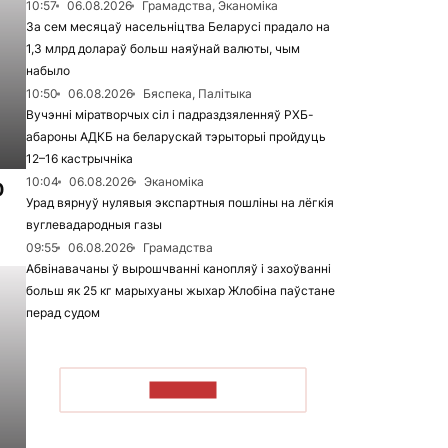
10:57
06.08.2026
Грамадства, Эканоміка
За сем месяцаў насельніцтва Беларусі прадало на
1,3 млрд долараў больш наяўнай валюты, чым
набыло
10:50
06.08.2026
Бяспека, Палітыка
Вучэнні міратворчых сіл і падраздзяленняў РХБ-
абароны АДКБ на беларускай тэрыторыі пройдуць
12–16 кастрычніка
10:04
06.08.2026
Эканоміка
0
Урад вярнуў нулявыя экспартныя пошліны на лёгкія
вуглевадародныя газы
09:55
06.08.2026
Грамадства
Абвінавачаны ў вырошчванні канопляў і захоўванні
больш як 25 кг марыхуаны жыхар Жлобіна паўстане
перад судом
ЧЫТАЦЬ