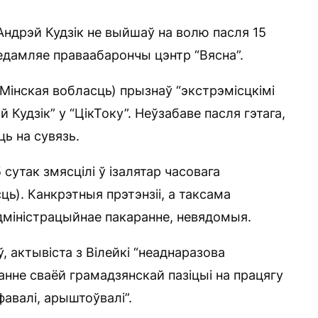
ндрэй Кудзік не выйшаў на волю пасля 15
едамляе праваабарончы цэнтр “Вясна”.
Мінская вобласць) прызнаў “экстрэмісцкімі
 Кудзік” у “ЦікТоку”. Неўзабаве пасля гэтага,
ь на сувязь.
 сутак змясцілі ў ізалятар часовага
ь). Канкрэтныя прэтэнзіі, а таксама
дміністрацыйнае пакаранне, невядомыя.
 актывіста з Вілейкі “неаднаразова
ванне сваёй грамадзянскай пазіцыі на працягу
фавалі, арыштоўвалі”.