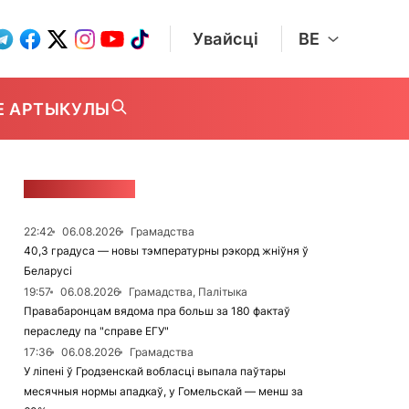
Увайсці
BE
Е АРТЫКУЛЫ
СТУЖКА НАВІН
22:42
06.08.2026
Грамадства
40,3 градуса — новы тэмпературны рэкорд жніўня ў
Беларусі
19:57
06.08.2026
Грамадства, Палітыка
Правабаронцам вядома пра больш за 180 фактаў
пераследу па "справе ЕГУ"
17:36
06.08.2026
Грамадства
У ліпені ў Гродзенскай вобласці выпала паўтары
месячныя нормы ападкаў, у Гомельскай — менш за