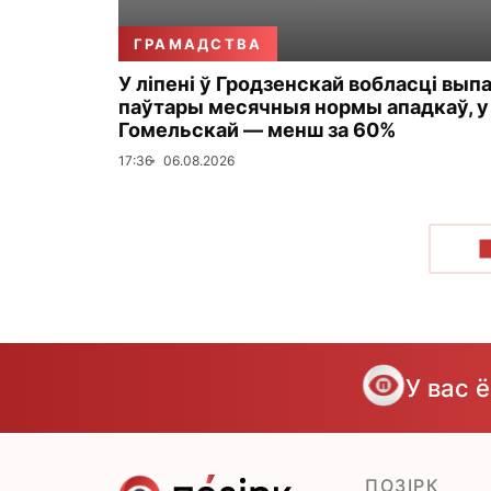
ГРАМАДСТВА
У ліпені ў Гродзенскай вобласці вып
паўтары месячныя нормы ападкаў, у
Гомельскай — менш за 60%
17:36
06.08.2026
У вас 
ПОЗІРК