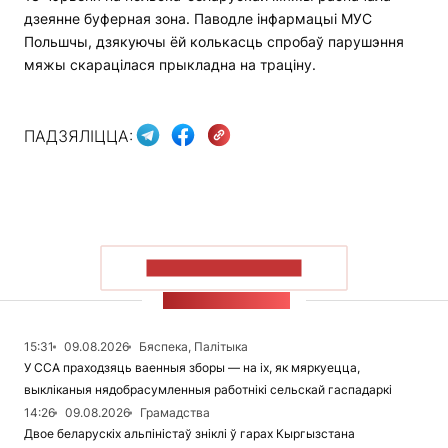
дзеянне буферная зона. Паводле інфармацыі МУС
Польшчы, дзякуючы ёй колькасць спробаў парушэння
мяжы скарацілася прыкладна на траціну.
ПАДЗЯЛІЦЦА:
ПАКАЗАЦЬ БОЛЬШ
СТУЖКА НАВІН
15:31
09.08.2026
Бяспека, Палітыка
У ССА праходзяць ваенныя зборы — на іх, як мяркуецца,
выкліканыя нядобрасумленныя работнікі сельскай гаспадаркі
14:26
09.08.2026
Грамадства
Двое беларускіх альпіністаў зніклі ў гарах Кыргызстана