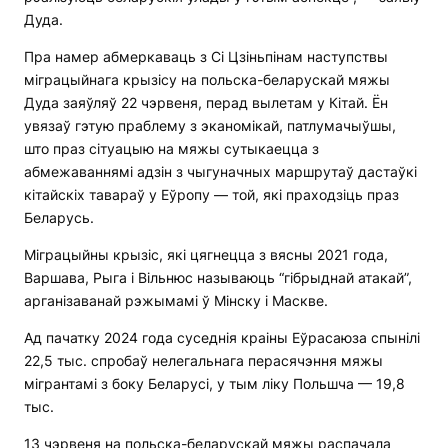
Дуда.
Пра намер абмеркаваць з Сі Цзіньпінам наступствы
міграцыйнага крызісу на польска-беларускай мяжы
Дуда заяўляў 22 чэрвеня, перад вылетам у Кітай. Ён
увязаў гэтую праблему з эканомікай, патлумачыўшы,
што праз сітуацыю на мяжы сутыкаецца з
абмежаваннямі адзін з чыгуначных маршрутаў дастаўкі
кітайскіх тавараў у Еўропу — той, які праходзіць праз
Беларусь.
Міграцыйны крызіс, які цягнецца з вясны 2021 года,
Варшава, Рыга і Вільнюс называюць “гібрыднай атакай”,
арганізаванай рэжымамі ў Мінску і Маскве.
Ад пачатку 2024 года суседнія краіны Еўрасаюза спынілі
22,5 тыс. спробаў нелегальнага перасячэння мяжы
мігрантамі з боку Беларусі, у тым ліку Польшча — 19,8
тыс.
13 чэрвеня на польска-беларускай мяжы распачала