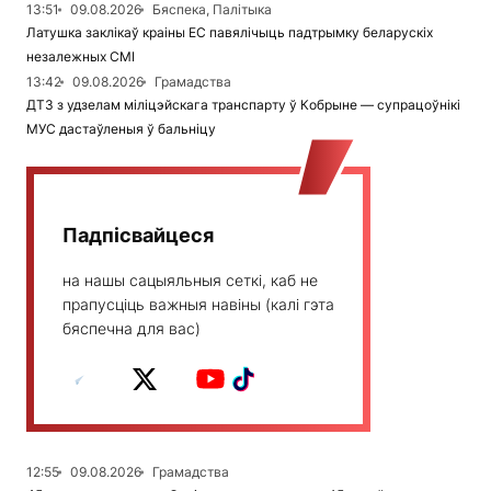
13:51
09.08.2026
Бяспека, Палітыка
Латушка заклікаў краіны ЕС павялічыць падтрымку беларускіх
незалежных СМІ
13:42
09.08.2026
Грамадства
ДТЗ з удзелам міліцэйскага транспарту ў Кобрыне — супрацоўнікі
МУС дастаўленыя ў бальніцу
Падпісвайцеся
на нашы сацыяльныя сеткі, каб не
прапусціць важныя навіны (калі гэта
бяспечна для вас)
12:55
09.08.2026
Грамадства