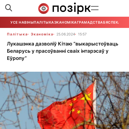
УСЕ НАВІНЫ
ПАЛІТЫКА
ЭКАНОМІКА
ГРАМАДСТВА
БЯСПЕКА
УСЕ
Палітыка
Эканоміка
25.06.2024
15:57
Лукашэнка дазволіў Кітаю “выкарыстоўваць
Беларусь у прасоўванні сваіх інтарэсаў у
Еўропу”