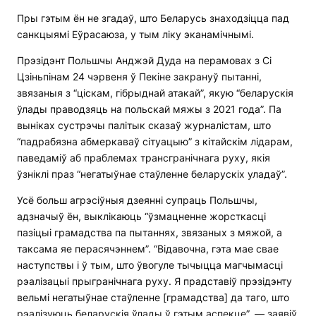
Пры гэтым ён не згадаў, што Беларусь знаходзіцца пад
санкцыямі Еўрасаюза, у тым ліку эканамічнымі.
Прэзідэнт Польшчы Анджэй Дуда на перамовах з Сі
Цзіньпінам 24 чэрвеня ў Пекіне закрануў пытанні,
звязаныя з “ціскам, гібрыднай атакай”, якую “беларускія
ўлады праводзяць на польскай мяжы з 2021 года”. Па
выніках сустрэчы палітык сказаў журналістам, што
“падрабязна абмеркаваў сітуацыю” з кітайскім лідарам,
паведаміў аб праблемах трансгранічнага руху, якія
ўзніклі праз “негатыўнае стаўленне беларускіх уладаў”.
Усё больш агрэсіўныя дзеянні супраць Польшчы,
адзначыў ён, выклікаюць “ўзмацненне жорсткасці
пазіцыі грамадства па пытаннях, звязаных з мяжой, а
таксама яе перасячэннем”. “Відавочна, гэта мае свае
наступствы і ў тым, што ўвогуле тычыцца магчымасці
рэалізацыі прыгранічнага руху. Я прадставіў прэзідэнту
вельмі негатыўнае стаўленне [грамадства] да таго, што
рэалізуюць беларускія ўлады ў гэтым аспекце”, — заявіў