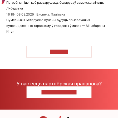
Патрэбныя ідэі, каб разварушыць беларусаў замежжа, лічыць
Лябедзька
16:18
08.08.2026
Бяспека, Палітыка
Сумесныя з Беларуссю вучэнні будуць прысвечаныя
супрацьдзеянню тэрарызму ў гарадскіх ўмовах — Мінабароны
Кітая
ЧЫТАЦЬ
У вас ёсць партнёрская прапанова?
НАПІШЫЦЕ НАМ