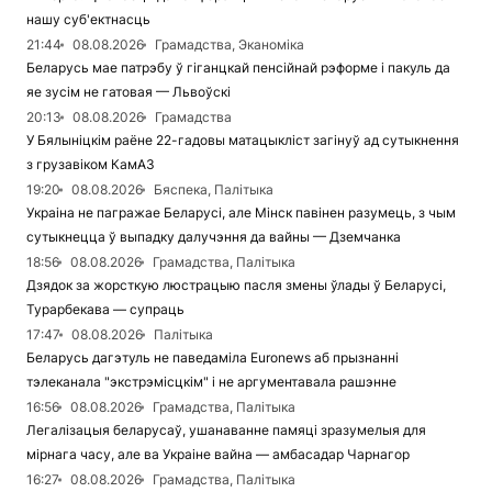
нашу суб'ектнасць
21:44
08.08.2026
Грамадства, Эканоміка
Беларусь мае патрэбу ў гіганцкай пенсійнай рэформе і пакуль да
яе зусім не гатовая — Львоўскі
20:13
08.08.2026
Грамадства
У Бялыніцкім раёне 22-гадовы матацыкліст загінуў ад сутыкнення
з грузавіком КамАЗ
19:20
08.08.2026
Бяспека, Палітыка
Украіна не пагражае Беларусі, але Мінск павінен разумець, з чым
сутыкнецца ў выпадку далучэння да вайны — Дземчанка
18:56
08.08.2026
Грамадства, Палітыка
Дзядок за жорсткую люстрацыю пасля змены ўлады ў Беларусі,
Турарбекава — супраць
17:47
08.08.2026
Палітыка
Беларусь дагэтуль не паведаміла Euronews аб прызнанні
тэлеканала "экстрэмісцкім" і не аргументавала рашэнне
16:56
08.08.2026
Грамадства, Палітыка
Легалізацыя беларусаў, ушанаванне памяці зразумелыя для
мірнага часу, але ва Украіне вайна — амбасадар Чарнагор
16:27
08.08.2026
Грамадства, Палітыка