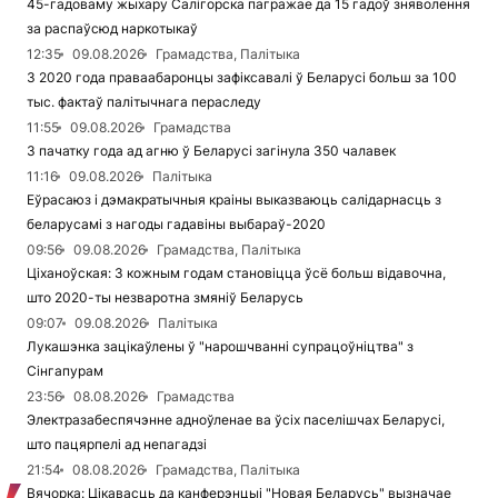
45-гадоваму жыхару Салігорска пагражае да 15 гадоў зняволення
за распаўсюд наркотыкаў
12:35
09.08.2026
Грамадства, Палітыка
З 2020 года праваабаронцы зафіксавалі ў Беларусі больш за 100
тыс. фактаў палітычнага пераследу
11:55
09.08.2026
Грамадства
З пачатку года ад агню ў Беларусі загінула 350 чалавек
11:16
09.08.2026
Палітыка
Еўрасаюз і дэмакратычныя краіны выказваюць салідарнасць з
беларусамі з нагоды гадавіны выбараў-2020
09:56
09.08.2026
Грамадства, Палітыка
Ціханоўская: З кожным годам становіцца ўсё больш відавочна,
што 2020-ты незваротна змяніў Беларусь
09:07
09.08.2026
Палітыка
Лукашэнка зацікаўлены ў "нарошчванні супрацоўніцтва" з
Сінгапурам
23:56
08.08.2026
Грамадства
Электразабеспячэнне адноўленае ва ўсіх паселішчах Беларусі,
што пацярпелі ад непагадзі
21:54
08.08.2026
Грамадства, Палітыка
Вячорка: Цікавасць да канферэнцыі "Новая Беларусь" вызначае