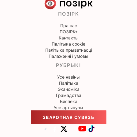
ПОЗІРК
Пра нас
ПОЗІРК+
Кантакты
Палітыка cookie
Палітыка прыватнасці
Палажэнні і ўмовы
РУБРЫКІ
Усе навіны
Палітыка
Эканоміка
Грамадства
Бяспека
Усе артыкулы
ЗВАРОТНАЯ СУВЯЗЬ