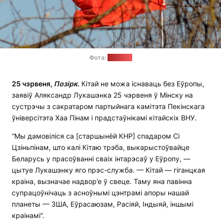
Фота:
"Позірк"
25 чэрвеня,
Позірк
.
Кітай не можа існаваць без Еўропы,
заявіў Аляксандр Лукашэнка 25 чэрвеня ў Мінску на
сустрэчы з сакратаром партыйнага камітэта Пекінскага
ўніверсітэта Хаа Пінам і прадстаўнікамі кітайскіх ВНУ.
“Мы дамовіліся са [старшынёй КНР] спадаром Сі
Цзіньпінам, што калі Кітаю трэба, выкарыстоўвайце
Беларусь у прасоўванні сваіх інтарэсаў у Еўропу, —
цытуе Лукашэнку яго прэс-служба. — Кітай — гіганцкая
краіна, вызначае надвор’е ў свеце. Таму яна павінна
супрацоўнічаць з асноўнымі цэнтрамі апоры нашай
планеты — ЗША, Еўрасаюзам, Расіяй, Індыяй, іншымі
краінамі”.