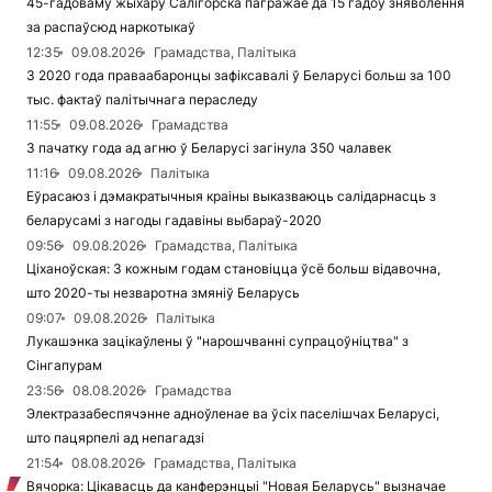
45-гадоваму жыхару Салігорска пагражае да 15 гадоў зняволення
за распаўсюд наркотыкаў
12:35
09.08.2026
Грамадства, Палітыка
З 2020 года праваабаронцы зафіксавалі ў Беларусі больш за 100
тыс. фактаў палітычнага пераследу
11:55
09.08.2026
Грамадства
З пачатку года ад агню ў Беларусі загінула 350 чалавек
11:16
09.08.2026
Палітыка
Еўрасаюз і дэмакратычныя краіны выказваюць салідарнасць з
беларусамі з нагоды гадавіны выбараў-2020
09:56
09.08.2026
Грамадства, Палітыка
Ціханоўская: З кожным годам становіцца ўсё больш відавочна,
што 2020-ты незваротна змяніў Беларусь
09:07
09.08.2026
Палітыка
Лукашэнка зацікаўлены ў "нарошчванні супрацоўніцтва" з
Сінгапурам
23:56
08.08.2026
Грамадства
Электразабеспячэнне адноўленае ва ўсіх паселішчах Беларусі,
што пацярпелі ад непагадзі
21:54
08.08.2026
Грамадства, Палітыка
Вячорка: Цікавасць да канферэнцыі "Новая Беларусь" вызначае