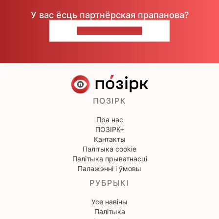
У вас ёсць партнёрская прапанова?
НАПІШЫЦЕ НАМ
ПОЗІРК
Пра нас
ПОЗІРК+
Кантакты
Палітыка cookie
Палітыка прыватнасці
Палажэнні і ўмовы
РУБРЫКІ
Усе навіны
Палітыка