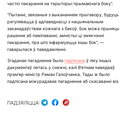
часткі пакарання на тэрыторыі прымаючага боку”.
“Пытанні, звязаныя з выкананнем прыгавору, будуць
рэгулявацца ў адпаведнасці з нацыянальным
заканадаўствам кожнага з бакоў. Бок можа прыняць
рашэнне аб памілаванні, амністыі ці змякчэнні
пакарання, пра што інфармуецца іншы бок”, —
гаварылася ў паведамленні.
Згаданае пагадненне было
падпісана
ў ліку іншых
дакументаў летась у снежні, калі В’етнам наведваў
прэм’ер-міністр Раман Галоўчанка. Тады ж было
падпісана міжурадавае пагадненне аб скасаванні віз.
ПАДЗЯЛІЦЦА: