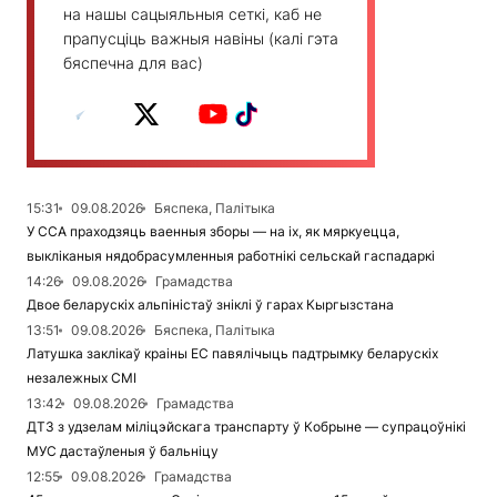
на нашы сацыяльныя сеткі, каб не
прапусціць важныя навіны (калі гэта
бяспечна для вас)
15:31
09.08.2026
Бяспека, Палітыка
У ССА праходзяць ваенныя зборы — на іх, як мяркуецца,
выкліканыя нядобрасумленныя работнікі сельскай гаспадаркі
14:26
09.08.2026
Грамадства
Двое беларускіх альпіністаў зніклі ў гарах Кыргызстана
13:51
09.08.2026
Бяспека, Палітыка
Латушка заклікаў краіны ЕС павялічыць падтрымку беларускіх
незалежных СМІ
13:42
09.08.2026
Грамадства
ДТЗ з удзелам міліцэйскага транспарту ў Кобрыне — супрацоўнікі
МУС дастаўленыя ў бальніцу
12:55
09.08.2026
Грамадства