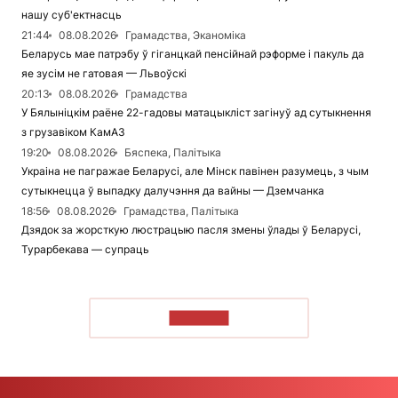
нашу суб'ектнасць
21:44
08.08.2026
Грамадства, Эканоміка
Беларусь мае патрэбу ў гіганцкай пенсійнай рэформе і пакуль да
яе зусім не гатовая — Львоўскі
20:13
08.08.2026
Грамадства
У Бялыніцкім раёне 22-гадовы матацыкліст загінуў ад сутыкнення
з грузавіком КамАЗ
19:20
08.08.2026
Бяспека, Палітыка
Украіна не пагражае Беларусі, але Мінск павінен разумець, з чым
сутыкнецца ў выпадку далучэння да вайны — Дземчанка
18:56
08.08.2026
Грамадства, Палітыка
Дзядок за жорсткую люстрацыю пасля змены ўлады ў Беларусі,
Турарбекава — супраць
ЧЫТАЦЬ