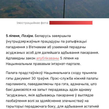
Ілюстрацыйнае фота:
Micah Camper / unsplash.com
5 ліпеня,
Позірк
.
Беларусь завяршыла
ўнутрыдзяржаўныя працэдуры па ратыфікацыі
пагаднення з В’етнамам аб узаемнай перадачы
асуджаных асоб для далейшага адбывання пакарання.
Адпаведны закон
апублікаваны
5 ліпеня на
Нацыянальным прававым інтэрнэт-партале.
Палата прадстаўнікоў Нацыянальнага сходу прыняла
гэты дакумент 30 траўня. Прэс-служба ніжняй палаты
парламента, паведамляючы пра гэта, адзначыла, што
бакі дамовіліся на запыт перадаваць адзін аднаму
“асуджаных, якія адбываюць пакаранне ў выглядзе
пазбаўлення волі за здзяйсненне злачынстваў на
тэрыторыі перадаючага боку, для адбывання астатняй