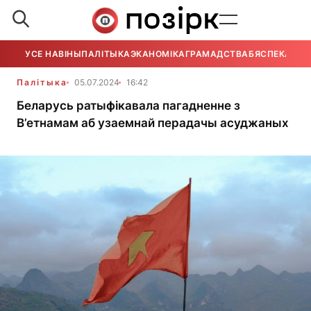
УСЕ НАВІНЫ
ПАЛІТЫКА
ЭКАНОМІКА
ГРАМАДСТВА
БЯСПЕКА
УСЕ
Палітыка
05.07.2024
16:42
Беларусь ратыфікавала пагадненне з
В’етнамам аб узаемнай перадачы асуджаных