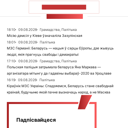
ПАКАЗАЦЬ БОЛЬШ
СТУЖКА НАВІН
18:10
09.08.2026
Грамадства, Палітыка
Місію дэмсіл у Кіеве ўзначаліла Зазулінская
18:01
09.08.2026
Палітыка
МЗС Германіі: Беларусь — нацыя ў сэрцы Еўропы, дзе жывуць
людзі, якія прагнуць свабоды і дэмакратыі
17:10
09.08.2026
Грамадства, Палітыка
Польская паліцыя затрымала беларуса Яна Маркава —
арганізатара мітынгу да гадавіны выбараў-2020 ва Уроцлаве
16:19
09.08.2026
Палітыка
Кіраўнік МЗС Украіны: Спадзяемся, Беларусь стане свабоднай
краінай, будучыню якой пачне вызначаць народ, а не Масква
Падпісвайцеся