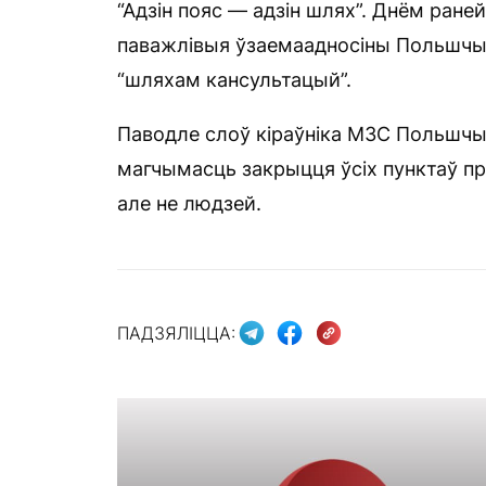
“Адзін пояс — адзін шлях”. Днём раней
паважлівыя ўзаемаадносіны Польшчы 
“шляхам кансультацый”.
Паводле слоў кіраўніка МЗС Польшчы
магчымасць закрыцця ўсіх пунктаў п
але не людзей.
ПАДЗЯЛІЦЦА: