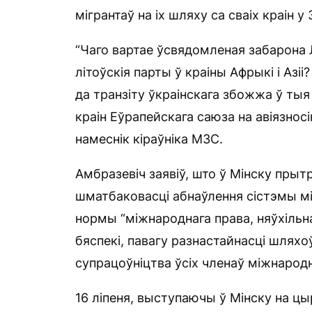
мігрантаў на іх шляху са сваіх краін 
“Чаго вартае ўсвядомленая забарона Л
літоўскія парты ў краіны Афрыкі і Азі
да транзіту ўкраінскага збожжа ў тыя
краін Еўрапейскага саюза на авіязнос
намеснік кіраўніка МЗС.
Амбразевіч заявіў, што ў Мінску прыт
шматбаковасці абнаўлення сістэмы мі
нормы “міжнароднага права, няўхіль
бяспекі, павагу разнастайнасці шлях
супрацоўніцтва ўсіх членаў міжнародн
16 ліпеня, выступаючы ў Мінску на ц