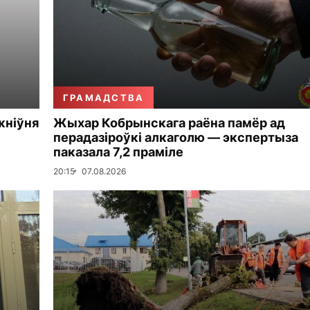
ГРАМАДСТВА
жніўня
Жыхар Кобрынскага раёна памёр ад
перадазіроўкі алкаголю — экспертыза
паказала 7,2 праміле
20:15
07.08.2026