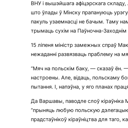
ВНУ і вышэйшага афіцэрскага складу,
што ўлады ў Мінску прапануюць урэгул
пакуль узаемнасці не бачым. Таму на
трымаць сухім на Паўночна-Заходнім і
15 ліпеня міністр замежных спраў М
нежаданні развязваць праблему на м
“Мяч на польскім баку, — сказаў ён. —
настроены. Але, відаць, польскаму бо
пытання. І, напэўна, у яго планах пра
Да Варшавы, паводле слоў кіраўніка 
“прыняць любую польскую дэлегацыю,
прадстаўнікоў кіраўніцтва для таго, 