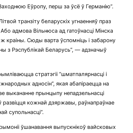
у Заходнюю Еўропу, перш за ўсё ў Германію”.
ітвой транзіту беларускіх угнаенняў праз
і? Або адмова Вільнюса ад гатоўнасці Мінска
 ж краіны. Сюды варта ўспомніць і забарону
іны з Рэспублікай Беларусь”, — адзначыў
рымліваюцца стратэгіі “шматпалярнасці і
жнародных адносін”, якая абапіраецца на
нае выкананне прынцыпу непадзельнасці
оў развіцця кожнай дзяржавы, раўнапраўнае
ай супольнасці”.
ырымоніі ўшанавання выпускнікоў вайсковых