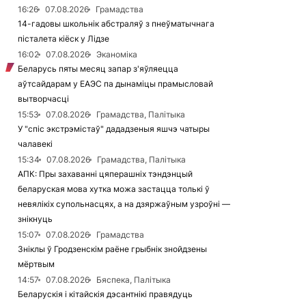
16:26
07.08.2026
Грамадства
14-гадовы школьнік абстраляў з пнеўматычнага
пісталета кіёск у Лідзе
16:02
07.08.2026
Эканоміка
Беларусь пяты месяц запар з'яўляецца
аўтсайдарам у ЕАЭС па дынаміцы прамысловай
вытворчасці
15:53
07.08.2026
Грамадства, Палітыка
У "спіс экстрэмістаў" дададзеныя яшчэ чатыры
чалавекі
15:34
07.08.2026
Грамадства, Палітыка
АПК: Пры захаванні цяперашніх тэндэнцый
беларуская мова хутка можа застацца толькі ў
невялікіх супольнасцях, а на дзяржаўным узроўні —
знікнуць
15:07
07.08.2026
Грамадства
Зніклы ў Гродзенскім раёне грыбнік знойдзены
мёртвым
14:57
07.08.2026
Бяспека, Палітыка
Беларускія і кітайскія дэсантнікі правядуць