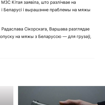
 МЗС Кітая заявіла, што разлічвае на
і Беларусі і вырашэнне праблемы на мяжы
 Радаслава Сікорскага, Варшава разглядае
ропуску на мяжы з Беларуссю — для грузаў,