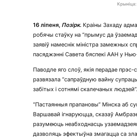
Крыніца
16 ліпеня,
Позірк
.
Краіны Захаду адма
робячы стаўку на “прымус да ўзаемадзе
заявіў намеснік міністра замежных сп
пасяджэнні Савета бяспекі ААН у Нью
Паводле яго слоў, якія перадае прэ
развязала “сапраўдную вайну супраць 
забітых і сотнямі скалечаных людзей”
“Пастаянныя прапановы” Мінска аб су
Варшавай ігнаруюцца, сказаў Амбразев
разумеюць неабходнасць узаемадзеянн
дазволяць эфектыўна змагацца са зл