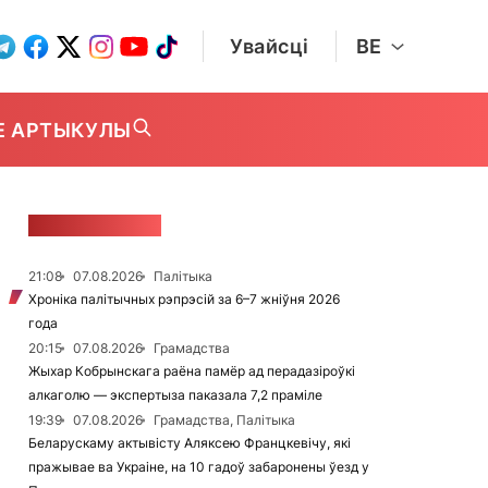
Увайсці
BE
Е АРТЫКУЛЫ
СТУЖКА НАВІН
21:08
07.08.2026
Палітыка
Хроніка палітычных рэпрэсій за 6–7 жніўня 2026
года
20:15
07.08.2026
Грамадства
Жыхар Кобрынскага раёна памёр ад перадазіроўкі
алкаголю — экспертыза паказала 7,2 праміле
19:39
07.08.2026
Грамадства, Палітыка
Беларускаму актывісту Аляксею Францкевічу, які
пражывае ва Украіне, на 10 гадоў забаронены ўезд у