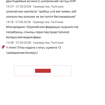
двухтыднёвыя вучэнні ў цэнтральнай частцы КНР
14:27
07.08.2026
Грамадства, Палітыка
Ціханоўская заклікала "зрабіць усё магчымае, каб
злачынствы рэжыму не засталіся беспакаранымі"
14:19
07.08.2026
Грамадства, Палітыка
Міжнародная і Еўрапейская федэрацыі журналістаў
патрабуюць спыніць пераслед прадстаўнікоў
беларускай медыясферы
13:58
07.08.2026
Грамадства, Палітыка
У ліпені Літва надала статус уцекача 12
грамадзянам Беларусі
ЧЫТАЦЬ