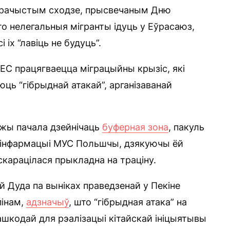
 ўрачыстым сходзе, прысвечаным Дню
то нелегальныя мігранты ідуць у Еўрасаюз,
і іх “лавіць не будуць”.
 ЕС працягваецца міграцыйны крызіс, які
ць “гібрыднай атакай”, арганізаванай
яжы пачала дзейнічаць
буферная зона
, пакуль
е інфармацыі МУС Польшчы, дзякуючы ёй
карацілася прыкладна на траціну.
 Дуда па выніках праведзенай у Пекіне
пінам,
адзначыў
, што “гібрыдная атака” на
шкодай для рэалізацыі кітайскай ініцыятывы