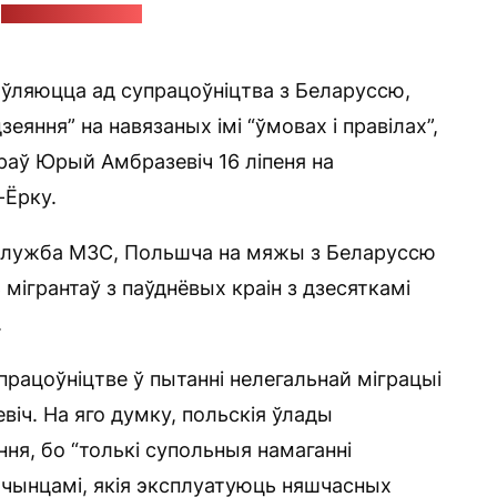
:
прэс-служба МЗС
ўляюцца ад супрацоўніцтва з Беларуссю,
яння” на навязаных імі “ўмовах і правілах”,
раў Юрый Амбразевіч 16 ліпеня на
-Ёрку.
с-служба МЗС, Польшча на мяжы з Беларуссю
мігрантаў з паўднёвых краін з дзесяткамі
.
працоўніцтве ў пытанні нелегальнай міграцыі
іч. На яго думку, польскія ўлады
я, бо “толькі супольныя намаганні
ачынцамі, якія эксплуатуюць няшчасных