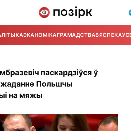
АЛІТЫКА
ЭКАНОМІКА
ГРАМАДСТВА
БЯСПЕКА
УС
мбразевіч паскардзіўся ў
нежаданне Польшчы
цыі на мяжы