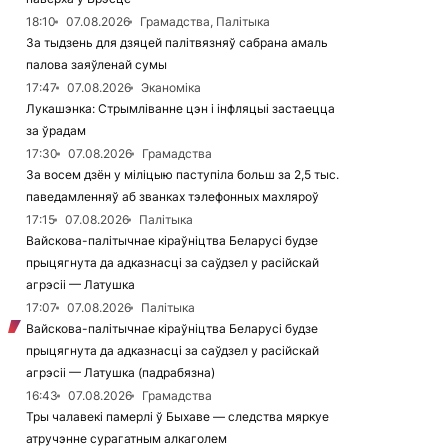
18:10
07.08.2026
Грамадства, Палітыка
За тыдзень для дзяцей палітвязняў сабрана амаль
палова заяўленай сумы
17:47
07.08.2026
Эканоміка
Лукашэнка: Стрымліванне цэн і інфляцыі застаецца
за ўрадам
17:30
07.08.2026
Грамадства
За восем дзён у міліцыю паступіла больш за 2,5 тыс.
паведамленняў аб званках тэлефонных махляроў
17:15
07.08.2026
Палітыка
Вайскова-палітычнае кіраўніцтва Беларусі будзе
прыцягнута да адказнасці за саўдзел у расійскай
агрэсіі — Латушка
17:07
07.08.2026
Палітыка
Вайскова-палітычнае кіраўніцтва Беларусі будзе
прыцягнута да адказнасці за саўдзел у расійскай
агрэсіі — Латушка (падрабязна)
16:43
07.08.2026
Грамадства
Тры чалавекі памерлі ў Быхаве — следства мяркуе
атручэнне сурагатным алкаголем