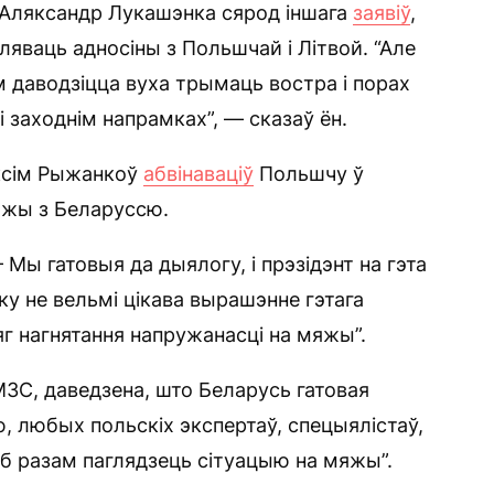
 Аляксандр Лукашэнка сярод іншага
заявіў
,
яваць адносіны з Польшчай і Літвой. “Але
м даводзіцца вуха трымаць востра і порах
 заходнім напрамках”, — сказаў ён.
аксім Рыжанкоў
абвінаваціў
Польшчу ў
яжы з Беларуссю.
 Мы гатовыя да дыялогу, і прэзідэнт на гэта
ку не вельмі цікава вырашэнне гэтага
цяг нагнятання напружанасці на мяжы”.
МЗС, даведзена, што Беларусь гатовая
 любых польскіх экспертаў, спецыялістаў,
каб разам паглядзець сітуацыю на мяжы”.