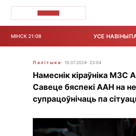
ПОЗІРК+
УСЕ НАВІНЫ
П
МІНСК 21:08
Палітыка
16.07.2024
23:04
Намеснік кіраўніка МЗС А
Савеце бяспекі ААН на 
супрацоўнічаць па сітуа