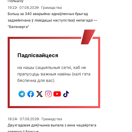
Польшчу
19:22
07.08.2026
Грамадства
Больш за 340 аварыйна-аднаўленчых брыгад
задзейнічана ў ліквідацыі наступстваў непагадзі —
"Белэнерга"
Падпісвайцеся
на нашы сацыяльныя сеткі, каб не
прапусціць важныя навіны (калі гэта
бяспечна для вас)
18:24
07.08.2026
Грамадства
Двухгадовая дзяўчынка выпала з акна чацвёртага
паверха ў Брэсце