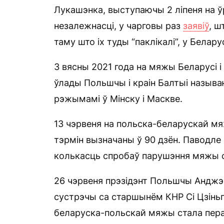
Лукашэнка, выступаючы 2 ліпеня на
незалежнасці, у чарговы раз
заявіў
, ш
таму што іх туды “паклікалі”, у Беларус
З вясны 2021 года на мяжы Беларусі і
ўлады Польшчы і краін Балтыі называю
рэжымамі ў Мінску і Маскве.
13 чэрвеня на польска-беларускай м
тэрмін вызначаны ў 90 дзён. Паводл
колькасць спробаў парушэння мяжы с
26 чэрвеня прэзідэнт Польшчы Анджэй
сустрэчы са старшынём КНР Сі Цзінь
беларуска-польскай мяжы стала пера