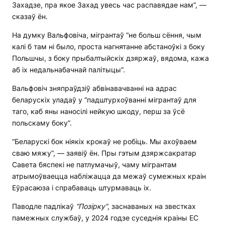
Захадзе, пра якое Захад увесь час распавядае нам”, —
сказаў ён.
На думку Вальфовіча, мігрантаў “не больш сёння, чым
калі б там ні было, проста нагнятанне абстаноўкі з боку
Польшчы, з боку прыбалтыйскіх дзяржаў, вядома, кажа
аб іх недальнабачнай палітыцы”.
Вальфовіч зняпраўдзіў абвінавачванні на адрас
беларускіх уладаў у “падштурхоўванні мігрантаў для
таго, каб яны наносілі нейкую шкоду, перш за ўсё
польскаму боку”.
“Беларускі бок ніякіх крокаў не робіць. Мы ахоўваем
сваю мяжу”, — заявіў ён. Пры гэтым дзяржсакратар
Савета бяспекі не патлумачыў, чаму мігрантам
атрымоўваецца набліжацца да межаў сумежных краін
Еўрасаюза і спрабаваць штурмаваць іх.
Паводле падлікаў
“Позірку”
, заснаваных на звестках
памежных службаў, у 2024 годзе суседнія краіны ЕС