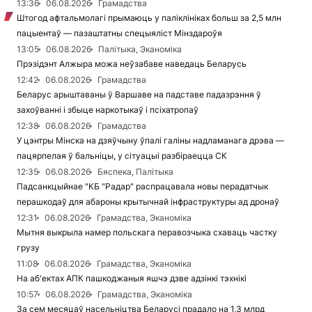
13:36
06.08.2026
Грамадства
Штогод афтальмолагі прымаюць у паліклініках больш за 2,5 млн
пацыентаў — пазаштатны спецыяліст Мінздароўя
13:05
06.08.2026
Палітыка, Эканоміка
Прэзідэнт Алжыра можа неўзабаве наведаць Беларусь
12:42
06.08.2026
Грамадства
Беларус арыштаваны ў Варшаве на падставе падазрэння ў
захоўванні і збыце наркотыкаў і псіхатропаў
12:38
06.08.2026
Грамадства
У цэнтры Мінска на дзяўчыну ўпалі галіны надламанага дрэва —
пацярпелая ў бальніцы, у сітуацыі разбіраецца СК
12:35
06.08.2026
Бяспека, Палітыка
Падсанкцыйнае "КБ "Радар" распрацавала новы перадатчык
перашкодаў для абароны крытычнай інфраструктуры ад дронаў
12:31
06.08.2026
Грамадства, Эканоміка
Мытня выкрыла намер польскага перавозчыка схаваць частку
грузу
11:08
06.08.2026
Грамадства, Эканоміка
На аб'ектах АПК пашкоджаныя яшчэ дзве адзінкі тэхнікі
10:57
06.08.2026
Грамадства, Эканоміка
За сем месяцаў насельніцтва Беларусі прадало на 1,3 млрд