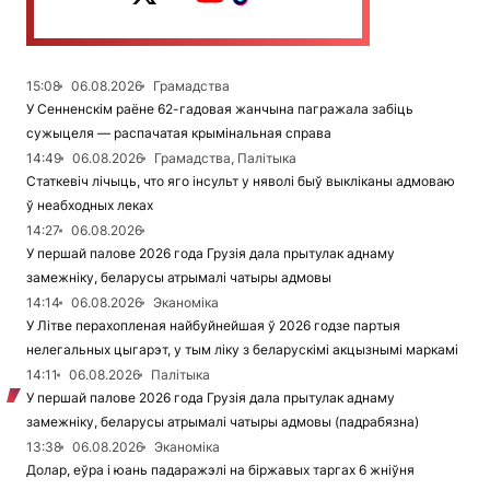
15:08
06.08.2026
Грамадства
У Сенненскім раёне 62-гадовая жанчына пагражала забіць
сужыцеля — распачатая крымінальная справа
14:49
06.08.2026
Грамадства, Палітыка
Статкевіч лічыць, что яго інсульт у няволі быў выкліканы адмоваю
ў неабходных леках
14:27
06.08.2026
У першай палове 2026 года Грузія дала прытулак аднаму
замежніку, беларусы атрымалі чатыры адмовы
14:14
06.08.2026
Эканоміка
У Літве перахопленая найбуйнейшая ў 2026 годзе партыя
нелегальных цыгарэт, у тым ліку з беларускімі акцызнымі маркамі
14:11
06.08.2026
Палітыка
У першай палове 2026 года Грузія дала прытулак аднаму
замежніку, беларусы атрымалі чатыры адмовы (падрабязна)
13:38
06.08.2026
Эканоміка
Долар, еўра і юань падаражэлі на біржавых таргах 6 жніўня