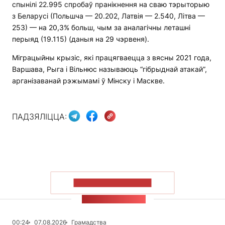
спынілі 22.995 спробаў пранікнення на сваю тэрыторыю
з Беларусі (Польшча — 20.202, Латвія — 2.540, Літва —
253) — на 20,3% больш, чым за аналагічны леташні
перыяд (19.115) (даныя на 29 чэрвеня).
Міграцыйны крызіс, які працягваецца з вясны 2021 года,
Варшава, Рыга і Вільнюс называюць “гібрыднай атакай”,
арганізаванай рэжымамі ў Мінску і Маскве.
ПАДЗЯЛІЦЦА:
ПАКАЗАЦЬ БОЛЬШ
СТУЖКА НАВІН
00:24
07.08.2026
Грамадства