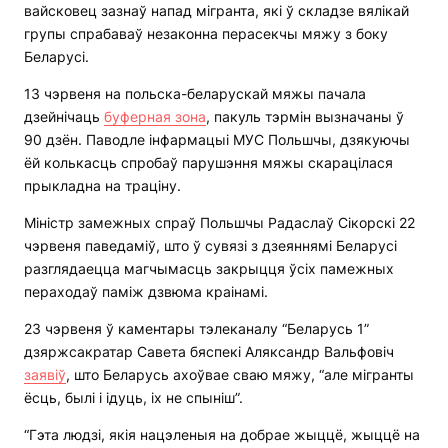
вайсковец зазнаў напад мігранта, які ў складзе вялікай
групы спрабаваў незаконна перасекчы мяжу з боку
Беларусі.
13 чэрвеня на польска-беларускай мяжы пачала
дзейнічаць
буферная зона
, пакуль тэрмін вызначаны ў
90 дзён. Паводле інфармацыі МУС Польшчы, дзякуючы
ёй колькасць спробаў парушэння мяжы скарацілася
прыкладна на траціну.
Міністр замежных спраў Польшчы Радаслаў Сікорскі 22
чэрвеня паведаміў, што ў сувязі з дзеяннямі Беларусі
разглядаецца магчымасць закрыцця ўсіх памежных
пераходаў паміж дзвюма краінамі.
23 чэрвеня ў каментары тэлеканалу “Беларусь 1”
дзяржсакратар Савета бяспекі Аляксандр Вальфовіч
заявіў
, што Беларусь ахоўвае сваю мяжу, “але мігранты
ёсць, былі і ідуць, іх не спыніш”.
“Гэта людзі, якія нацэленыя на добрае жыццё, жыццё на