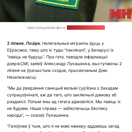
Ілюстрацыйнае фота:
Дзяржпагранкамітэт
2 ліпеня,
Позірк
.
Нелегальныя мігранты ідуць у
Еўрасаюз, таму што іх туды “паклікалі”, у Беларусі іх
“лавіць не будуць”. Пра гэта, паводле інфармацыі
дзяржСМІ, заявіў Аляксандр Лукашэнка, выступаючы 2
ліпеня на ўрачыстым сходзе, прысвечаным Дню
Незалежнасці.
“Мы да ўвядзення санкцый вельмі сур’ёзна з Захадам
супрацоўнічалі, аж да таго, што заключылі дамову аб
рэадмісіі. Потым яны ад гэтага адмовіліся. Мы лавіць іх
не будзем. Наша справа — забяспечыць бяспеку
народа”, — сказаў Лукашэнка.
“Галоўнае ў тым, што я не маю намеру аддаваць загад