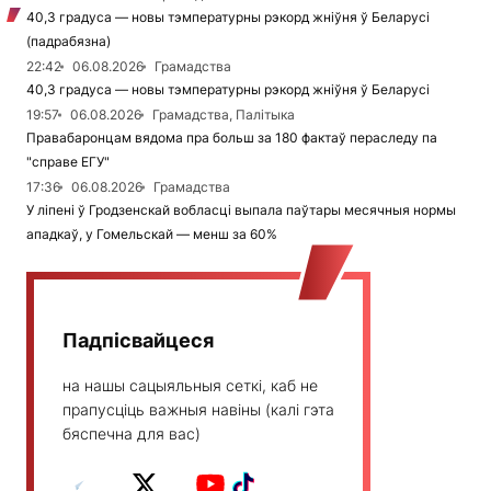
40,3 градуса — новы тэмпературны рэкорд жніўня ў Беларусі
(падрабязна)
22:42
06.08.2026
Грамадства
40,3 градуса — новы тэмпературны рэкорд жніўня ў Беларусі
19:57
06.08.2026
Грамадства, Палітыка
Правабаронцам вядома пра больш за 180 фактаў пераследу па
"справе ЕГУ"
17:36
06.08.2026
Грамадства
У ліпені ў Гродзенскай вобласці выпала паўтары месячныя нормы
ападкаў, у Гомельскай — менш за 60%
Падпісвайцеся
на нашы сацыяльныя сеткі, каб не
прапусціць важныя навіны (калі гэта
бяспечна для вас)