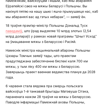
памежнікам, вайскоўцам і іншым, каб яны абаранялі
Еўрапейскі саюз на мяжы Беларусі і Польшчы. Вы
накінулі пятлю на нашу шыю і яшчэ прымушаеце нас, каб
мы абаранялі вас ад гэтых небарак”, — заявіў ён.
18 траўня прэм’ер-міністр Польшчы Дональд Туск
паведаміў
, што ўрад выдзяляе 10 млрд злотых (2,54
млрд долараў) у рамках новай праграмы “Шчыт Усход”
на ўмацаванне мяжы з Беларуссю і Расіяй.
Намеснік міністра нацыянальнай абароны Польшчы
Цэзары Томчык заявіў тады, што праектам
прадугледжана забеспячэнне бяспекі каля 700 км
мяжы, у тым ліку 400 км мяжы з Беларуссю.
Завяршыць праект ваеннае ведамства плануе да 2028
года.
6 чэрвеня стала вядома пра смерць польскага
вайскоўца 1-й танкавай брыгады Матэвуша Сітэка,
параненага нажом 28 траўня на мяжы з Беларуссю.
Паводле інфармацыі Памежнай аховы Польшчы,