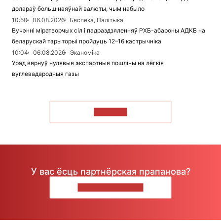
долараў больш наяўнай валюты, чым набыло
10:50
06.08.2026
Бяспека, Палітыка
Вучэнні міратворчых сіл і падраздзяленняў РХБ-абароны АДКБ на
беларускай тэрыторыі пройдуць 12–16 кастрычніка
10:04
06.08.2026
Эканоміка
Урад вярнуў нулявыя экспартныя пошліны на лёгкія
вуглевадародныя газы
ЧЫТАЦЬ
У вас ёсць партнёрская прапанова?
НАПІШЫЦЕ НАМ