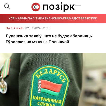
УСЕ НАВІНЫ
ПАЛІТЫКА
ЭКАНОМІКА
ГРАМАДСТВА
БЯСПЕКА
УСЕ
Палітыка
02.07.2024
23:15
Лукашэнка заявіў, што не будзе абараняць
Еўрасаюз на мяжы з Польшчай