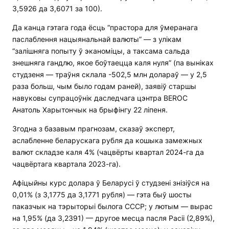
3,5926 да 3,6071 за 100).
Да канца гэтага года ёсць “прастора для ўмеранага
паслаблення нацыянальнай валюты” — з улікам
“залішняга попыту ў эканоміцы, а таксама сальда
знешняга гандлю, якое боўтаецца каля нуля” (па выніках
студзеня — траўня склала -502,5 млн долараў — у 2,5
раза больш, чым было годам раней), заявіў старшы
навуковы супрацоўнік даследчага цэнтра BEROC
Анатоль Харытончык на брыфінгу 22 ліпеня.
Згодна з базавым прагнозам, сказаў эксперт,
аслабленне беларускага рубля да кошыка замежных
валют складзе каля 4% (чацвёрты квартал 2024-га да
чацвёртага квартала 2023-га).
Афіцыйны курс долара ў Беларусі ў студзені знізіўся на
0,01% (з 3,1775 да 3,1771 рубля) — гэта быў шосты
паказчык на тэрыторыі былога СССР; у лютым — вырас
на 1,95% (да 3,2391) — другое месца пасля Расіі (2,89%),