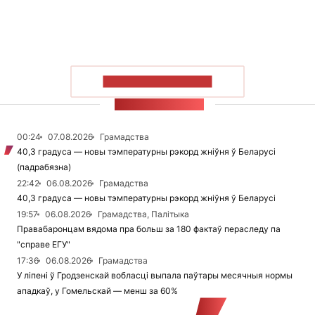
ПАКАЗАЦЬ БОЛЬШ
СТУЖКА НАВІН
00:24
07.08.2026
Грамадства
40,3 градуса — новы тэмпературны рэкорд жніўня ў Беларусі
(падрабязна)
22:42
06.08.2026
Грамадства
40,3 градуса — новы тэмпературны рэкорд жніўня ў Беларусі
19:57
06.08.2026
Грамадства, Палітыка
Правабаронцам вядома пра больш за 180 фактаў пераследу па
"справе ЕГУ"
17:36
06.08.2026
Грамадства
У ліпені ў Гродзенскай вобласці выпала паўтары месячныя нормы
ападкаў, у Гомельскай — менш за 60%