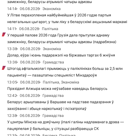
замежніку, беларусы атрымалі чатыры адмовы
14:14
06.08.2026
Эканоміка
У Літве перахопленая найбуйнейшая ў 2026 годзе партыя
нелегальных цыгарэт, у тым ліку з беларускімі акцызнымі маркамі
14:11
06.08.2026
Палітыка
У першай палове 2026 года Грузія дала прытулак аднаму
замежніку, беларусы атрымалі чатыры адмовы (падрабязна)
13:38
06.08.2026
Эканоміка
Долар, еўра і юань падаражэлі на біржавых таргах 6 жніўня
13:36
06.08.2026
Грамадства
Штогод афтальмолагі прымаюць у паліклініках больш за 2,5 млн
пацыентаў — пазаштатны спецыяліст Мінздароўя
13:05
06.08.2026
Палітыка, Эканоміка
Прэзідэнт Алжыра можа неўзабаве наведаць Беларусь
12:42
06.08.2026
Грамадства
Беларус арыштаваны ў Варшаве на падставе падазрэння ў
захоўванні і збыце наркотыкаў і псіхатропаў
12:38
06.08.2026
Грамадства
У цэнтры Мінска на дзяўчыну ўпалі галіны надламанага дрэва —
пацярпелая ў бальніцы, у сітуацыі разбіраецца СК
12:35
06.08.2026
Бяспека, Палітыка