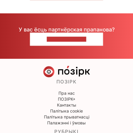
У вас ёсць партнёрская прапанова?
НАПІШЫЦЕ НАМ
ПОЗІРК
Пра нас
ПОЗІРК+
Кантакты
Палітыка cookie
Палітыка прыватнасці
Палажэнні і ўмовы
РУБРЫКІ