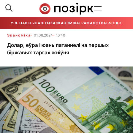
УСЕ НАВІНЫ
ПАЛІТЫКА
ЭКАНОМІКА
ГРАМАДСТВА
БЯСПЕКА
УСЕ
Эканоміка
01.08.2024
16:40
Долар, еўра і юань патаннелі на першых
біржавых таргах жніўня