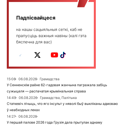
Падпісвайцеся
на нашы сацыяльныя сеткі, каб не
прапусціць важныя навіны (калі гэта
бяспечна для вас)
15:08
06.08.2026
Грамадства
У Сенненскім раёне 62-гадовая жанчына пагражала забіць
сужыцеля — распачатая крымінальная справа
14:49
06.08.2026
Грамадства, Палітыка
Статкевіч лічыць, что яго інсульт у няволі быў выкліканы адмоваю
ў неабходных леках
14:27
06.08.2026
У першай палове 2026 года Грузія дала прытулак аднаму