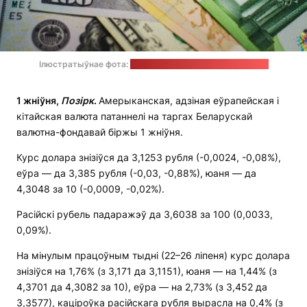
Ілюстратыўнае фота:
unsplash.com / JustStartInvesting
1 жніўня,
Позірк
.
Амерыканская, адзіная еўрапейская і
кітайская валюта патаннелі на таргах Беларускай
валютна-фондавай біржы 1 жніўня.
Курс долара знізіўся да 3,1253 рубля (-0,0024, -0,08%),
еўра — да 3,385 рубля (-0,03, -0,88%), юаня — да
4,3048 за 10 (-0,0009, -0,02%).
Расійскі рубель падаражэў да 3,6038 за 100 (0,0033,
0,09%).
На мінулым працоўным тыдні (22–26 ліпеня) курс долара
знізіўся на 1,76% (з 3,171 да 3,1151), юаня — на 1,44% (з
4,3701 да 4,3082 за 10), еўра — на 2,73% (з 3,452 да
3,3577), каціроўка расійскага рубля вырасла на 0,4% (з