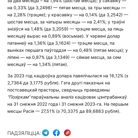
за два месяцы – на 1,94% (шостае месца); у сакавіку —
на 0,33% (да 3,2498) — пятае месца, за тры месяцы —
на 2,28% (трэцяе); у красавіку — на 0,14% (да 3,2542) —
шостае месца, за чатыры месяцы — на 2,41%; у траўні
знізіўся на 1,48% (да 3,2059) — трэцяе месца, за пяць
месяцаў вырас на 0,89% (восьмае). У чэрвені долар
патаннеў на 1,36% (да 3,1624) — трэцяе месца, па
выніках першага паўгоддзя — на 0,48% (пятае месца); у
ліпені — на 0,87% (да 3,1349) — сёмае месца, за сем
месяцаў — на 1,34% (пятае).
За 2023 год каціроўка долара павялічылася на 16,12% (з
2,7364 да 3,1775 рубля). Гэта другі паказчык на
постсавецкай прасторы, сведчыць праведзены
“Позіркам”
параўнальны аналіз каціровак цэнтрабанкаў
на 31 снежня 2022 года і 31 снежня 2023-га. На першым
месцы Расія — 27,51% (з 70,3375 да 89,6883 рубля).
ПАДЗЯЛІЦЦА: