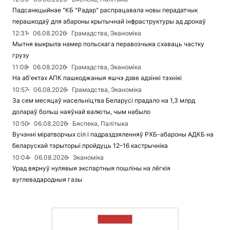
Падсанкцыйнае "КБ "Радар" распрацавала новы перадатчык
перашкодаў для абароны крытычнай інфраструктуры ад дронаў
12:31
06.08.2026
Грамадства, Эканоміка
Мытня выкрыла намер польскага перавозчыка схаваць частку
грузу
11:08
06.08.2026
Грамадства, Эканоміка
На аб'ектах АПК пашкоджаныя яшчэ дзве адзінкі тэхнікі
10:57
06.08.2026
Грамадства, Эканоміка
За сем месяцаў насельніцтва Беларусі прадало на 1,3 млрд
долараў больш наяўнай валюты, чым набыло
10:50
06.08.2026
Бяспека, Палітыка
Вучэнні міратворчых сіл і падраздзяленняў РХБ-абароны АДКБ на
беларускай тэрыторыі пройдуць 12–16 кастрычніка
10:04
06.08.2026
Эканоміка
Урад вярнуў нулявыя экспартныя пошліны на лёгкія
вуглевадародныя газы
ЧЫТАЦЬ