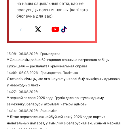
на нашы сацыяльныя сеткі, каб не
прапусціць важныя навіны (калі гэта
бяспечна для вас)
15:08
06.08.2026
Грамадства
У Сенненскім раёне 62-гадовая жанчына пагражала забіць
сужыцеля — распачатая крымінальная справа
14:49
06.08.2026
Грамадства, Палітыка
Статкевіч лічыць, что яго інсульт у няволі быў выкліканы адмоваю
ў неабходных леках
14:27
06.08.2026
У першай палове 2026 года Грузія дала прытулак аднаму
замежніку, беларусы атрымалі чатыры адмовы
14:14
06.08.2026
Эканоміка
У Літве перахопленая найбуйнейшая ў 2026 годзе партыя
нелегальных цыгарэт, у тым ліку з беларускімі акцызнымі маркамі