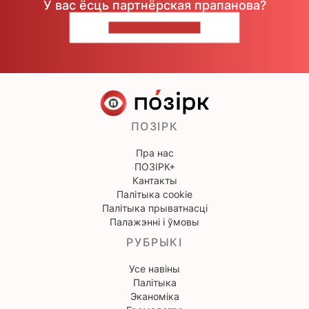
У вас ёсць партнёрская прапанова?
НАПІШЫЦЕ НАМ
ПОЗІРК
Пра нас
ПОЗІРК+
Кантакты
Палітыка cookie
Палітыка прыватнасці
Палажэнні і ўмовы
РУБРЫКІ
Усе навіны
Палітыка
Эканоміка