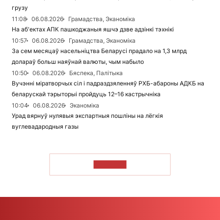
грузу
11:08
06.08.2026
Грамадства, Эканоміка
На аб'ектах АПК пашкоджаныя яшчэ дзве адзінкі тэхнікі
10:57
06.08.2026
Грамадства, Эканоміка
За сем месяцаў насельніцтва Беларусі прадало на 1,3 млрд
долараў больш наяўнай валюты, чым набыло
10:50
06.08.2026
Бяспека, Палітыка
Вучэнні міратворчых сіл і падраздзяленняў РХБ-абароны АДКБ на
беларускай тэрыторыі пройдуць 12–16 кастрычніка
10:04
06.08.2026
Эканоміка
Урад вярнуў нулявыя экспартныя пошліны на лёгкія
вуглевадародныя газы
ЧЫТАЦЬ