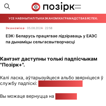
УСЕ НАВІНЫ
ПАЛІТЫКА
ЭКАНОМІКА
ГРАМАДСТВА
БЯСПЕКА
УСЕ
Эканоміка
05.08.2024
22:58
ЕЭК: Беларусь працягвае лідзіраваць у ЕАЭС
па дынаміцы сельгасвытворчасці
Кантэнт даступны толькі падпісчыкам
"Позірк+".
Калі ласка, аўтарызуйцеся альбо звярніцеся ў
службу падпіскі:
pozirk@pozirk.online
Вы можаце вернуцца на
Галоўную