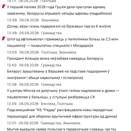
14:11
06.08.2026
Палітыка
У першай палове 2026 года Грузія дала прытулак аднаму
замежніку, беларусы атрымалі чатыры адмовы (падрабязна)
13:38
06.08.2026
Эканоміка
Долар, еўра і юань падаражэлі на біржавых таргах 6 жніўня
13:36
06.08.2026
Грамадства
Штогод афтальмолагі прымаюць у паліклініках больш за 2,5 млн
пацыентаў — пазаштатны спецыяліст Мінздароўя
13:05
06.08.2026
Палітыка, Эканоміка
Прэзідэнт Алжыра можа неўзабаве наведаць Беларусь
12:42
06.08.2026
Грамадства
Беларус арыштаваны ў Варшаве на падставе падазрэння ў
захоўванні і збыце наркотыкаў і псіхатропаў
12:38
06.08.2026
Грамадства
У цэнтры Мінска на дзяўчыну ўпалі галіны надламанага дрэва —
пацярпелая ў бальніцы, у сітуацыі разбіраецца СК
12:35
06.08.2026
Бяспека, Палітыка
Падсанкцыйнае "КБ "Радар" распрацавала новы перадатчык
перашкодаў для абароны крытычнай інфраструктуры ад дронаў
12:31
06.08.2026
Грамадства, Эканоміка
Мытня выкрыла намер польскага перавозчыка схаваць частку