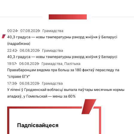
СТУЖКА НАВІН
00:24
07.08.2026
Грамадства
40,3 градуса — новы тэмпературны рэкорд жніўня ў Беларусі
(падрабязна)
22:42
06.08.2026
Грамадства
40,3 градуса — новы тэмпературны рэкорд жніўня ў Беларусі
19:57
06.08.2026
Грамадства, Палітыка
Правабаронцам вядома пра больш за 180 фактаў пераследу па
"справе ЕГУ"
17:36
06.08.2026
Грамадства
У ліпені ў Гродзенскай вобласці выпала паўтары месячныя нормы
ападкаў, у Гомельскай — менш за 60%
Падпісвайцеся