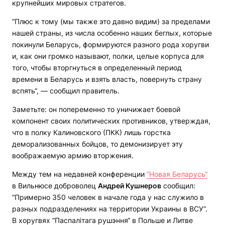
крупнейших мировых стратегов.
“Плюс к тому (мы также это давно видим) за пределами
нашей страны, из числа особенно наших беглых, которые
покинули Беларусь, формируются разного рода хоругви
и, как они громко называют, полки, целые корпуса для
того, чтобы вторгнуться в определенный период
времени в Беларусь и взять власть, повернуть страну
вспять“, — сообщил правитель.
Заметьте: он попеременно то уничижает боевой
компонент своих политических противников, утверждая,
что в полку Калиновского (ПКК) лишь горстка
деморализованных бойцов, то демонизирует эту
воображаемую армию вторжения.
Между тем на недавней конференции
“Новая Беларусь“
в Вильнюсе доброволец
Андрей Кушнеров
сообщил:
“Примерно 350 человек в начале года у нас служило в
разных подразделениях на территории Украины в ВСУ“.
В хоругвях “Паспалітага рушэння“ в Польше и Литве