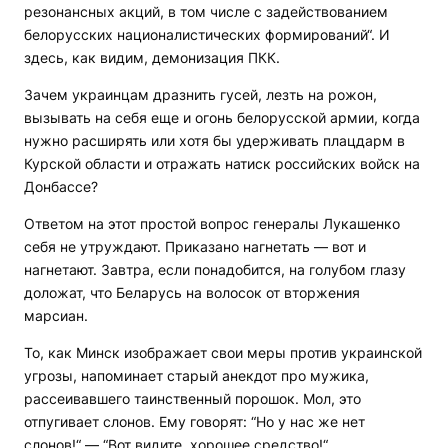
резонансных акций, в том числе с задействованием
белорусских националистических формирований“. И
здесь, как видим, демонизация ПКК.
Зачем украинцам дразнить гусей, лезть на рожон,
вызывать на себя еще и огонь белорусской армии, когда
нужно расширять или хотя бы удерживать плацдарм в
Курской области и отражать натиск российских войск на
Донбассе?
Ответом на этот простой вопрос генералы Лукашенко
себя не утруждают. Приказано нагнетать — вот и
нагнетают. Завтра, если понадобится, на голубом глазу
доложат, что Беларусь на волосок от вторжения
марсиан.
То, как Минск изображает свои меры против украинской
угрозы, напоминает старый анекдот про мужика,
рассеивавшего таинственный порошок. Мол, это
отпугивает слонов. Ему говорят: “Но у нас же нет
слонов!“ — “Вот видите, хорошее средство!“