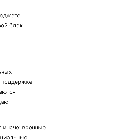
бюджете
вой блок
ьных
, поддержке
аются
щают
 иначе: военные
оциальные