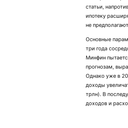
статьи, напроти
ипотеку расширя
не предполагаю
Основные парам
три года сосред
Минфин пытаетс
прогнозам, выра
Однако уже в 20
доходы увеличат
трлн). В после
доходов и расхо