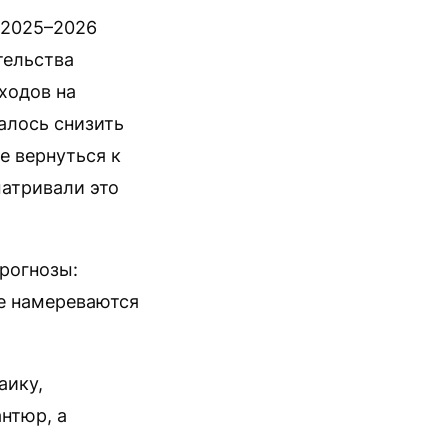
 2025–2026
тельства
ходов на
алось снизить
е вернуться к
атривали это
рогнозы:
ее намереваются
аику,
нтюр, а