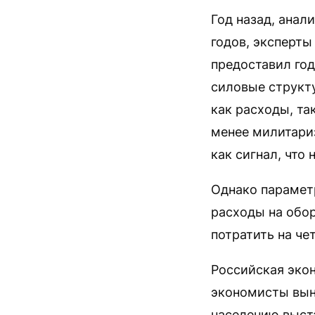
Год назад, анал
годов, эксперты
предоставил год
силовые структу
как расходы, та
менее милитари
как сигнал, что 
Однако парамет
расходы на обор
потратить на че
Российская экон
экономисты вын
населению выста