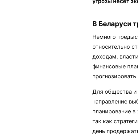
угрозы несет э
В Беларуси т
Немного предыст
относительно с
доходам, власт
финансовые пла
прогнозировать
Для общества и 
направление вы
планирование в 
так как стратег
день продержать