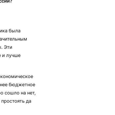
ссии?
мика была
начительным
. Эти
е и лучше
 экономическое
тнее бюджетное
о сошло на нет,
ь простоять да