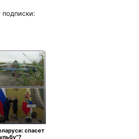
 подписки:
еларуси: спасет
бульбу"?