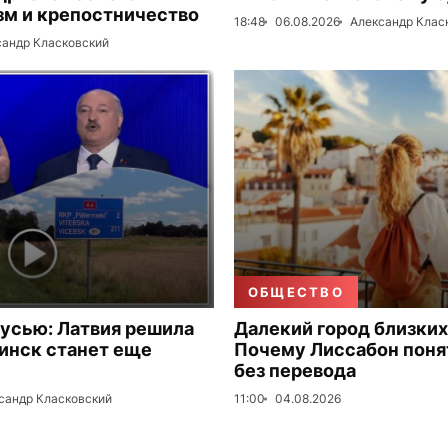
зм и крепостничество
18:48
06.08.2026
Александр Клас
сандр Класковский
ОБЩЕСТВО
русью: Латвия решила
Далекий город близких
Минск станет еще
Почему Лиссабон поня
без перевода
сандр Класковский
11:00
04.08.2026