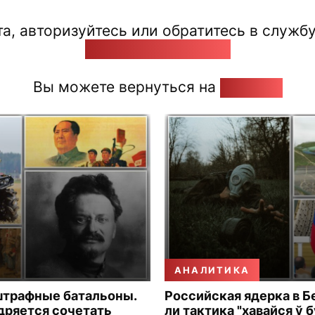
а, авторизуйтесь или обратитесь в службу
pozirk@pozirk.online
Вы можете вернуться на
Главную
АНАЛИТИКА
штрафные батальоны.
Российская ядерка в Б
дряется сочетать
ли тактика "хавайся ў 