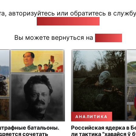
а, авторизуйтесь или обратитесь в службу
pozirk@pozirk.online
Вы можете вернуться на
Главную
АНАЛИТИКА
штрафные батальоны.
Российская ядерка в Б
дряется сочетать
ли тактика "хавайся ў 