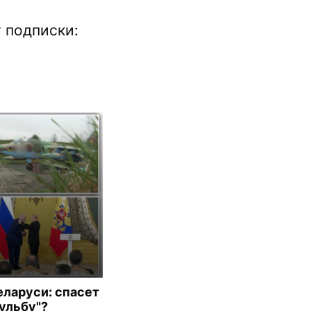
 подписки:
еларуси: спасет
бульбу"?