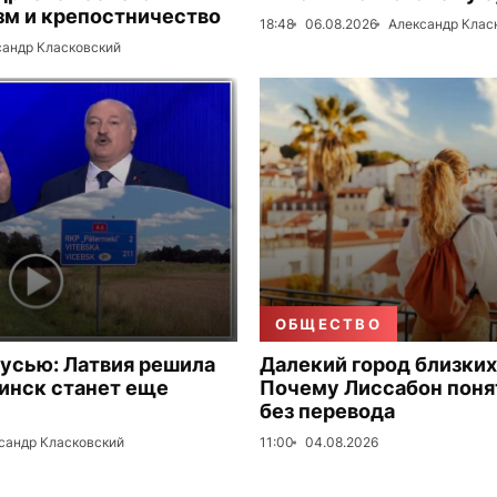
зм и крепостничество
18:48
06.08.2026
Александр Клас
сандр Класковский
ОБЩЕСТВО
русью: Латвия решила
Далекий город близких
Минск станет еще
Почему Лиссабон поня
без перевода
сандр Класковский
11:00
04.08.2026