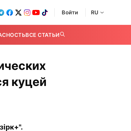
Войти
RU
АСНОСТЬ
ВСЕ СТАТЬИ
ических
я куцей
ірк+".