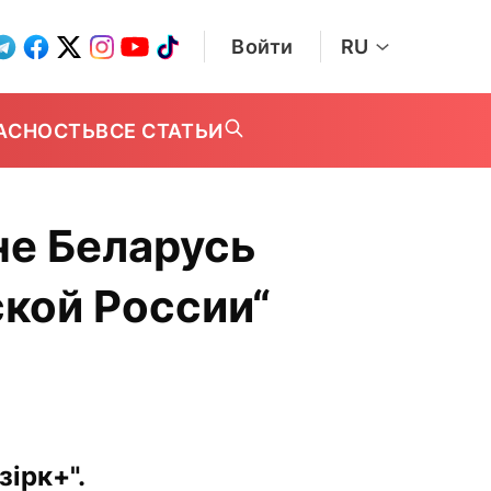
Войти
RU
АСНОСТЬ
ВСЕ СТАТЬИ
не Беларусь
ской России“
ірк+".