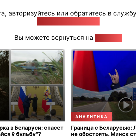
а, авторизуйтесь или обратитесь в службу
pozirk@pozirk.online
Вы можете вернуться на
Главную
АНАЛИТИКА
рка в Беларуси: спасет
Граница с Беларусью: 
айся ў бульбу"?
не обострять. Минск с