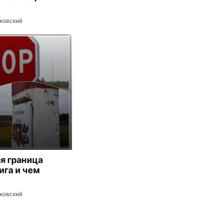
ковский
я граница
ига и чем
ковский