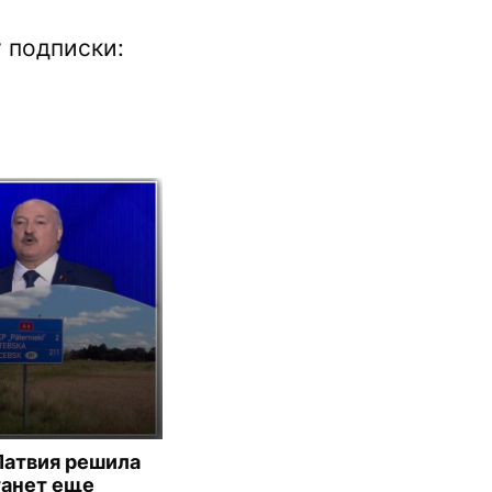
 подписки:
Латвия решила
танет еще