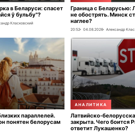
рка в Беларуси: спасет
Граница с Беларусью: 
айся ў бульбу"?
не обострять. Минск с
наглее?
сандр Класковский
20:52
04.08.2026
Александр Клас
АНАЛИТИКА
близких параллелей.
Латвийско-белорусска
он понятен белорусам
закрыта. Чего боится Р
ответит Лукашенко?