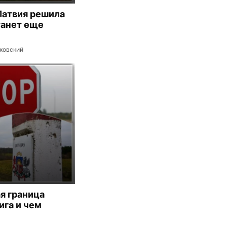
Латвия решила
танет еще
ковский
я граница
ига и чем