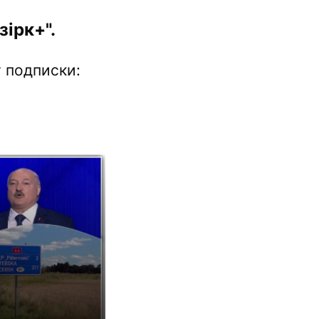
ірк+".
 подписки: