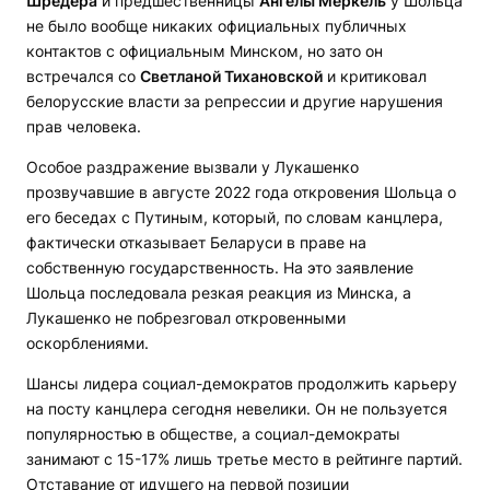
Шредера
и предшественницы
Ангелы Меркель
у Шольца
не было вообще никаких официальных публичных
контактов с официальным Минском, но зато он
встречался со
Светланой Тихановской
и критиковал
белорусские власти за репрессии и другие нарушения
прав человека.
Особое раздражение вызвали у Лукашенко
прозвучавшие в августе 2022 года откровения Шольца о
его беседах с Путиным, который, по словам канцлера,
фактически отказывает Беларуси в праве на
собственную государственность. На это заявление
Шольца последовала резкая реакция из Минска, а
Лукашенко не побрезговал откровенными
оскорблениями.
Шансы лидера социал-демократов продолжить карьеру
на посту канцлера сегодня невелики. Он не пользуется
популярностью в обществе, а социал-демократы
занимают с 15-17% лишь третье место в рейтинге партий.
Отставание от идущего на первой позиции