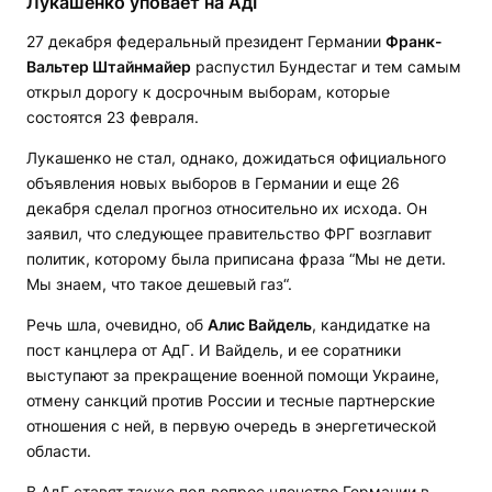
Лукашенко уповает на АдГ
27 декабря федеральный президент Германии
Франк-
Вальтер Штайнмайер
распустил Бундестаг и тем самым
открыл дорогу к досрочным выборам, которые
состоятся 23 февраля.
Лукашенко не стал, однако, дожидаться официального
объявления новых выборов в Германии и еще 26
декабря сделал прогноз относительно их исхода. Он
заявил, что следующее правительство ФРГ возглавит
политик, которому была приписана фраза “Мы не дети.
Мы знаем, что такое дешевый газ“.
Речь шла, очевидно, об
Алис Вайдель
, кандидатке на
пост канцлера от АдГ. И Вайдель, и ее соратники
выступают за прекращение военной помощи Украине,
отмену санкций против России и тесные партнерские
отношения с ней, в первую очередь в энергетической
области.
В АдГ ставят также под вопрос членство Германии в