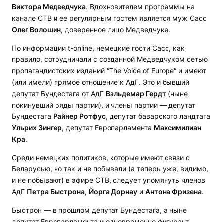
Виктора Медведчука
. Вдохновителем программы на
канале СТВ и ее регулярным гостем является муж Сасс
Олег Волошин
, доверенное лицо Медведчука.
По информации t-online, немецкие гости Сасс, как
правило, сотрудничали с созданной Медведчуком сетью
пропагандистских изданий “The Voice of Europe“ и имеют
(или имели) прямое отношение к АдГ. Это и бывший
депутат Бундестага от АдГ
Вальдемар Гердт
(ныне
покинувший ряды партии), и члены партии — депутат
Бундестага
Райнер Ротфус
, депутат баварского ландтага
Ульрих Зингер
, депутат Европарламента
Максимилиан
Кра
.
Среди немецких политиков, которые имеют связи с
Беларусью, но так и не побывали (а теперь уже, видимо,
и не побывают) в эфире СТВ, следует упомянуть членов
АдГ
Петра Быстрона
,
Йорга Дорнау
и
Антона Фризена
.
Быстрон — в прошлом депутат Бундестага, а ныне
депутат Европарламента и одновременно фигурант