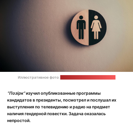
Иллюстративное фото:
Tim Mossholder / unsplash.com
“Поз
ірк”
изучил
опубликованные программы
кандидатов в президенты, посмотрел и послушал их
выступления по телевидению и радио на предмет
наличия гендерной повестки. Задача оказалась
непростой.