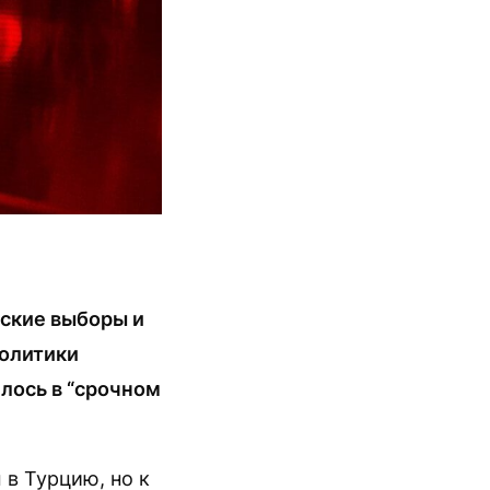
тские выборы и
политики
илось в “срочном
в Турцию, но к