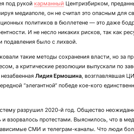
ея под рукой
карманный
Центризбирком, преданн
лируя медиаполе, он не считал это опасным для с
ционных политиков в бюллетене — это даже бодр
нтности. И не несло никаких рисков, так как рес
и подавления было с лихвой.
ковали такие методы сохранения власти, но за п
ресом, а критические резолюции выпускали по за
 незабвенная
Лидия Ермошина
, возглавлявшая ЦИ
ередной “элегантной“ победе кое-кого единственн
стему разрушил 2020-й год. Общество неожидан
 и взорвалось протестами. Выяснилось, что в ме
ависимые СМИ и телеграм-каналы. Что люди бол