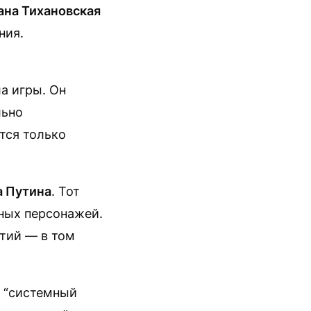
ана Тихановская
ния.
а игры. Он
льно
тся только
 Путина
. Тот
ных персонажей.
ртий — в том
и “системный