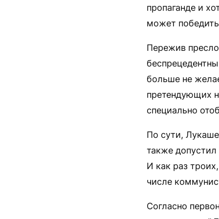
пропаганде и хо
может победить
Пережив пресло
беспрецедентны
больше не желае
претендующих на
специально от
По сути, Лукаш
также допустил
И как раз троих
числе коммунист
Согласно перво