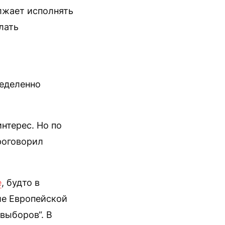
лжает исполнять
лать
ределенно
нтерес. Но по
роговорил
е
, будто в
ие Европейской
выборов“. В