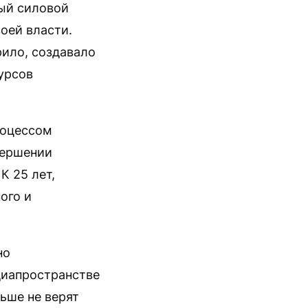
ый силовой
воей власти.
ило, создавало
урсов
роцессом
вершении
К 25 лет,
ого и
но
диапространстве
ьше не верят