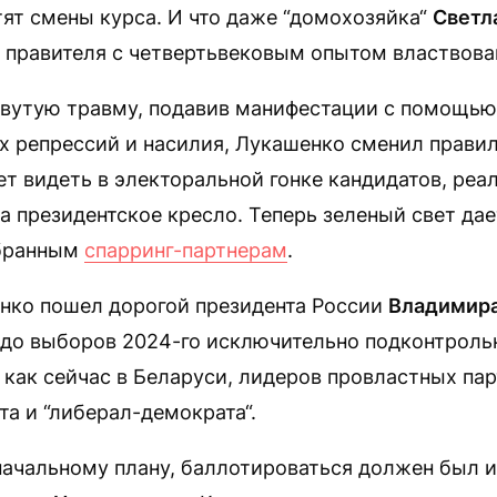
тят смены курса. И что даже “домохозяйка“
Светл
 правителя с четвертьвековым опытом властвова
вутую травму, подавив манифестации с помощью
х репрессий и насилия, Лукашенко сменил правил
т видеть в электоральной гонке кандидатов, реа
 президентское кресло. Теперь зеленый свет дае
обранным
спарринг-партнерам
.
енко пошел дорогой президента России
Владимира
 до выборов 2024-го исключительно подконтроль
, как сейчас в Беларуси, лидеров провластных па
а и “либерал-демократа“.
начальному плану, баллотироваться должен был 