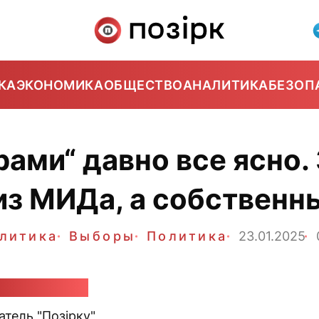
КА
ЭКОНОМИКА
ОБЩЕСТВО
АНАЛИТИКА
БЕЗОП
ами“ давно все ясно.
 из МИДа, а собственн
литика
Выборы
Политика
23.01.2025
ав Коростень
тель "Позірку"