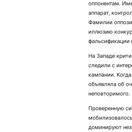
оппонентам. Им
аппарат, контро
Фамилии оппози
иллюзию конкуре
фальсификации 
На Западе крити
следили с инте
кампании. Когда
объявляла об оч
неповторимого.
Проверенную си
мобилизовалось
доминируют нез