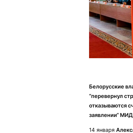
Белорусские вла
“перевернул стр
отказываются сч
заявлении“ МИДа
14 января
Алекс