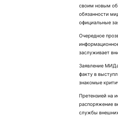
своим новым об
обязанности ми
официальные за
Очередное проз
информационное
заслуживает вн
Заявление МИДа 
факту в выступ
знакомые крити
Претензией на и
распоряжение ве
службы внешних 