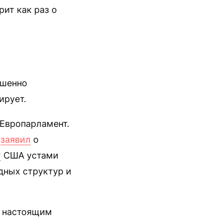
рит как раз о
ршенно
ирует.
 Европарламент.
заявил
о
т
США устами
дных структур и
х настоящим