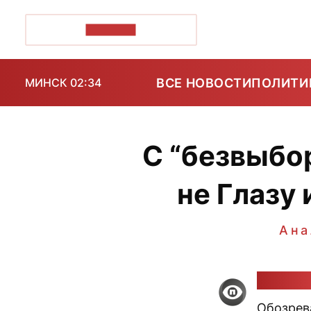
ПОЗІРК+
ВСЕ НОВОСТИ
ПОЛИТИ
МИНСК 02:34
С “безвыбор
не Глазу
Ана
Вячесл
Обозрева