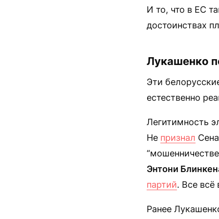
И то, что в ЕС 
достоинствах п
Лукашенко п
Эти белорусски
естественно реа
Легитимность эл
Не
признал
Сена
“мошенничестве
Энтони Блинкен
партий
. Все всё
Ранее Лукашенк