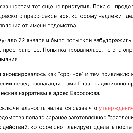
язанностям тот еще не приступил. Пока он продо
довского пресс-секретаря, которому надлежит де
явления от имени ведомства.
вучало 22 января и было попыткой взбудоражить
 пространство. Попытка провалилась, но она оп
имания.
анонсировалось как “срочное“ и тем привлекло и
лении перед пропагандистами Глаз традиционно п
ческие нарративы в адрес Евросоюза.
сключительность является разве что
утверждени
домства попало заранее заготовленное “заявлен
действий, которое оно планирует сделать после 