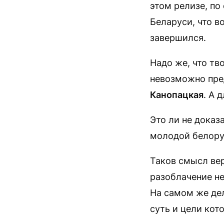
этом релизе, по
Беларуси, что в
завершился.
Надо же, что тв
невозможно пред
Канопацкая
. А 
Это ли не доказ
молодой белору
Таков смысл ве
разоблачение н
На самом же дел
суть и цели кот