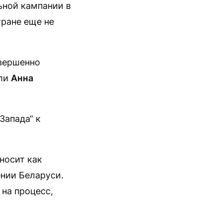
ьной кампании в
тране еще не
овершенно
ли
Анна
Запада“ к
носит как
нии Беларуси.
 на процесс,