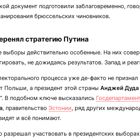
такой документ подготовили заблаговременно, гово
ланирования брюссельских чиновников.
еренял стратегию Путина
е выборы действительно особенные. На них сове
гировать, не дожидаясь результатов. Запад и реаг
екторального процесса уже де-факто не признал
т Польши, а президент этой страны
Анджей Дуда
“. В подобном ключе высказались
Госдепартамен
а
, правительство
Эстонии
, ряд других междунаро
 видят и всё понимают.
о разрешал участвовать в президентских выбора