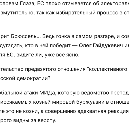
 словам Глаза, ЕС плохо отзывается об электорал
озмутительно, так как избирательный процесс в с
орит Брюссель… Ведь гонка в самом разгаре, и с
угадать, кто в ней победит —
Олег Гайдукевич
и
для ЕС, видите ли, уже все ясно.
ательство предвзятого отношения “коллективного 
сской демократии?
рбальной атаки МИДа, которую ведомство препод
еиссякаемых козней мировой буржуазии в отноше
е это не козни, а совершенно адекватная реакция
орого видны за версту.