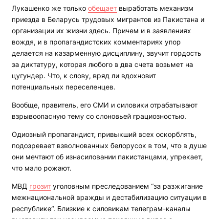
Лукашенко же только
обещает
выработать механизм
приезда в Беларусь трудовых мигрантов из Пакистана и
организации их жизни здесь. Причем и в заявлениях
вождя, и в пропагандистских комментариях упор
делается на казарменную дисциплину, звучит гордость
за диктатуру, которая любого в два счета возьмет на
цугундер. Что, к слову, вряд ли вдохновит
потенциальных переселенцев.
Вообще, правитель, его СМИ и силовики отрабатывают
взрывоопасную тему со слоновьей грациозностью.
Одиозный пропагандист, привыкший всех оскорблять,
подозревает взволнованных белорусок в том, что в душе
они мечтают об изнасиловании пакистанцами, упрекает,
что мало рожают.
МВД
грозит
уголовным преследованием “за разжигание
межнациональной вражды и дестабилизацию ситуации в
республике“. Близкие к силовикам телеграм-каналы