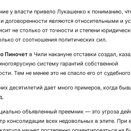
ие у власти привело Лукашенко к пониманию, чт
 и договоренности являются относительными и у
сит не столько от точности и степени юридическ
олько от соотношения политических сил.
то Пиночет
в Чили накануне отставки создал, каза
многоярусную систему гарантий собственной
сти. Тем не менее это не спасло его от судебног
них десятилетий дает много примеров, когда бы
д.
ициально объявленный преемник — это угроза де
тр консолидации всех недовольных в элите. При 
клатура начнет постепенно ориентироваться на б