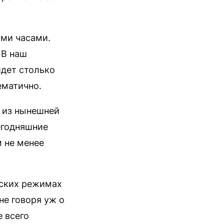
ми часами.
 В наш
йдет столько
ематично.
 из нынешней
сегодняшние
 не менее
рских режимах
не говоря уж о
е всего