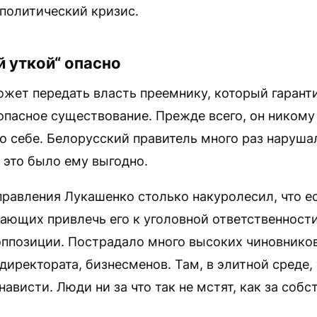
политический кризис.
 уткой“ опасно
ожет передать власть преемнику, который гарант
пасное существование. Прежде всего, он никому 
по себе. Белорусский правитель много раз наруша
 это было ему выгодно.
правления Лукашенко столько накуролесил, что е
ающих привлечь его к уголовной ответственности
оппозиции. Пострадало много высоких чиновников
директората, бизнесменов. Там, в элитной среде,
нависти. Люди ни за что так не мстят, как за собс