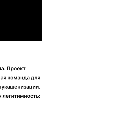
а. Проект
щая команда для
елукашенизации.
я легитимность: