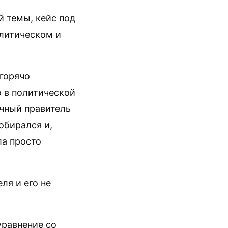
й темы, кейс под
олитическом и
 горячо
о в политической
ичный правитель
обирался и,
ла просто
ля и его не
уравнение со