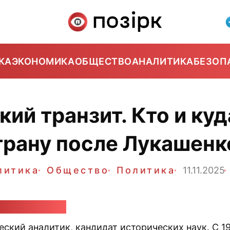
КА
ЭКОНОМИКА
ОБЩЕСТВО
АНАЛИТИКА
БЕЗОП
ий транзит. Кто и ку
трану после Лукашенк
литика
Общество
Политика
11.11.2025
й Карбалевич
ский аналитик, кандидат исторических наук. С 1