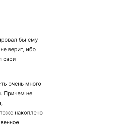
ировал бы ему
не верит, ибо
л свои
сть очень много
. Причем не
,
 тоже накоплено
твенное