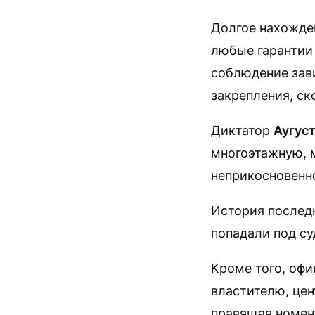
Долгое нахожден
любые гарантии
соблюдение зави
закрепления, ск
Диктатор
Аугус
многоэтажную, 
неприкосновенно
История послед
попадали под су
Кроме того, оф
властителю, цен
правящая номен