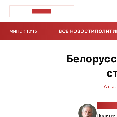
ПОЗІРК+
ВСЕ НОВОСТИ
ПОЛИТИ
МИНСК 10:15
Белорусск
с
Ана
Валери
Политиче