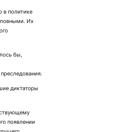
о в политике
словными. Их
ого
лось бы,
о преследования.
вшие диктаторы
йствующему
его появлении
удущего