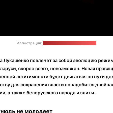
Иллюстрация:
Eugene Shelestov / pexels.com
а Лукашенко повлечет за собой эволюцию режим
ларуси, скорее всего, невозможен. Новая правя
ренней легитимности будет двигаться по пути д
ству для сохранения власти понадобится двойна
и, а также белорусского народа и элиты.
тнюдь не молодеет