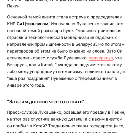
Пекин.
Основной темой визита стала встреча с председателем
КНР
Си Цзиньпином
. Изначально Лукашенко заявил, что
основной темой разговора будет “машиностроительная
отрасль и технологическая модернизация отдельных
направлений промышленности в Беларуси“. Но по итогам
переговоров об этом не было сказано ни слова. Зато Си,
если верить пресс-службе Лукашенко,
подчеркнул
, что
Беларусь, как и Китай, “никогда не подчиняется какому-
либо международному гегемонизму, политике травли”, и
“еще раз поздравил” Лукашенко с “переизбранием” в
январе этого года.
“За этим должно что-то стоять“
Пресс-служба Лукашенко, освещая его поездку в Пекин,
на этот раз опустила важную деталь: а с каким визитом
он прибыл в Китай? Традиционно главы государств (и те,
кто себя к ним приравнивает) могут посетить другую