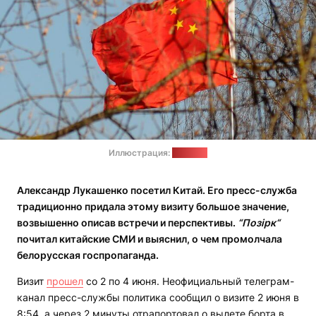
Иллюстрация:
"Позірк"
Александр Лукашенко посетил Китай. Его пресс-служба
традиционно придала этому визиту большое значение,
возвышенно описав встречи и перспективы.
“
Позірк
“
почитал китайские СМИ и выяснил, о чем промолчала
белорусская
гос
пропаганда.
Визит
прошел
со 2 по 4 июня. Неофициальный телеграм-
канал пресс-службы политика сообщил о визите 2 июня в
8:54, а через 2 минуты отрапортовал о вылете борта в