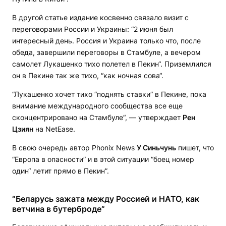
В другой статье издание косвенно связало визит с
переговорами России и Украины: “2 июня был
интересный день. Россия и Украина только что, после
обеда, завершили переговоры в Стамбуле, а вечером
самолет Лукашенко тихо полетел в Пекин“. Приземлился
он в Пекине так же тихо, “как ночная сова“.
“Лукашенко хочет тихо “поднять ставки” в Пекине, пока
внимание международного сообщества все еще
сконцентрировано на Стамбуле“, — утверждает
Рен
Цзиян
на NetEase.
В свою очередь автор Phonix News
У Синьчунь
пишет, что
“Европа в опасности” и в этой ситуации “боец номер
один“ летит прямо в Пекин”.
“Беларусь зажата между Россией и НАТО, как
ветчина в бутерброде“