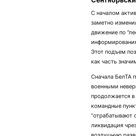
Сентябрьский
С началом акти
заметно измени
движение по “ле
информирования
Этот подъем поз
как часть значи
Сначала БелТА п
военными невер
продолжается в
командные пункт
“отрабатывают о
ликвидация чрез
воздушную разв