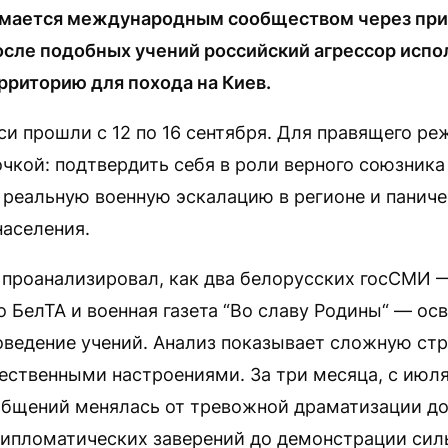
имается международным сообществом через при
после подобных учений российский агрессор испо
рриторию для похода на Киев.
си прошли с 12 по 16 сентября. Для правящего р
очкой: подтвердить себя в роли верного союзника 
 реальную военную эскалацию в регионе и паниче
населения.
Q проанализировал, как два белорусских госСМИ 
 БелТА и военная газета “Во славу Родины“ — ос
оведение учений. Анализ показывает сложную ст
ственными настроениями. За три месяца, с июля
общений менялась от тревожной драматизации до
дипломатических заверений до демонстрации сил