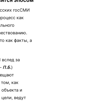
вится эпосом
усских госСМИ
роцесс как
ального
вествованию.
о как факты, а
 вслед за
 —
П.Б.
)
мещают
 том, как
 объекта и
 цели, ведут