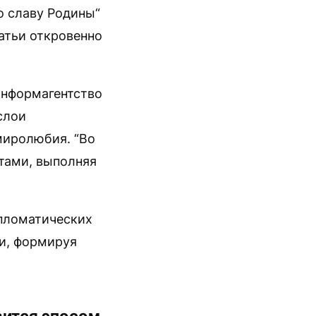
о славу Родины“
атьи откровенно
информагентство
слои
миролюбия. “Во
тами, выполняя
пломатических
ии, формируя