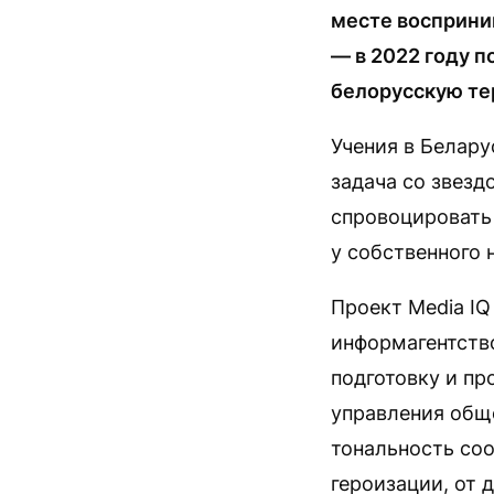
месте восприн
— в 2022 году 
белорусскую те
Учения в Белару
задача со звезд
спровоцировать
у собственного 
Проект Media I
информагентство
подготовку и пр
управления обще
тональность со
героизации, от 