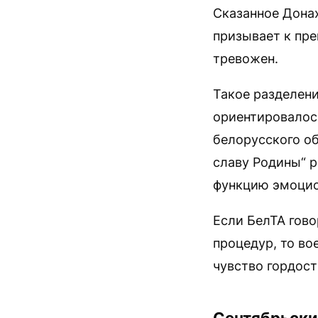
Сказанное Донах
призывает к пре
тревожен.
Такое разделени
ориентировалос
белорусского о
славу Родины“ 
функцию эмоцио
Если БелТА гов
процедур, то во
чувство гордост