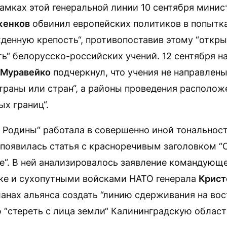
амках этой генеральной линии 10 сентября мини
женков
обвинил европейских политиков в попытка
денную крепость“, противопоставив этому “откры
ь“ белорусско-российских учений. 12 сентября н
 Муравейко
подчеркнул, что учения не направлены
траны или стран“, а районы проведения располож
х границ“.
у Родины“ работала в совершенно иной тональнос
 появилась статья с красноречивым заголовком “
не“. В ней анализировалось заявление командую
ике и сухопутными войсками НАТО генерала
Крист
ланах альянса создать “линию сдерживания на во
“стереть с лица земли“ Калининградскую област