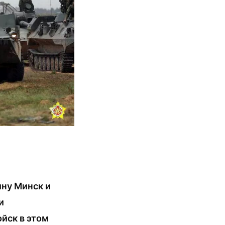
ну Минск и
и
йск в этом