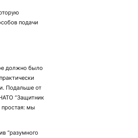
которую
особов подачи
ое должно было
 практически
и. Подальше от
 НАТО “Защитник
 простая: мы
ив “разумного