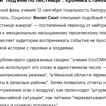
 “подъем по лестнице“: хроника стано
вной фазы учений 12 сентября тональность белор
лась. Социолог
Филип Смит
описывал подобный п
стнице жанров“ — постепенный переход от нейтр
 к эмоционально насыщенному героическому по
воляет аудитории воспринимать события не прост
мой истории с героями и злодеями.
убликовало сдержанные сводки: “учение (госСМИ
но используют это слово в единственном числе.
 интенсивном режиме“, “в Минской области пере
ы в запасные районы“. Затем появились отчеты о
тражение атак с воздуха“, как происходит “штурм
вычайной ситуации“, как летчики “перехватывают
едку и огневую поддержку“.