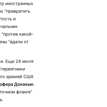
стр иностранных
х “превратить
тость и
ачальник
 “против какой-
ены “вдали от
ти. Еще 24 июля
Стервятники
щего армией США
офера Донахью
.
сточном фланге“
ь.