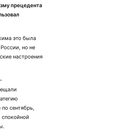
зму прецедента
льзовал
ежима это была
России, но не
ские настроения
—
вещали
ратегию
 по сентябрь,
 спокойной
ы.