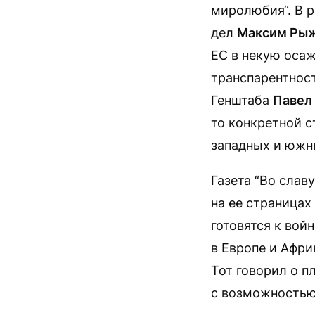
миролюбия“. В р
дел
Максим Ры
ЕС в некую осаж
транспарентност
Генштаба
Павел
то конкретной с
западных и южны
Газета “Во слав
на ее страницах
готовятся к вой
в Европе и Афр
Тот говорил о п
с возможностью 