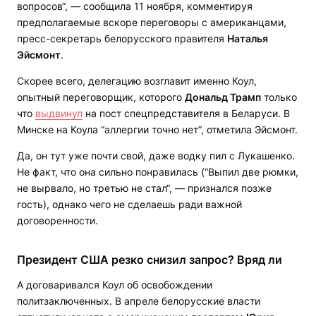
вопросов“, — сообщила 11 ноября, комментируя
предполагаемые вскоре переговоры с американцами,
пресс-секретарь белорусского правителя
Наталья
Эйсмонт
.
Скорее всего, делегацию возглавит именно Коул,
опытный переговорщик, которого
Дональд Трамп
только
что
выдвинул
на пост спецпредставителя в Беларуси. В
Минске на Коула “аллергии точно нет“, отметила Эйсмонт.
Да, он тут уже почти свой, даже водку пил с Лукашенко.
Не факт, что она сильно понравилась (“Выпил две рюмки,
не вырвало, но третью не стал“, — признался позже
гость), однако чего не сделаешь ради важной
договоренности.
Президент США резко снизил запрос? Вряд ли
А договаривался Коул об освобождении
политзаключенных. В апреле белорусские власти