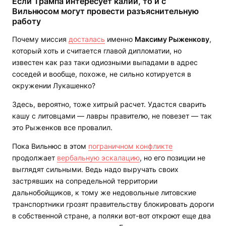
Если Трампа интересует калий, то и с
Вильнюсом могут провести разъяснительную
работу
Почему миссия
досталась
именно
Максиму Рыженкову
,
который хоть и считается главой дипломатии, но
известен как раз таки одиозными выпадами в адрес
соседей и вообще, похоже, не сильно котируется в
окружении Лукашенко?
Здесь, вероятно, тоже хитрый расчет. Удастся сварить
кашу с литовцами — лавры правителю, не повезет — так
это Рыженков все провалил.
Пока Вильнюс в этом
пограничном конфликте
продолжает
вербальную эскалацию
, но его позиции не
выглядят сильными. Ведь надо выручать своих
застрявших на сопредельной территории
дальнобойщиков, к тому же недовольные литовские
транспортники грозят правительству блокировать дороги
в собственной стране, а поляки вот-вот откроют еще два