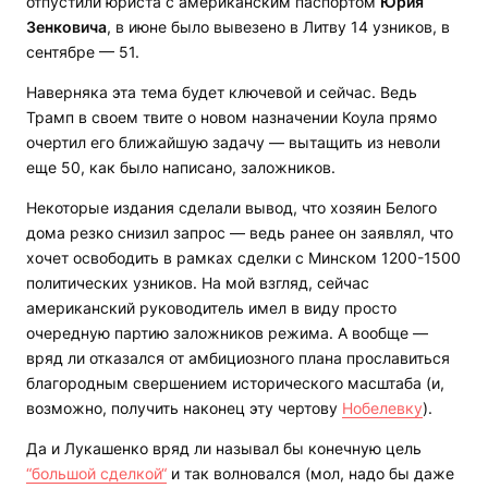
отпустили юриста с американским паспортом
Юрия
Зенковича
, в июне было вывезено в Литву 14 узников, в
сентябре — 51.
Наверняка эта тема будет ключевой и сейчас. Ведь
Трамп в своем твите о новом назначении Коула прямо
очертил его ближайшую задачу — вытащить из неволи
еще 50, как было написано, заложников.
Некоторые издания сделали вывод, что хозяин Белого
дома резко снизил запрос — ведь ранее он заявлял, что
хочет освободить в рамках сделки с Минском 1200-1500
политических узников. На мой взгляд, сейчас
американский руководитель имел в виду просто
очередную партию заложников режима. А вообще —
вряд ли отказался от амбициозного плана прославиться
благородным свершением исторического масштаба (и,
возможно, получить наконец эту чертову
Нобелевку
).
Да и Лукашенко вряд ли называл бы конечную цель
“большой сделкой“
и так волновался (мол, надо бы даже