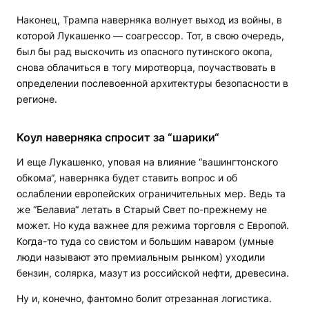
Наконец, Трампа наверняка волнует выход из войны, в
которой Лукашенко — соагрессор. Тот, в свою очередь,
был бы рад выскочить из опасного путинского окопа,
снова облачиться в тогу миротворца, поучаствовать в
определении послевоенной архитектуры безопасности в
регионе.
Коул наверняка спросит за “шарики“
И еще Лукашенко, уповая на влияние “вашингтонского
обкома“, наверняка будет ставить вопрос и об
ослаблении европейских ограничительных мер. Ведь та
же “Белавиа“ летать в Старый Свет по-прежнему не
может. Но куда важнее для режима торговля с Европой.
Когда-то туда со свистом и большим наваром (умные
люди называют это премиальным рынком) уходили
бензин, солярка, мазут из российской нефти, древесина.
Ну и, конечно, фантомно болит отрезанная логистика.