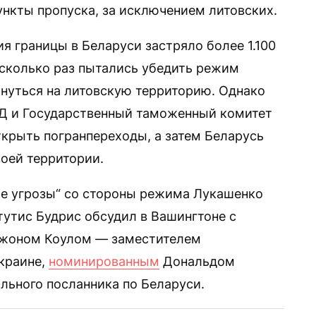
ункты пропуска, за исключением литовских.
я границы в Беларуси застряло более 1.100
есколько раз пытались убедить режим
нуться на литовскую территорию. Однако
ИД и Государственный таможенный комитет
ткрыть погранпереходы, а затем Беларусь
воей территории.
ные угрозы“ со стороны режима Лукашенко
утис Будрис обсудил в Вашингтоне с
Джоном Коулом — заместителем
краине,
номинированным
Дональдом
льного посланника по Беларуси.