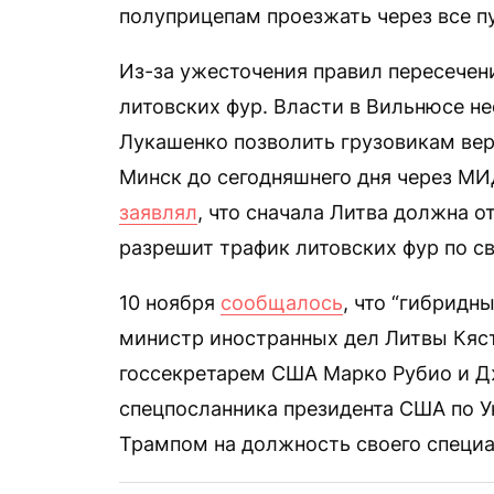
полуприцепам проезжать через все п
Из-за ужесточения правил пересечени
литовских фур. Власти в Вильнюсе н
Лукашенко позволить грузовикам вер
Минск до сегодняшнего дня через М
заявлял
, что сначала Литва должна о
разрешит трафик литовских фур по с
10 ноября
сообщалось
, что “гибрид
министр иностранных дел Литвы Кяст
госсекретарем США Марко Рубио и 
спецпосланника президента США по У
Трампом на должность своего специа