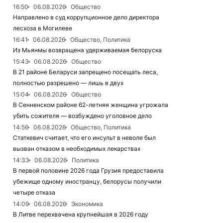
16:50
06.08.2026
Общество
Направлено в суд коррупционное дело директора
лесхоза в Могилеве
16:41
06.08.2026
Общество, Политика
Из Мьянмы возвращена удерживаемая белоруска
15:43
06.08.2026
Общество
В 21 районе Беларуси запрещено посещать леса,
полностью разрешено — лишь в двух
15:04
06.08.2026
Общество
В Сенненском районе 62-летняя женщина угрожала
убить сожителя — возбуждено уголовное дело
14:56
06.08.2026
Общество, Политика
Статкевич считает, что его инсульт в неволе был
вызван отказом в необходимых лекарствах
14:33
06.08.2026
Политика
В первой половине 2026 года Грузия предоставила
убежище одному иностранцу, белорусы получили
четыре отказа
14:09
06.08.2026
Экономика
В Литве перехвачена крупнейшая в 2026 году