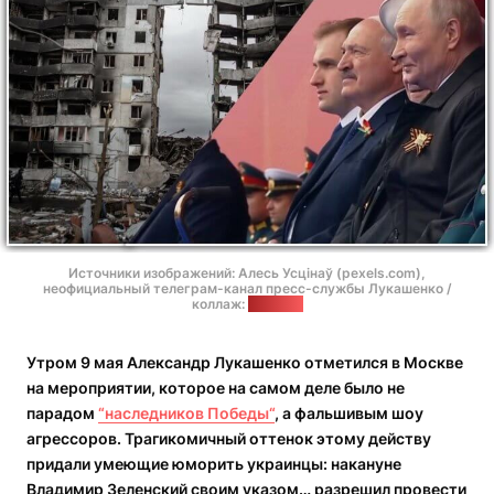
Источники изображений: Алесь Усцінаў (pexels.com),
неофициальный телеграм-канал пресс-службы Лукашенко /
коллаж:
"Позірк"
Утром 9 мая Александр Лукашенко отметился в Москве
на мероприятии, которое на самом деле было не
парадом
“наследников Победы“
, а фальшивым шоу
агрессоров. Трагикомичный оттенок этому действу
придали умеющие юморить украинцы: накануне
Владимир Зеленский своим указом… разрешил провести