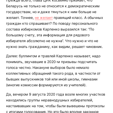
Прежде всего, глава ЦИК косвенно признаёт, что
Беларусь не только не относится к демократическим
государствам, но и даже тянуться к ним больше не
желает. Точнее,
не желает
правящий класс. А обычных
граждан кто спрашивает? По поводу персонального
состава избиркомов Карпенко выразился так: “По
большому счету, эта информация для рядового
избирателя абсолютно не нужна“. Что нужно и что не
нужно знать гражданину, как видим, решает чиновник.
Далее: буллингом и травлей Карпенко называет, надо
понимать, звучавшие в 2020-м призывы подсчитать
голоса честно. Накануне выборов было немало
коллективных обращений такого рода, в частности от
бывших выпускников той или иной школы, гимназии
(многие комиссии формируются из учителей).
Да, вечером 9 августа 2020 года возле многих участков
находились группы неравнодушных избирателей,
настаивавших на том, чтобы были вывешены протоколы
с итогами голосования. Но это было вполне законное