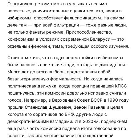
От критиков режима можно услышать весьма
нелестные, уничижительные оценки тех, кто, входя в
избиркомы, способствует фальсификациям. На самом
деле там — при всей фильтрации — тоже разные люди,
не только фанаты режима. Приспособленчество,
конформизм в условиях современной Беларуси — это
отдельный феномен, тема, требующая особого изучения.
Стоит отметить, что в годы перестройки в избиркомах
были насквозь советские люди, отнюдь не диссиденты.
Много лет до этого выборы представляли собой
безальтернативную формальность. Но когда началась
политическая движуха, когда позиции правившей КПСС
пошатнулись, эти комиссии довольно исправно считали
голоса. Например, в Верховный Совет БССР в 1990 году
прошли
Станислав Шушкевич
,
Зенон Пазьняк
и целая
когорта его соратников по БНФ, другие люди с
демократическими взглядами. И в 2020-м, подчеркнем
еще раз, часть комиссий подвела итоги голосования по
совести. Так что многое зависит от общественной