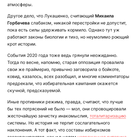
атмосферы.
Другое дело, что Лукашенко, считающий
Михаила
Горбачева
слабаком, никакой перестройки не допустит,
пока есть силы удерживать кормило. Однако тут уж
работают законы биологии и тихо, но неумолимо роющий
крот истории.
События 2020 года тоже ведь грянули неожиданно.
Тогда по весне, напомню, старая оппозиция провалила
свои же праймериз, привычно заговорила о бойкоте,
ковид, казалось, всех разобщил, и многие комментаторы
предрекали, что избирательная кампания окажется
скучной, предсказуемой.
Иные противники режима, правда, считают, что лучше
бы тех потрясений не было — мол, они спровоцировали
жесточайшую зачистку инакомыслия,
тоталитаризацию
системы. Но история не терпит сослагательного
наклонения. А тот факт, что составы избиркомов
засекречиваются, как и в целом
напряженная риторика