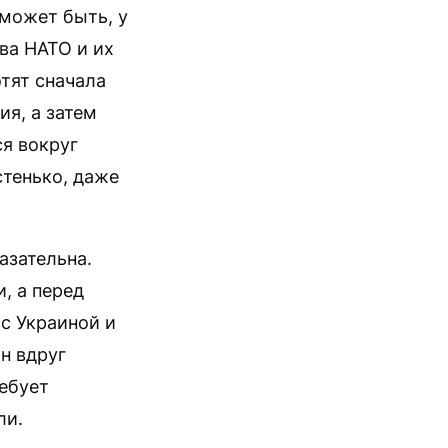
(может быть, у
ва НАТО и их
тят сначала
я, а затем
ся вокруг
стенько, даже
азательна.
, а перед
с Украиной и
н вдруг
ебует
ли.