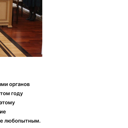
ями органов
этом году
оэтому
ние
йне любопытным.