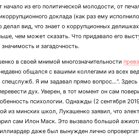
т начало из его политической молодости, от печа
икоррупционного доклада (как раз ему исполнилос
 делал вид, что знает о коррупционных делишка
ьше, чем может сказать. Что придавало его выс
значимость и загадочность.
ашенко в своей мнимой многозначительности
прев
Я недавно общался с вашими коллегами из всех в
спецслужб. Я им задавал прямо вопрос…“. Здесь
еревести дух. Уверен, в тот момент он сам повери
собенность психологии. Однажды (2 сентября 2019
ой из минских школ, Лукашенко заявил, что эле
арил сам Илон Маск. Это вызвало большой ажиот
иллиардер даже был вынужден лично опровергат