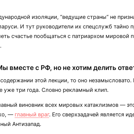
дународной изоляции, “ведущие страны“ не приз
аруси. И тут руководители их спецслужб тайно 
меть счастье пообщаться с патриархом мировой п
.
ы вместе с РФ, но не хотим делить отв
 содержании этой лекции, то оно незамысловато. 
 уже три года. Словно рекламный клип.
лавный виновник всех мировых катаклизмов — это
ко, —
главный враг
. Его сверхзадачей является ид
ный Антизапад.