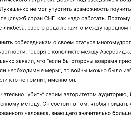
 Лукашенко не мог упустить возможность поучить
пецслужб стран СНГ, как надо работать. Поэтому
с ликбеза, своего рода лекция о международном
нить собеседникам о своем статусе многомудрог
частности, говоря о конфликте между Азербайдж
енко заявил, что “если бы стороны вовремя при
яли необходимые меры“, то войны можно было из
сли кто не помнит, именно он.
чательно “убить“ своим авторитетом аудиторию,
енному методу. Он состоит в том, чтобы придать 
ванного человека, знающего значительно больше