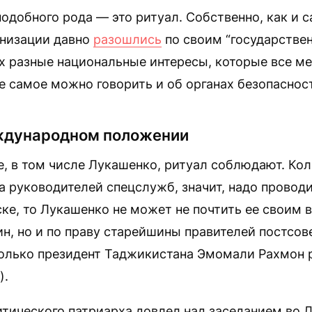
одобного рода — это ритуал. Собственно, как и 
анизации давно
разошлись
по своим “государстве
них разные национальные интересы, которые все м
е самое можно говорить и об органах безопаснос
ждународном положении
е, в том числе Лукашенко, ритуал соблюдают. Кол
а руководителей спецслужб, значит, надо проводи
ке, то Лукашенко не может не почтить ее своим 
ин, но и по праву старейшины правителей постсов
только президент Таджикистана Эмомали Рахмон 
).
итического патриарха довлел над заседанием во 