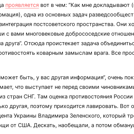
да
проявляется
вот в чем: “Как мне докладывают 
рмация), одна из основных задач разведсообщест
интеграция постсоветского пространства. Они хо
ши с вами многовековые добрососедские отношени
на друга“. Отсюда проистекает задача объединить
ротивостоять коварным замыслам врага. Все про
“может быть, у вас другая информация“, очень пок
ает, что выступает не перед своими чиновниками
з стран СНГ. Там оценка противостояния России 
ко другая, поэтому приходится лавировать. Вот о
дента Украины Владимира Зеленского, который тр
щи от США. Дескать, наобещали, а потом обману