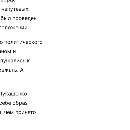
 непутевых
 был проведен
 положении.
о политического
аном и
слушались к
бежать. А
 Лукашенко
себе образ
, чем принято