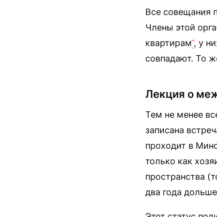
Все совещания п
Члены этой орг
квартирам
“
, у 
совпадают. То ж
Лекция о ме
Тем не менее вс
записана встреч
проходит в Минс
только как хозя
пространства (
два года дольше
Этот статус пол