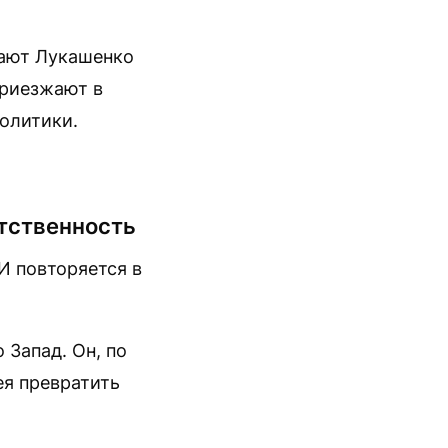
нают Лукашенко
приезжают в
олитики.
етственность
И повторяется в
 Запад. Он, по
ея превратить