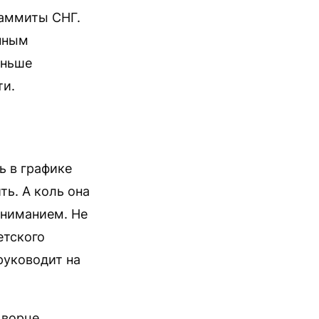
саммиты СНГ.
нным
еньше
ти.
ь в графике
ть. А коль она
вниманием. Не
етского
руководит на
Дворце