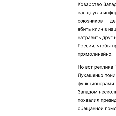
Коварство Запа
вас другая инфо
союзников — дез
вбить клин в на
натравить друг 
России, чтобы п
прямолинейно.
Но вот реплика 
Лукашенко поним
функционерами и
Западом несколь
похвалил прези
обещанной помо