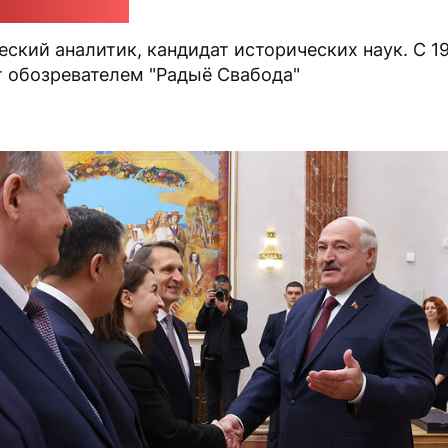
й Карбалевич
ский аналитик, кандидат исторических наук. С 1
т обозревателем "Радыё Свабода"