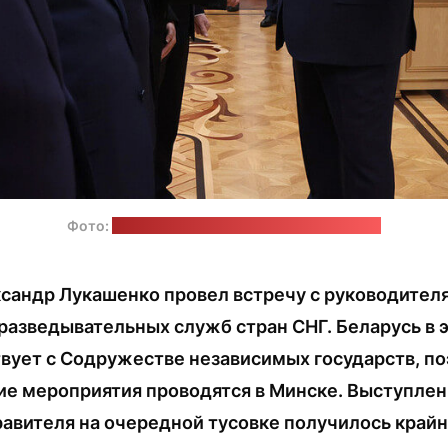
Фото:
пресс-служба Александра Лукашенко
ксандр Лукашенко провел встречу с руководител
разведывательных служб стран СНГ. Беларусь в 
вует с Содружестве независимых государств, п
е мероприятия проводятся в Минске. Выступле
равителя на очередной тусовке получилось кра