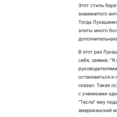
Этот стиль бере
знаменитого ант
Тогда Лукашенко
элиты много бол
дополнительную 
В этот раз Лук
себя, заявив: “
руководителями 
остановиться и п
сказал. Такая о
с учениками одн
“Тесла“ ему под
американский м