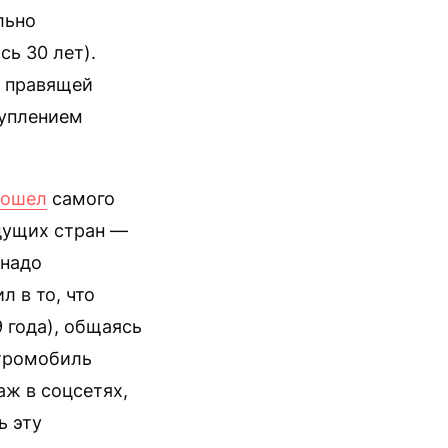
льно
ь 30 лет).
х правящей
туплением
зошел
самого
едущих стран —
 надо
л в то, что
 года), общаясь
ктромобиль
аж в соцсетях,
ь эту