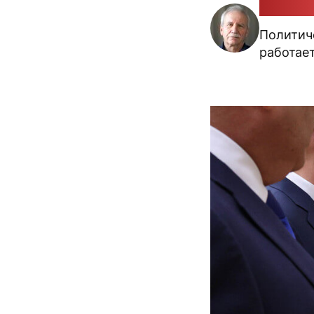
Валери
Политиче
работае