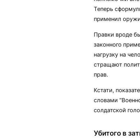
Теперь сформули
применил оружие
Правки вроде бы
законного прим
нагрузку на чел
стращают полит
прав.
Кстати, показат
словами “Военн
солдатской голо
Убитого в з