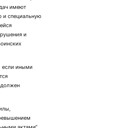
адач имеют
ю и специальную
щейся
арушения и
воинских
> если иными
тся
 должен
илы,
превышением
ьными актами“.