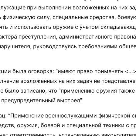
ослужащие при выполнении возложенных на них з
ь физическую силу, специальные средства, боеву
нять и использовать оружие с учетом складываю
актера преступления, административного правон
нарушителя, руководствуясь требованиями обще
кции была оговорка: “имеют право применять <…
лнение возложенных на них задач не представляе
е было записано, что “применению оружия также
 предупредительный выстрел“.
зац: “Применение военнослужащими физической с
едств, оружия, боевой и специальной техники с 
ет ответственность, установленную законодател