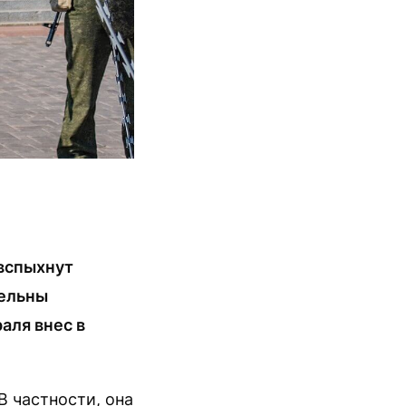
 вспыхнут
тельны
аля внес в
В частности, она