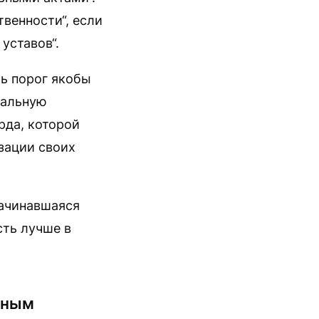
венности“, если
уставов“.
ть порог якобы
ральную
орда, которой
зации своих
 начинавшаяся
ть лучше в
вным