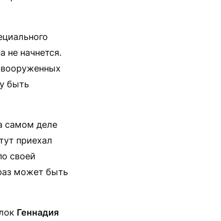
ециального
а не начнется.
х вооруженных
у быть
а самом деле
 тут приехал
по своей
 раз может быть
ылок
Геннадия