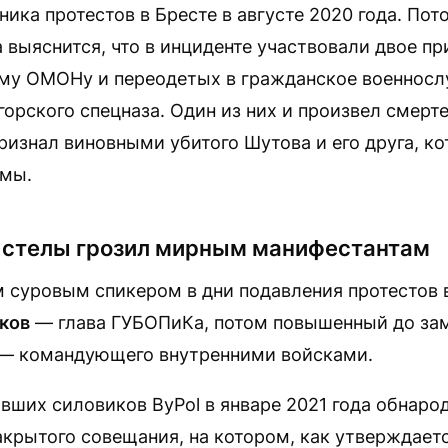
ика протестов в Бресте в августе 2020 года. Пот
 выяснится, что в инциденте участвовали двое п
му ОМОНу и переодетых в гражданское военносл
орского спецназа. Один из них и произвел смерт
признал виновными убитого Шутова и его друга, к
ьмы.
у стелы грозил мирным манифестантам
 суровым спикером в дни подавления протестов 
ков
— глава ГУБОПиКа, потом повышенный до за
 — командующего внутренними войсками.
вших силовиков ByPol в январе 2021 года обнаро
акрытого совещания, на котором, как утверждает