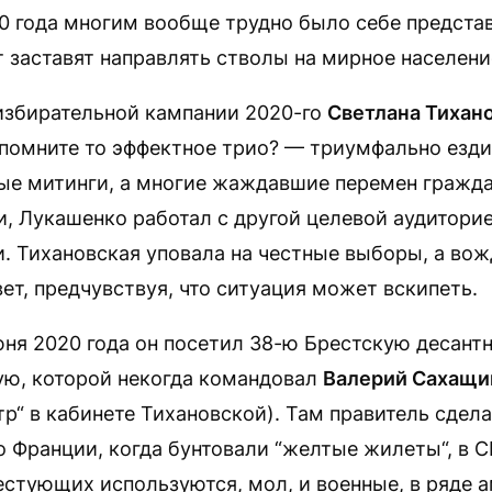
 года многим вообще трудно было себе представи
 заставят направлять стволы на мирное населени
 избирательной кампании 2020-го
Светлана Тихан
помните то эффектное трио? — триумфально ездил
ые митинги, а многие жаждавшие перемен гражда
и, Лукашенко работал с другой целевой аудитори
и. Тихановская уповала на честные выборы, а во
вет, предчувствуя, что ситуация может вскипеть.
юня 2020 года он посетил 38-ю Брестскую десан
ую, которой некогда командовал
Валерий Сахащи
р“ в кабинете Тихановской). Там правитель сдела
во Франции, когда бунтовали “желтые жилеты“, в 
стующих используются, мол, и военные, в ряде 