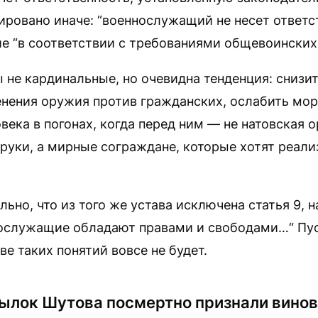
ровано иначе: “военнослужащий не несет ответст
 “в соответствии с требованиями общевоинских 
 не кардинальные, но очевидна тенденция: снизи
енения оружия против гражданских, ослабить мо
овека в погонах, когда перед ним — не натовская 
руки, а мирные сограждане, которые хотят реали
ельно, что из того же устава исключена статья 9,
ослужащие обладают правами и свободами…“ Пус
ве таких понятий вовсе не будет.
атылок Шутова посмертно признали вино