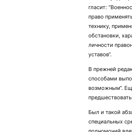
гласит: “Военн
право применят
технику, приме
обстановки, хар
личности право
уставов“.
В прежней реда
способами выпо
возможным“. Ещ
предшествовать
Был и такой аб
специальных ср
полномочий влеч