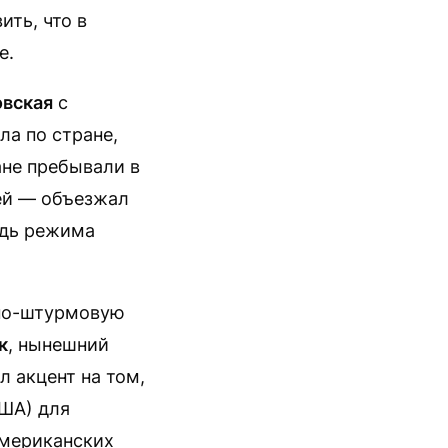
ть, что в
е.
овская
с
а по стране,
не пребывали в
ей — объезжал
ждь режима
тно-штурмовую
к
, нынешний
л акцент на том,
США) для
американских