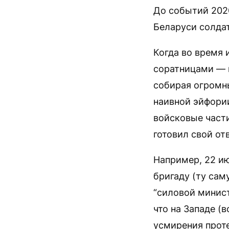
До событий 2020
Беларуси солдат
Когда во время
соратницами — 
собирая огромн
наивной эйфори
войсковые част
готовил свой от
Например, 22 и
бригаду (ту сам
“силовой минист
что на Западе (
усмирения проте