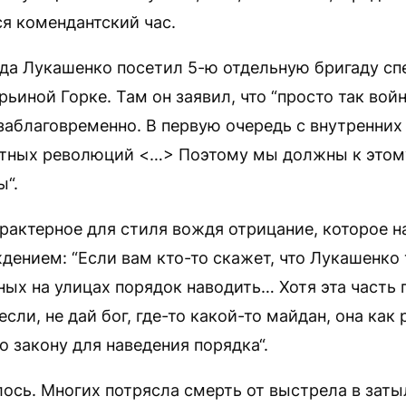
я комендантский час.
ода Лукашенко посетил 5-ю отдельную бригаду сп
ьиной Горке. Там он заявил, что “просто так войн
заблаговременно. В первую очередь с внутренни
етных революций <…> Поэтому мы должны к этом
ы“.
рактерное для стиля вождя отрицание, которое н
дением: “Если вам кто-то скажет, что Лукашенко
ных на улицах порядок наводить… Хотя эта часть 
если, не дай бог, где-то какой-то майдан, она как
о закону для наведения порядка“.
лось. Многих потрясла смерть от выстрела в зат