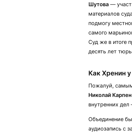
Шутова
— участн
материалов суда
подмогу местно
самого марьиног
Суд же в итоге 
десять лет тюр
Как Хренин 
Пожалуй, самым
Николай Карпен
внутренних дел
Объединение бы
аудиозапись с з