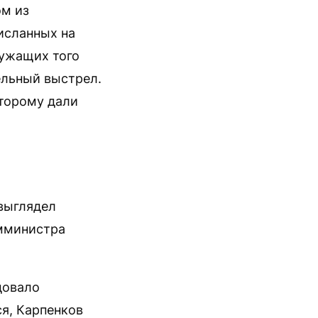
ом из
рисланных на
ужащих того
ельный выстрел.
оторому дали
выглядел
мминистра
довало
ся, Карпенков