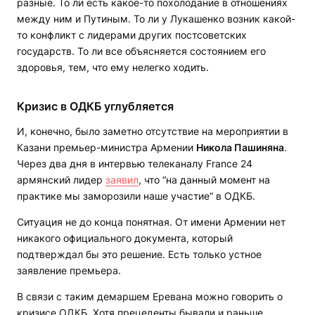
разные. То ли есть какое-то похолодание в отношениях
между ним и Путиным. То ли у Лукашенко возник какой-
то конфликт с лидерами других постсоветских
государств. То ли все объясняется состоянием его
здоровья, тем, что ему нелегко ходить.
Кризис в ОДКБ углубляется
И, конечно, было заметно отсутствие на мероприятии в
Казани премьер-министра Армении
Никола Пашиняна
.
Через два дня в интервью телеканалу France 24
армянский лидер
заявил
, что “на данный момент на
практике мы заморозили наше участие“ в ОДКБ.
Ситуация не до конца понятная. От имени Армении нет
никакого официального документа, который
подтверждал бы это решение. Есть только устное
заявление премьера.
В связи с таким демаршем Еревана можно говорить о
кризисе ОДКБ. Хотя прецеденты бывали и раньше.