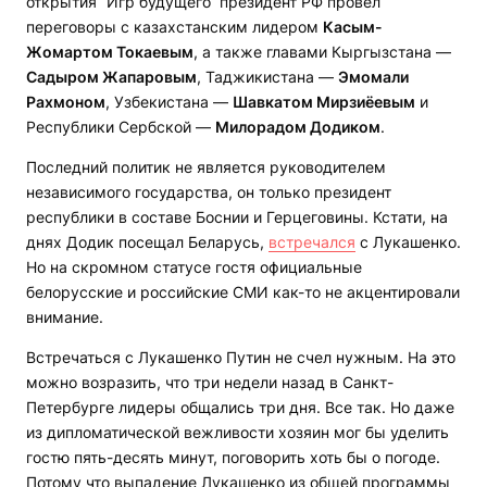
открытия “Игр будущего“ президент РФ провел
переговоры с казахстанским лидером
Касым-
Жомартом Токаевым
, а также главами Кыргызстана —
Садыром Жапаровым
, Таджикистана —
Эмомали
Рахмоном
, Узбекистана —
Шавкатом Мирзиёевым
и
Республики Сербской —
Милорадом Додиком
.
Последний политик не является руководителем
независимого государства, он только президент
республики в составе Боснии и Герцеговины. Кстати, на
днях Додик посещал Беларусь,
встречался
с Лукашенко.
Но на скромном статусе гостя официальные
белорусские и российские СМИ как-то не акцентировали
внимание.
Встречаться с Лукашенко Путин не счел нужным. На это
можно возразить, что три недели назад в Санкт-
Петербурге лидеры общались три дня. Все так. Но даже
из дипломатической вежливости хозяин мог бы уделить
гостю пять-десять минут, поговорить хоть бы о погоде.
Потому что выпадение Лукашенко из общей программы