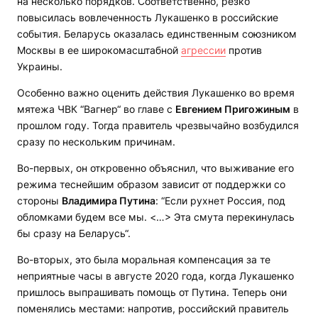
на несколько порядков. Соответственно, резко
повысилась вовлеченность Лукашенко в российские
события. Беларусь оказалась единственным союзником
Москвы в ее широкомасштабной
агрессии
против
Украины.
Особенно важно оценить действия Лукашенко во время
мятежа ЧВК “Вагнер“ во главе с
Евгением Пригожиным
в
прошлом году. Тогда правитель чрезвычайно возбудился
сразу по нескольким причинам.
Во-первых, он откровенно объяснил, что выживание его
режима теснейшим образом зависит от поддержки со
стороны
Владимира Путина
: “Если рухнет Россия, под
обломками будем все мы. <…> Эта смута перекинулась
бы сразу на Беларусь“.
Во-вторых, это была моральная компенсация за те
неприятные часы в августе 2020 года, когда Лукашенко
пришлось выпрашивать помощь от Путина. Теперь они
поменялись местами: напротив, российский правитель