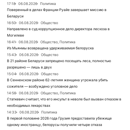
17:18
06.08.2026
Политика
Поверенный в делах Франции Руайе завершает миссию в
Беларуси
16:50
06.08.2026
Общество
Направлено в суд коррупционное дело директора лесхоза в
Могилеве
16:41
06.08.2026
Общество, Политика
Из Мьянмы возвращена удерживаемая белоруска
15:43
06.08.2026
Общество
В 21 районе Беларуси запрещено посещать леса, полностью
разрешено — лишь в двух
15:04
06.08.2026
Общество
В Сенненском районе 62-летняя женщина угрожала убить
сожителя — возбуждено уголовное дело
14:56
06.08.2026
Общество, Политика
Статкевич считает, что его инсульт в неволе был вызван отказом в
необходимых лекарствах
14:33
06.08.2026
Политика
В первой половине 2026 года Грузия предоставила убежище
одному иностранцу, белорусы получили четыре отказа