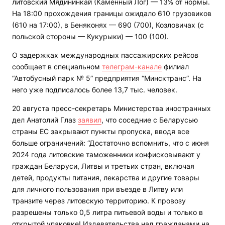
литовский Мядининкай (Каменный Лог) — 13% от нормы.
На 18:00 прохождения границы ожидало 610 грузовиков
(610 на 17:00), в Беняконях — 690 (700), Козловичах (с
польской стороны — Кукурыки) — 100 (100).
О задержках международных пассажирских рейсов
сообщает в специальном
телеграм-канале
филиал
“Автобусный парк № 5” предприятия “Минсктранс”. На
него уже подписалось более 13,7 тыс. человек.
20 августа пресс-секретарь Министерства иностранных
дел Анатолий Глаз
заявил
, что соседние с Беларусью
страны ЕС закрывают пункты пропуска, вводя все
больше ограничений: “Достаточно вспомнить, что с июня
2024 года литовские таможенники конфисковывают у
граждан Беларуси, Литвы и третьих стран, включая
детей, продукты питания, лекарства и другие товары
для личного пользования при въезде в Литву или
транзите через литовскую территорию. К провозу
разрешены только 0,5 литра питьевой воды и только в
открытой упаковке! Издевательства над гражданами на