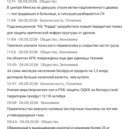
12:11
06.08.2026
Общество
В центре Минска на девушку упали ветви надломленного дерева
— пострадавшая в больнице, в ситуации разбирается СК
11:58
06.08.2026
Безопасность, Политика
Подсанкционное "КБ "Радар" разработало новый передатчик помех
для защиты критической инфраструктуры от дронов
11:49
06.08.2026
Общество, Экономика
Таможня уличила польского перевозчика в сокрытии части груза
11:02
06.08.2026
Общество, Экономика
На объектах АПК повреждены еще две единицы техники
10:45
06.08.2026
Общество, Экономика
За семь месяцев население Беларуси продало на 1,3 млрд
долларов больше наличной валюты, чем купило
10:41
06.08.2026
Безопасность, Политика
Учения миротворческих сил и РХБ-защиты ОДКБ на белорусской
территории пройдут 12–16 октября
09:59
06.08.2026
Экономика
Правительство вернуло нулевые экспортные пошлины на легкие
углеводородные газы
09:43
06.08.2026
Общество
Обвиненный в выращивании конопли и хранении более 25 кг